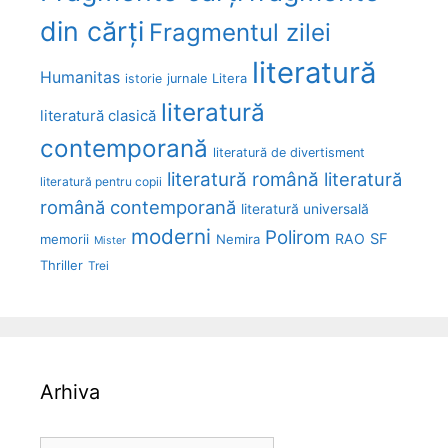
din cărți
Fragmentul zilei
literatură
Humanitas
Litera
istorie
jurnale
literatură
literatură clasică
contemporană
literatură de divertisment
literatură română
literatură
literatură pentru copii
română contemporană
literatură universală
moderni
Polirom
RAO
SF
memorii
Nemira
Mister
Thriller
Trei
Arhiva
Arhiva