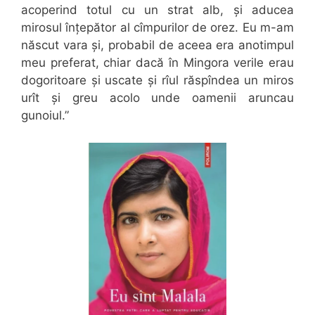
acoperind totul cu un strat alb, și aducea
mirosul înțepător al cîmpurilor de orez. Eu m-am
născut vara și, probabil de aceea era anotimpul
meu preferat, chiar dacă în Mingora verile erau
dogoritoare și uscate și rîul răspîndea un miros
urît și greu acolo unde oamenii aruncau
gunoiul.”