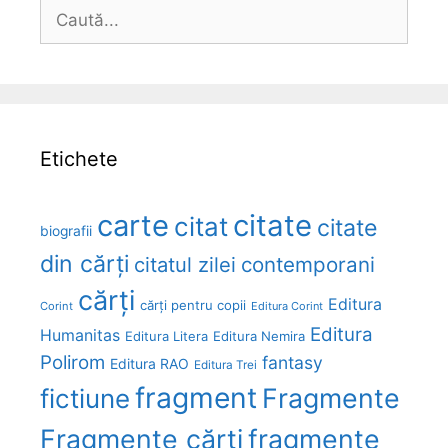
Caută
după:
Etichete
carte
citate
citat
citate
biografii
din cărți
citatul zilei
contemporani
cărți
Editura
cărți pentru copii
Corint
Editura Corint
Editura
Humanitas
Editura Litera
Editura Nemira
Polirom
fantasy
Editura RAO
Editura Trei
fragment
Fragmente
fictiune
Fragmente cărți
fragmente