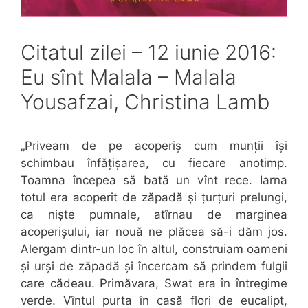
Citatul zilei – 12 iunie 2016:
Eu sînt Malala – Malala
Yousafzai, Christina Lamb
„Priveam de pe acoperiș cum munții își
schimbau înfățișarea, cu fiecare anotimp.
Toamna începea să bată un vînt rece. Iarna
totul era acoperit de zăpadă și țurțuri prelungi,
ca niște pumnale, atîrnau de marginea
acoperișului, iar nouă ne plăcea să-i dăm jos.
Alergam dintr-un loc în altul, construiam oameni
și urși de zăpadă și încercam să prindem fulgii
care cădeau. Primăvara, Swat era în întregime
verde. Vîntul purta în casă flori de eucalipt,