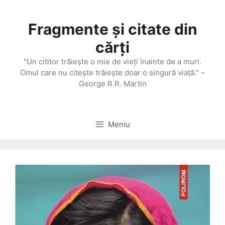
Sari
la
Fragmente și citate din
conținut
cărți
"Un cititor trăieşte o mie de vieţi înainte de a muri.
Omul care nu citeşte trăieşte doar o singură viaţă." –
George R.R. Martin
Meniu