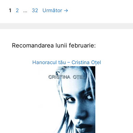
Pagina
Pagina
Pagina
1
2
…
32
Următor
→
Recomandarea lunii februarie:
Hanoracul tău – Cristina Oțel