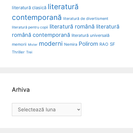
literatură
literatură clasică
contemporană
literatură de divertisment
literatură română
literatură
literatură pentru copii
română contemporană
literatură universală
moderni
Polirom
RAO
SF
memorii
Nemira
Mister
Thriller
Trei
Arhiva
Arhiva