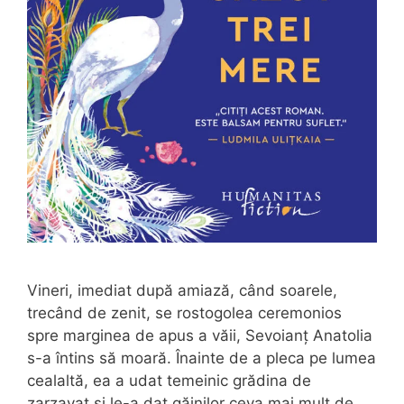
Vineri, imediat după amiază, când soarele,
trecând de zenit, se rostogolea ceremonios
spre marginea de apus a văii, Sevoianţ Anatolia
s-a întins să moară. Înainte de a pleca pe lumea
cealaltă, ea a udat temeinic grădina de
zarzavat și le-a dat găinilor ceva mai mult de