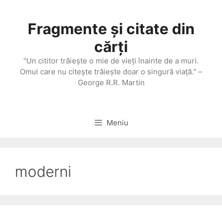
Sari
la
Fragmente și citate din
conținut
cărți
"Un cititor trăieşte o mie de vieţi înainte de a muri.
Omul care nu citeşte trăieşte doar o singură viaţă." –
George R.R. Martin
Meniu
moderni