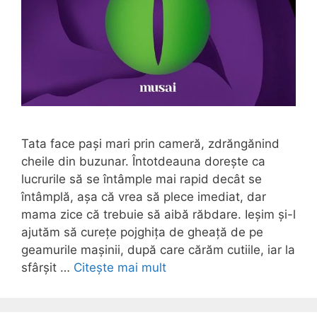
Tata face pași mari prin cameră, zdrăngănind
cheile din buzunar. Întotdeauna dorește ca
lucrurile să se întâmple mai rapid decât se
întâmplă, așa că vrea să plece imediat, dar
mama zice că trebuie să aibă răbdare. Ieșim și-l
ajutăm să curețe pojghița de gheață de pe
geamurile mașinii, după care cărăm cutiile, iar la
sfârșit …
Citește mai mult