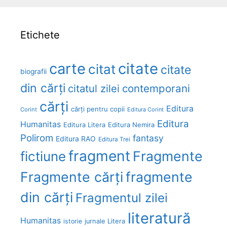
Etichete
carte
citate
citat
citate
biografii
din cărți
citatul zilei
contemporani
cărți
Editura
cărți pentru copii
Corint
Editura Corint
Editura
Humanitas
Editura Litera
Editura Nemira
Polirom
fantasy
Editura RAO
Editura Trei
fragment
Fragmente
fictiune
Fragmente cărți
fragmente
din cărți
Fragmentul zilei
literatură
Humanitas
Litera
istorie
jurnale