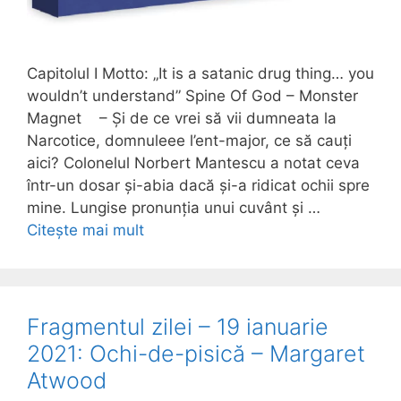
Capitolul I Motto: „It is a satanic drug thing… you
wouldn’t understand” Spine Of God – Monster
Magnet – Și de ce vrei să vii dumneata la
Narcotice, domnuleee l’ent-major, ce să cauți
aici? Colonelul Norbert Mantescu a notat ceva
într-un dosar și-abia dacă și-a ridicat ochii spre
mine. Lungise pronunția unui cuvânt și …
Citește mai mult
Fragmentul zilei – 19 ianuarie
2021: Ochi-de-pisică – Margaret
Atwood