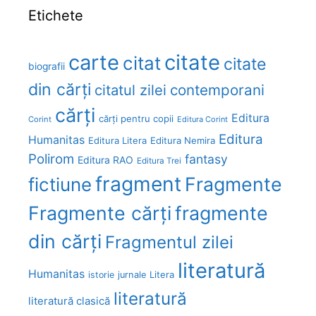
Etichete
carte
citate
citat
citate
biografii
din cărți
citatul zilei
contemporani
cărți
Editura
cărți pentru copii
Corint
Editura Corint
Editura
Humanitas
Editura Litera
Editura Nemira
Polirom
fantasy
Editura RAO
Editura Trei
fragment
Fragmente
fictiune
Fragmente cărți
fragmente
din cărți
Fragmentul zilei
literatură
Humanitas
Litera
istorie
jurnale
literatură
literatură clasică