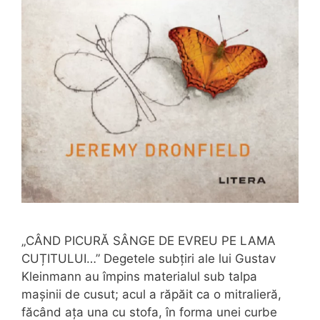
„CÂND PICURĂ SÂNGE DE EVREU PE LAMA
CUȚITULUI…” Degetele subțiri ale lui Gustav
Kleinmann au împins materialul sub talpa
mașinii de cusut; acul a răpăit ca o mitralieră,
făcând ața una cu stofa, în forma unei curbe