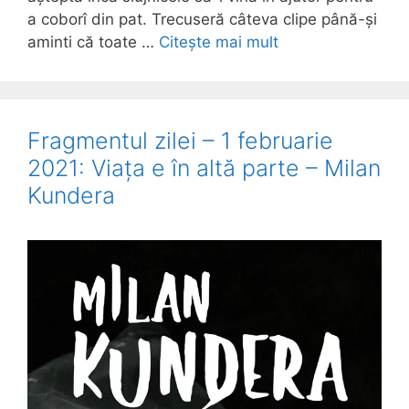
a coborî din pat. Trecuseră câteva clipe până-și
aminti că toate …
Citește mai mult
Fragmentul zilei – 1 februarie
2021: Viața e în altă parte – Milan
Kundera