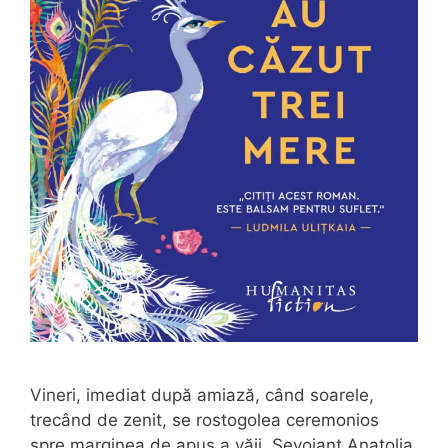
Vineri, imediat după amiază, când soarele,
trecând de zenit, se rostogolea ceremonios
spre marginea de apus a văii, Sevoianţ Anatolia