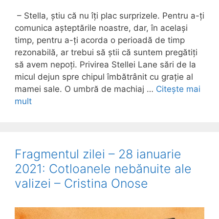
– Stella, știu că nu îți plac surprizele. Pentru a-ți
comunica așteptările noastre, dar, în același
timp, pentru a-ți acorda o perioadă de timp
rezonabilă, ar trebui să știi că suntem pregătiți
să avem nepoți. Privirea Stellei Lane sări de la
micul dejun spre chipul îmbătrânit cu grație al
mamei sale. O umbră de machiaj …
Citește mai
mult
Fragmentul zilei – 28 ianuarie
2021: Cotloanele nebănuite ale
valizei – Cristina Onose