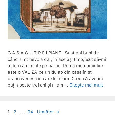
C A S A C U T R E I PIANE Sunt ani buni de
când simt nevoia dar, în același timp, ezit să-mi
aștern amintirile pe hârtie. Prima mea amintire
este o VALIZĂ pe un dulap din casa în stil
brâncovenesc în care locuiam. Cred că aveam
puțin peste trei ani și n-am …
Citește mai mult
Pagina
Pagina
Pagina
1
2
…
94
Următor
→