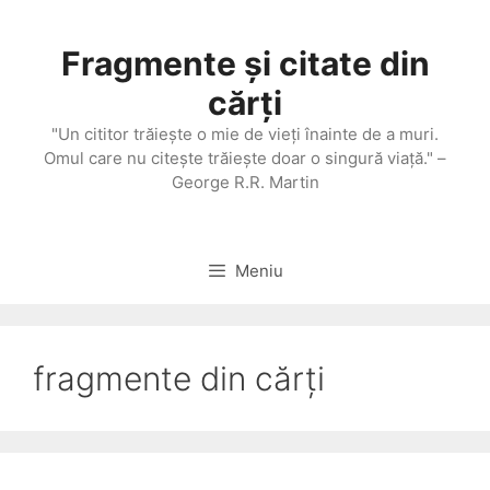
Sari
la
Fragmente și citate din
conținut
cărți
"Un cititor trăieşte o mie de vieţi înainte de a muri.
Omul care nu citeşte trăieşte doar o singură viaţă." –
George R.R. Martin
Meniu
fragmente din cărți