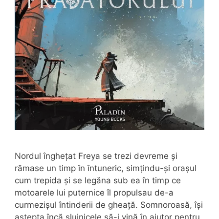
Nordul înghețat Freya se trezi devreme și
rămase un timp în întuneric, simțindu-și orașul
cum trepida și se legăna sub ea în timp ce
motoarele lui puternice îl propulsau de-a
curmezișul întinderii de gheață. Somnoroasă, își
aștepta încă slujnicele să-i vină în ajutor pentru