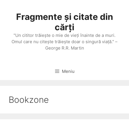
Sari
la
Fragmente și citate din
conținut
cărți
"Un cititor trăieşte o mie de vieţi înainte de a muri.
Omul care nu citeşte trăieşte doar o singură viaţă." –
George R.R. Martin
Meniu
Bookzone