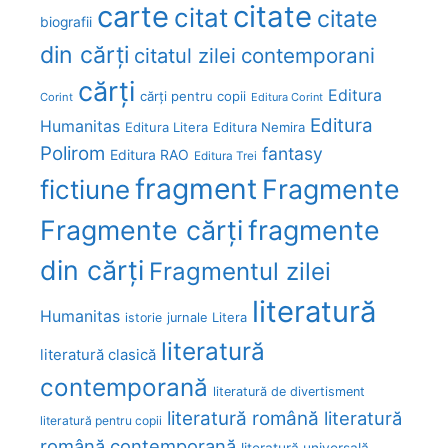
carte
citate
citat
citate
biografii
din cărți
citatul zilei
contemporani
cărți
Editura
cărți pentru copii
Corint
Editura Corint
Editura
Humanitas
Editura Litera
Editura Nemira
Polirom
fantasy
Editura RAO
Editura Trei
fragment
Fragmente
fictiune
Fragmente cărți
fragmente
din cărți
Fragmentul zilei
literatură
Humanitas
Litera
istorie
jurnale
literatură
literatură clasică
contemporană
literatură de divertisment
literatură română
literatură
literatură pentru copii
română contemporană
literatură universală