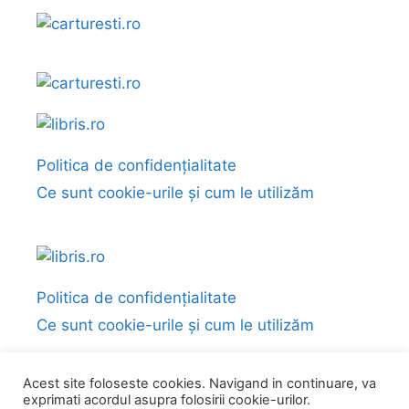
Politica de confidențialitate
Ce sunt cookie-urile și cum le utilizăm
Politica de confidențialitate
Ce sunt cookie-urile și cum le utilizăm
Acest site foloseste cookies. Navigand in continuare, va
exprimati acordul asupra folosirii cookie-urilor.
© 2026 Fragmente și citate din cărți
• Construit cu