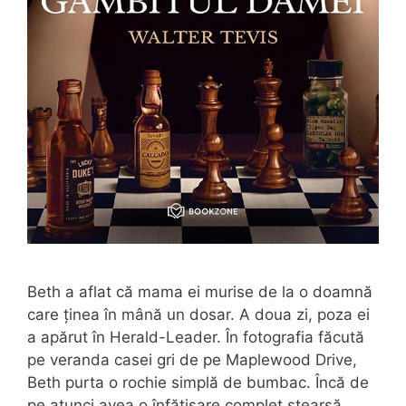
Beth a aflat că mama ei murise de la o doamnă
care ținea în mână un dosar. A doua zi, poza ei
a apărut în Herald-Leader. În fotografia făcută
pe veranda casei gri de pe Maplewood Drive,
Beth purta o rochie simplă de bumbac. Încă de
pe atunci avea o înfățișare complet ștearsă.