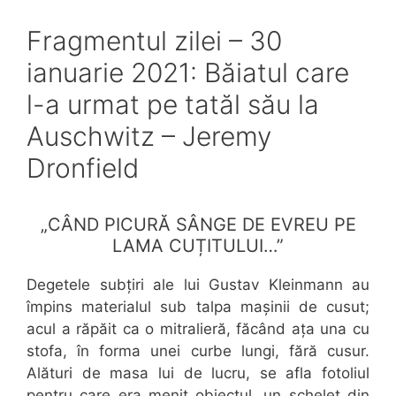
Fragmentul zilei – 30
ianuarie 2021: Băiatul care
l-a urmat pe tatăl său la
Auschwitz – Jeremy
Dronfield
„CÂND PICURĂ SÂNGE DE EVREU PE
LAMA CUȚITULUI…”
Degetele subțiri ale lui Gustav Kleinmann au
împins materialul sub talpa mașinii de cusut;
acul a răpăit ca o mitralieră, făcând ața una cu
stofa, în forma unei curbe lungi, fără cusur.
Alături de masa lui de lucru, se afla fotoliul
pentru care era menit obiectul, un schelet din