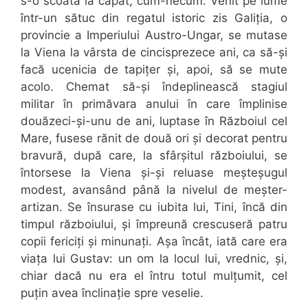
s-o scoată la capăt, cum-necum. Venit pe lume
într-un sătuc din regatul istoric zis Galiția, o
provincie a Imperiului Austro-Ungar, se mutase
la Viena la vârsta de cincisprezece ani, ca să-și
facă ucenicia de tapițer și, apoi, să se mute
acolo. Chemat să-și îndeplinească stagiul
militar în primăvara anului în care împlinise
douăzeci-și-unu de ani, luptase în Războiul cel
Mare, fusese rănit de două ori și decorat pentru
bravură, după care, la sfârșitul războiului, se
întorsese la Viena și-și reluase meșteșugul
modest, avansând până la nivelul de meșter-
artizan. Se însurase cu iubita lui, Tini, încă din
timpul războiului, și împreună crescuseră patru
copii fericiți și minunați. Așa încât, iată care era
viața lui Gustav: un om la locul lui, vrednic, și,
chiar dacă nu era el întru totul mulțumit, cel
puțin avea înclinație spre veselie.