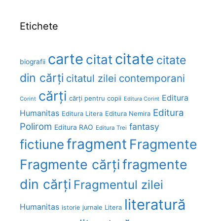
Etichete
carte
citate
citat
citate
biografii
din cărți
citatul zilei
contemporani
cărți
Editura
cărți pentru copii
Corint
Editura Corint
Editura
Humanitas
Editura Litera
Editura Nemira
Polirom
fantasy
Editura RAO
Editura Trei
fragment
Fragmente
fictiune
Fragmente cărți
fragmente
din cărți
Fragmentul zilei
literatură
Humanitas
Litera
istorie
jurnale