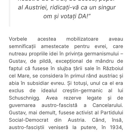
al Austriei, ridicați-vă ca un singur
om și votați DA!”
Vorbele acestea mobilizatoare aveau
semnificații amestecate pentru evrei, care
nutreau propriile idei în privința germanismului –
Gustav, de pildă, excepțional de mândru de
faptul că fusese în slujba țării sale în Războiul
cel Mare, se considera în primul rând austriac și
abia în subsidiar evreu. Și totuși, unul ca el era
exclus de idealul creștin-germanic al lui
Schuschnigg. Avea rezerve legate și de
guvernarea austro-fascistă a Cancelarului.
Gustav, mai demult, fusese activist al Partidului
Social-Democrat din Austria. Când, însă,
austro-fasciștii veniseră la putere, în 1934,