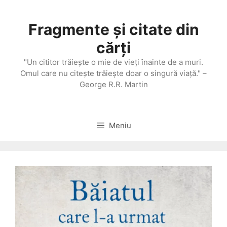
Sari
la
Fragmente și citate din
conținut
cărți
"Un cititor trăieşte o mie de vieţi înainte de a muri.
Omul care nu citeşte trăieşte doar o singură viaţă." –
George R.R. Martin
Meniu