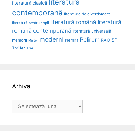
literatură
literatură clasică
contemporană
literatură de divertisment
literatură română
literatură
literatură pentru copii
română contemporană
literatură universală
moderni
Polirom
RAO
SF
memorii
Nemira
Mister
Thriller
Trei
Arhiva
Arhiva