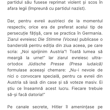
partidul său fusese reprimat violent și scos în
afara legii (împreună cu partidul nazist).
Dar, pentru evreii austrieci de la momentul
respectiv, orice era de preferat acelui tip de
persecuție fățișă, care se practica în Germania.
Ziarul evreiesc
Die Stimme (Vocea)
publicase o
banderolă pentru ediția din ziua aceea, pe care
scria: „Noi sprijinim Austria”! Toată lumea să
meargă la urne!” Iar ziarul evreiesc ultra-
ortodox
Jüdische Presse (Presa iudaică)
formulase aceeași chemare: „Nu-i nevoie de
nici o convocare specială, pentru ca evreii din
Austria să iasă din case și să voteze masiv. Ei
știu ce înseamnă acest lucru. Fiecare trebuie
să-și facă datoria!”
Pe canale secrete, Hitler îl amenințase pe