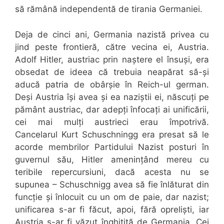
să rămână independentă de tirania Germaniei.
Deja de cinci ani, Germania nazistă privea cu
jind peste frontieră, către vecina ei, Austria.
Adolf Hitler, austriac prin naștere el însuși, era
obsedat de ideea că trebuia neapărat să-și
aducă patria de obârșie în Reich-ul german.
Deși Austria își avea și ea naziștii ei, născuți pe
pământ austriac, dar adepți înfocați ai unificării,
cei mai mulți austrieci erau împotrivă.
Cancelarul Kurt Schuschningg era presat să le
acorde membrilor Partidului Nazist posturi în
guvernul său, Hitler amenințând mereu cu
teribile repercursiuni, dacă acesta nu se
supunea – Schuschnigg avea să fie înlăturat din
funcție și înlocuit cu un om de paie, dar nazist;
unificarea s-ar fi făcut, apoi, fără opreliști, iar
Austria s-ar fi văzut înghițită de Germania. Cei