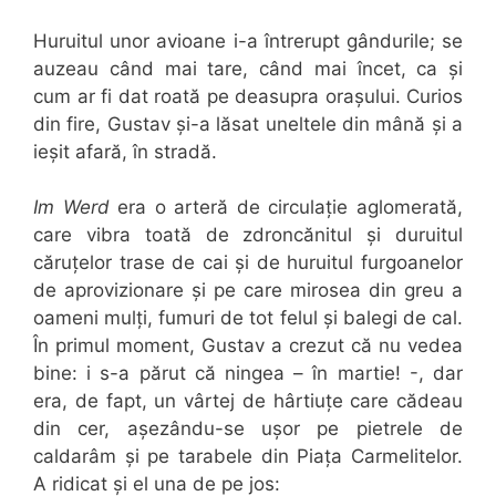
Huruitul unor avioane i-a întrerupt gândurile; se
auzeau când mai tare, când mai încet, ca și
cum ar fi dat roată pe deasupra orașului. Curios
din fire, Gustav și-a lăsat uneltele din mână și a
ieșit afară, în stradă.
Im Werd
era o arteră de circulație aglomerată,
care vibra toată de zdroncănitul și duruitul
căruțelor trase de cai și de huruitul furgoanelor
de aprovizionare și pe care mirosea din greu a
oameni mulți, fumuri de tot felul și balegi de cal.
În primul moment, Gustav a crezut că nu vedea
bine: i s-a părut că ningea – în martie! -, dar
era, de fapt, un vârtej de hârtiuțe care cădeau
din cer, așezându-se ușor pe pietrele de
caldarâm și pe tarabele din Piața Carmelitelor.
A ridicat și el una de pe jos: