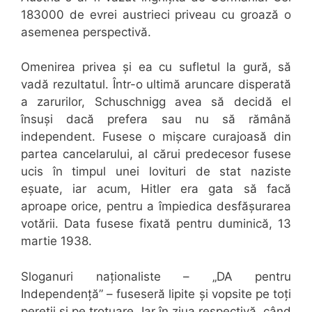
183000 de evrei austrieci priveau cu groază o
asemenea perspectivă.
Omenirea privea și ea cu sufletul la gură, să
vadă rezultatul. Într-o ultimă aruncare disperată
a zarurilor, Schuschnigg avea să decidă el
însuși dacă prefera sau nu să rămână
independent. Fusese o mișcare curajoasă din
partea cancelarului, al cărui predecesor fusese
ucis în timpul unei lovituri de stat naziste
eșuate, iar acum, Hitler era gata să facă
aproape orice, pentru a împiedica desfășurarea
votării. Data fusese fixată pentru duminică, 13
martie 1938.
Sloganuri naționaliste – „DA pentru
Independență” – fuseseră lipite și vopsite pe toți
pereții și pe trotuare. Iar în ziua respectivă, când