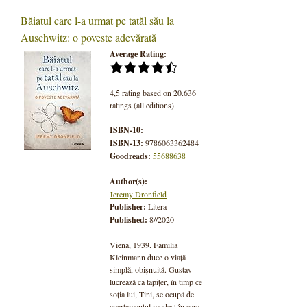
Băiatul care l-a urmat pe tatăl său la
Auschwitz: o poveste adevărată
Average Rating:
4,5 rating based on 20.636
ratings (all editions)
ISBN-10:
ISBN-13:
9786063362484
Goodreads:
55688638
Author(s):
Jeremy Dronfield
Publisher:
Litera
Published:
8//2020
Viena, 1939. Familia
Kleinmann duce o viaţă
simplă, obișnuită. Gustav
lucrează ca tapiţer, în timp ce
soţia lui, Tini, se ocupă de
apartamentul modest în care