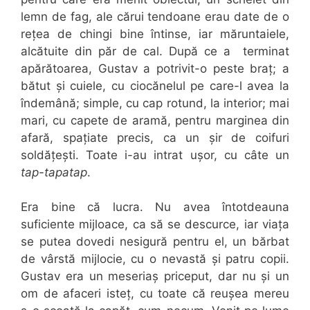
lemn de fag, ale cărui tendoane erau date de o
rețea de chingi bine întinse, iar măruntaiele,
alcătuite din păr de cal. După ce a terminat
apărătoarea, Gustav a potrivit-o peste braț; a
bătut și cuiele, cu ciocănelul pe care-l avea la
îndemână; simple, cu cap rotund, la interior; mai
mari, cu capete de aramă, pentru marginea din
afară, spațiate precis, ca un șir de coifuri
soldățești. Toate i-au intrat ușor, cu câte un
tap-tapatap
.
Era bine că lucra. Nu avea întotdeauna
suficiente mijloace, ca să se descurce, iar viața
se putea dovedi nesigură pentru el, un bărbat
de vârstă mijlocie, cu o nevastă și patru copii.
Gustav era un meseriaș priceput, dar nu și un
om de afaceri isteț, cu toate că reușea mereu