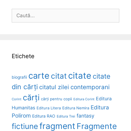
Caută
după:
Etichete
carte
citate
citat
citate
biografii
din cărți
citatul zilei
contemporani
cărți
Editura
cărți pentru copii
Corint
Editura Corint
Editura
Humanitas
Editura Litera
Editura Nemira
Polirom
fantasy
Editura RAO
Editura Trei
fragment
Fragmente
fictiune