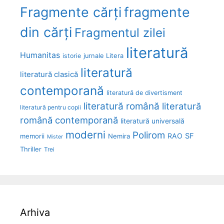
Fragmente cărți
fragmente
din cărți
Fragmentul zilei
literatură
Humanitas
Litera
istorie
jurnale
literatură
literatură clasică
contemporană
literatură de divertisment
literatură română
literatură
literatură pentru copii
română contemporană
literatură universală
moderni
Polirom
RAO
SF
memorii
Nemira
Mister
Thriller
Trei
Arhiva