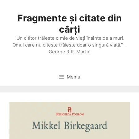
Sari
la
Fragmente și citate din
conținut
cărți
"Un cititor trăieşte o mie de vieţi înainte de a muri.
Omul care nu citeşte trăieşte doar o singură viaţă." –
George R.R. Martin
Meniu