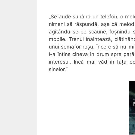
„Se aude sunând un telefon, o mel
nimeni să răspundă, așa că melodia 
agitându-se pe scaune, foșnindu-și
mobile. Trenul înaintează, clătinâ
unui semafor roșu. Încerc să nu-mi r
l-a întins cineva în drum spre gară
interesul. Încă mai văd în fața 
șinelor.”