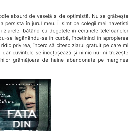
odie absurd de veselă și de optimistă. Nu se grăbește
persistă în jurul meu. Îi simt pe colegii mei navetiști
 ziarele, bătând cu degetele în ecranele telefoanelor
ndu-se legănându-se în curbă, încetinind în apropierea
idic privirea, încerc să citesc ziarul gratuit pe care mi
, dar cuvintele se încețoșează și nimic nu-mi trezește
ochilor grămăjoara de haine abandonate pe marginea