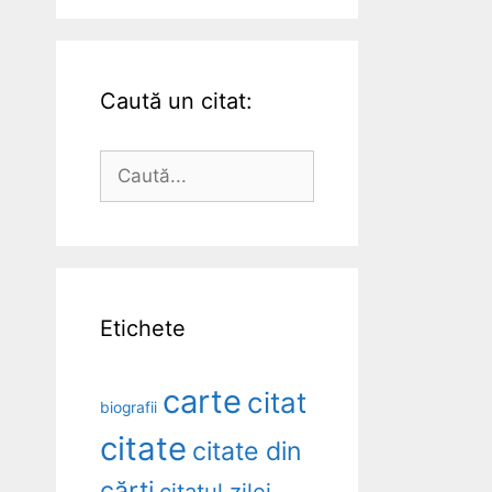
Caută un citat:
Caută
după:
Etichete
carte
citat
biografii
citate
citate din
cărți
citatul zilei