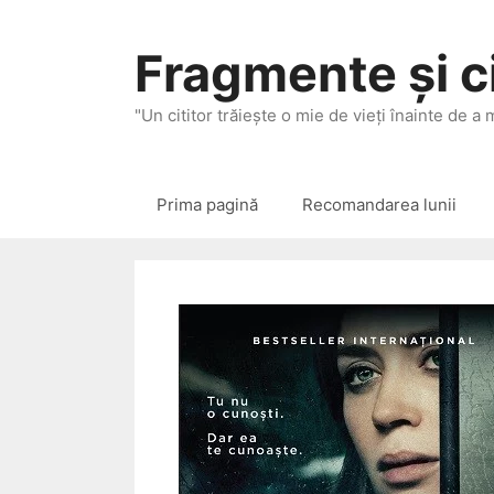
Sari
la
Fragmente și ci
conținut
"Un cititor trăieşte o mie de vieţi înainte de a
Prima pagină
Recomandarea lunii