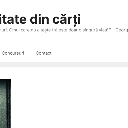
tate din cărți
 muri. Omul care nu citeşte trăieşte doar o singură viaţă." – Geor
Concursuri
Contact