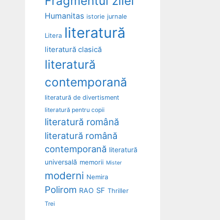
Fragmentul zilei
Humanitas
istorie
jurnale
literatură
Litera
literatură clasică
literatură
contemporană
literatură de divertisment
literatură pentru copii
literatură română
literatură română
contemporană
literatură
universală
memorii
Mister
moderni
Nemira
Polirom
RAO
SF
Thriller
Trei