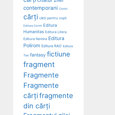
contemporani
Corint
cărți
cărți pentru copii
Editura
Editura Corint
Humanitas
Editura Litera
Editura
Editura Nemira
Polirom
Editura RAO
Editura
fictiune
fantasy
Trei
fragment
Fragmente
Fragmente
cărți
fragmente
din cărți