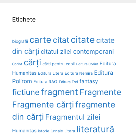
Etichete
carte
citate
citat
citate
biografii
din cărți
citatul zilei
contemporani
cărți
Editura
cărți pentru copii
Corint
Editura Corint
Editura
Humanitas
Editura Litera
Editura Nemira
Polirom
fantasy
Editura RAO
Editura Trei
fragment
Fragmente
fictiune
Fragmente cărți
fragmente
din cărți
Fragmentul zilei
literatură
Humanitas
Litera
istorie
jurnale