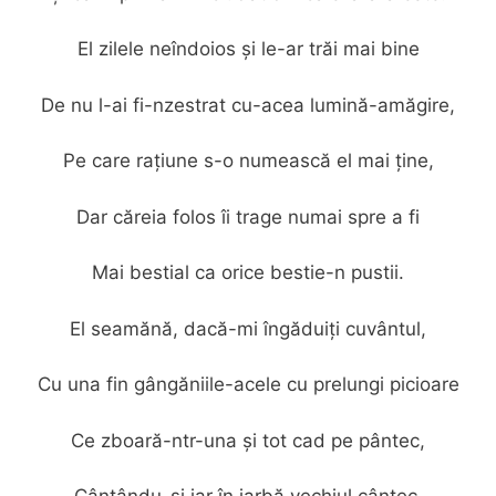
El zilele neîndoios și le-ar trăi mai bine
De nu l-ai fi-nzestrat cu-acea lumină-amăgire,
Pe care rațiune s-o numească el mai ține,
Dar căreia folos îi trage numai spre a fi
Mai bestial ca orice bestie-n pustii.
El seamănă, dacă-mi îngăduiți cuvântul,
Cu una fin gângăniile-acele cu prelungi picioare
Ce zboară-ntr-una și tot cad pe pântec,