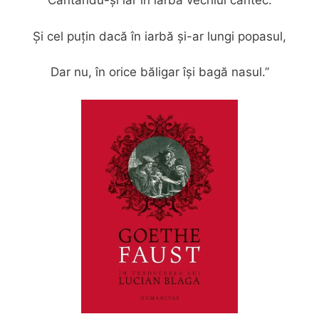
Cântându-și iar în iarbă vechiul cântec.
Și cel puțin dacă în iarbă și-ar lungi popasul,
Dar nu, în orice băligar își bagă nasul.”