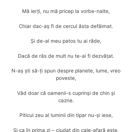
Mă ierți, nu mă pricep la vorbe-nalte,
Chiar dac-aș fi de cercul ăsta defăimat.
Și de-al meu patos tu ai râde,
Dacă de râs de mult nu te-ai fi dezvățat.
N-aș ști să-ți spun despre planete, lume, vreo
poveste,
Văd doar că oamenii-s cuprinși de chin și
cazne.
Piticul zeu al luminii din tipar nu-și iese,
Și ca în prima zi – ciudat din cale-afară este.