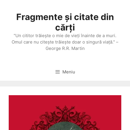
Sari
la
Fragmente și citate din
conținut
cărți
"Un cititor trăieşte o mie de vieţi înainte de a muri.
Omul care nu citeşte trăieşte doar o singură viaţă." –
George R.R. Martin
Meniu