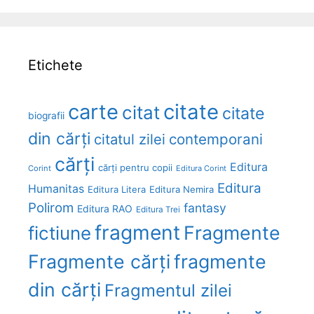
Etichete
carte
citate
citat
citate
biografii
din cărți
citatul zilei
contemporani
cărți
Editura
cărți pentru copii
Corint
Editura Corint
Editura
Humanitas
Editura Litera
Editura Nemira
Polirom
fantasy
Editura RAO
Editura Trei
fragment
Fragmente
fictiune
Fragmente cărți
fragmente
din cărți
Fragmentul zilei