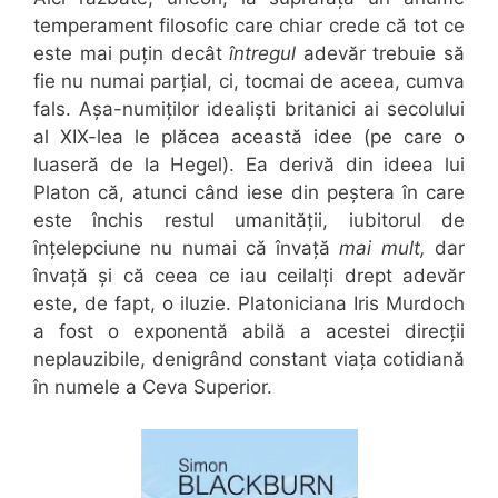
temperament filosofic care chiar crede că tot ce
este mai puțin decât
întregul
adevăr trebuie să
fie nu numai parțial, ci, tocmai de aceea, cumva
fals. Așa-numiților idealiști britanici ai secolului
al XIX-lea le plăcea această idee (pe care o
luaseră de la Hegel). Ea derivă din ideea lui
Platon că, atunci când iese din peștera în care
este închis restul umanității, iubitorul de
înțelepciune nu numai că învață
mai mult,
dar
învață și că ceea ce iau ceilalți drept adevăr
este, de fapt, o iluzie. Platoniciana Iris Murdoch
a fost o exponentă abilă a acestei direcții
neplauzibile, denigrând constant viața cotidiană
în numele a Ceva Superior.