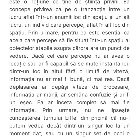
este o noțiune ce ține de știința privirii. Ea
concepe privirea ca pe o tranzacție între un
lucru aflat într-un anumit loc din spațiu și un alt
lucru, un individ care percepe, aflat în alt loc din
spațiu. Prin urmare, pentru ea este esențial ca
acela care percepe să fie situat într-un spațiu al
obiectelor stabile asupra cărora are un punct de
vedere. Dacă cel care percepe nu ar avea o
locație sau ar fi capabil să se mute instantaneu
dintr-un loc în altul fără o limită de viteză,
informația nu ar mai fi bună, ci mai rea. Dacă
deplasarea ar depăși viteza de procesare,
informația ar mânji, ar semăna confuzie și ar fi
un eșec. Ea ar înceta complet să mai fie
informație. Prin urmare, nu ne lipsește
cunoașterea turnului Eiffel din pricină că nu-l
putem vedea decât dintr-un singur loc la un
moment dat, sau cu un singur set de ochi o