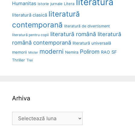
literatură
Humanitas
Litera
istorie
jurnale
literatură
literatură clasică
contemporană
literatură de divertisment
literatură română
literatură
literatură pentru copii
română contemporană
literatură universală
moderni
Polirom
RAO
SF
memorii
Nemira
Mister
Thriller
Trei
Arhiva
Arhiva