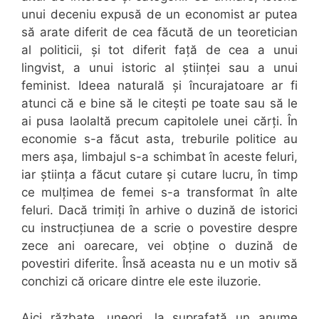
unui deceniu expusă de un economist ar putea
să arate diferit de cea făcută de un teoretician
al politicii, și tot diferit față de cea a unui
lingvist, a unui istoric al științei sau a unui
feminist. Ideea naturală și încurajatoare ar fi
atunci că e bine să le citești pe toate sau să le
ai pusa laolaltă precum capitolele unei cărți. În
economie s-a făcut asta, treburile politice au
mers așa, limbajul s-a schimbat în aceste feluri,
iar știința a făcut cutare și cutare lucru, în timp
ce mulțimea de femei s-a transformat în alte
feluri. Dacă trimiți în arhive o duzină de istorici
cu instrucțiunea de a scrie o povestire despre
zece ani oarecare, vei obține o duzină de
povestiri diferite. Însă aceasta nu e un motiv să
conchizi că oricare dintre ele este iluzorie.
Aici răzbate, uneori, la suprafață un anume