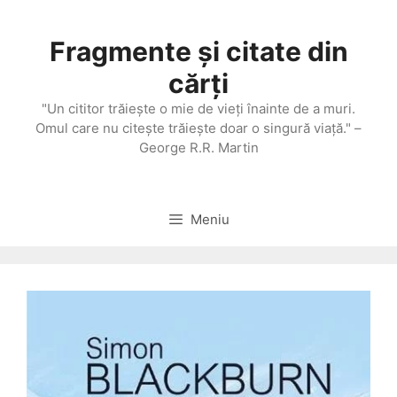
Sari
la
Fragmente și citate din
conținut
cărți
"Un cititor trăieşte o mie de vieţi înainte de a muri.
Omul care nu citeşte trăieşte doar o singură viaţă." –
George R.R. Martin
Meniu