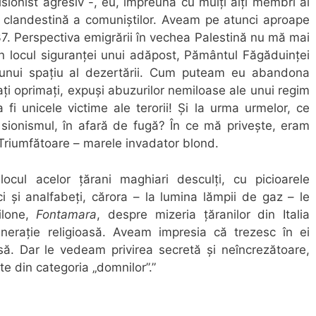
isionist agresiv -, eu, împreună cu mulți alți membri ai
a clandestină a comuniștilor. Aveam pe atunci aproape
7. Perspectiva emigrării în vechea Palestină nu mă mai
n locul siguranței unui adăpost, Pământul Făgăduinței
 unui spațiu al dezertării. Cum puteam eu abandona
ați oprimați, expuși abuzurilor nemiloase ale unui regim
a fi unicele victime ale terorii! Și la urma urmelor, ce
sionismul, în afară de fugă? În ce mă privește, eram
 Triumfătoare – marele invadator blond.
cul acelor țărani maghiari desculți, cu picioarele
i și analfabeți, cărora – la lumina lămpii de gaz – le
ilone,
Fontamara
, despre mizeria țăranilor din Italia
nerație religioasă. Aveam impresia că trezesc în ei
să. Dar le vedeam privirea secretă și neîncrezătoare,
e din categoria „domnilor”.”