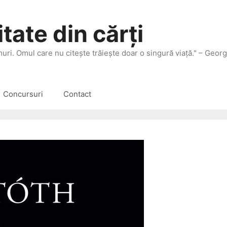
tate din cărți
 muri. Omul care nu citeşte trăieşte doar o singură viaţă." – Geor
Concursuri
Contact