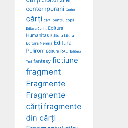
contemporani
Corint
cărți
cărți pentru copii
Editura
Editura Corint
Humanitas
Editura Litera
Editura
Editura Nemira
Polirom
Editura RAO
Editura
fictiune
fantasy
Trei
fragment
Fragmente
Fragmente
cărți
fragmente
din cărți