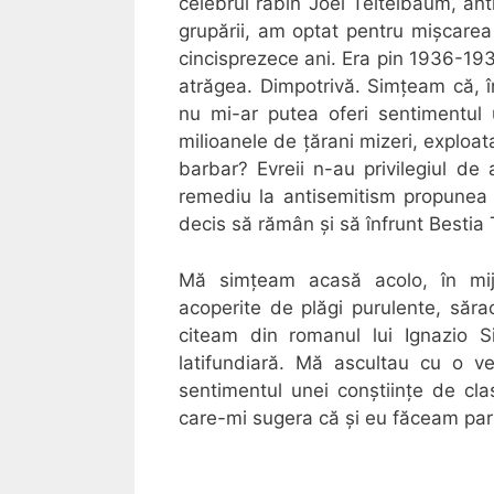
celebrul rabin Joel Teitelbaum, ant
grupării, am optat pentru mișcare
cincisprezece ani. Era pin 1936-193
atrăgea. Dimpotrivă. Simțeam că, î
nu mi-ar putea oferi sentimentul
milioanele de țărani mizeri, exploat
barbar? Evreii n-au privilegiul de 
remediu la antisemitism propunea 
decis să rămân și să înfrunt Bestia
Mă simțeam acasă acolo, în mijlo
acoperite de plăgi purulente, sărac
citeam din romanul lui Ignazio S
latifundiară. Mă ascultau cu o ve
sentimentul unei conștiințe de cla
care-mi sugera că și eu făceam part