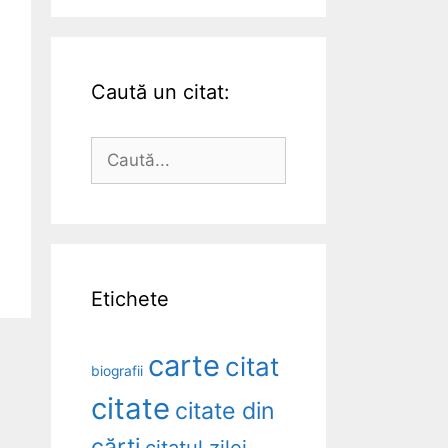
Caută un citat:
Caută
după:
Etichete
carte
citat
biografii
citate
citate din
cărți
citatul zilei