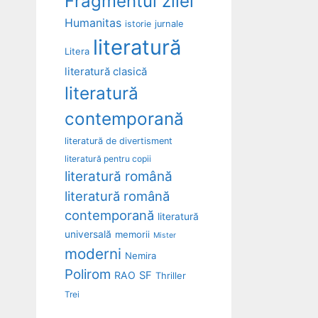
Fragmentul zilei
Humanitas
istorie
jurnale
literatură
Litera
literatură clasică
literatură
contemporană
literatură de divertisment
literatură pentru copii
literatură română
literatură română
contemporană
literatură
universală
memorii
Mister
moderni
Nemira
Polirom
RAO
SF
Thriller
Trei