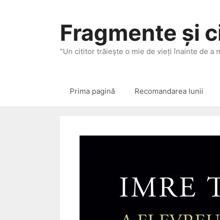
Sari
la
Fragmente și ci
conținut
"Un cititor trăieşte o mie de vieţi înainte de a
Prima pagină
Recomandarea lunii