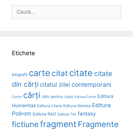
Caută
după:
Etichete
carte
citate
citat
citate
biografii
din cărți
citatul zilei
contemporani
cărți
Editura
cărți pentru copii
Corint
Editura Corint
Editura
Humanitas
Editura Litera
Editura Nemira
Polirom
fantasy
Editura RAO
Editura Trei
fragment
Fragmente
fictiune