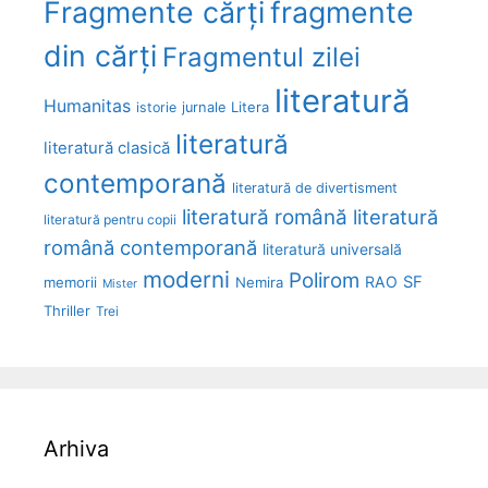
Fragmente cărți
fragmente
din cărți
Fragmentul zilei
literatură
Humanitas
Litera
istorie
jurnale
literatură
literatură clasică
contemporană
literatură de divertisment
literatură română
literatură
literatură pentru copii
română contemporană
literatură universală
moderni
Polirom
RAO
SF
memorii
Nemira
Mister
Thriller
Trei
Arhiva