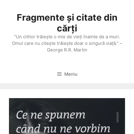
Sari
la
Fragmente și citate din
conținut
cărți
"Un cititor trăieşte o mie de vieţi înainte de a muri.
Omul care nu citeşte trăieşte doar o singură viaţă." –
George R.R. Martin
Meniu