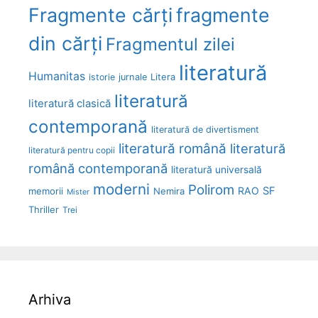
Fragmente cărți
fragmente
din cărți
Fragmentul zilei
literatură
Humanitas
Litera
istorie
jurnale
literatură
literatură clasică
contemporană
literatură de divertisment
literatură română
literatură
literatură pentru copii
română contemporană
literatură universală
moderni
Polirom
RAO
SF
memorii
Nemira
Mister
Thriller
Trei
Arhiva