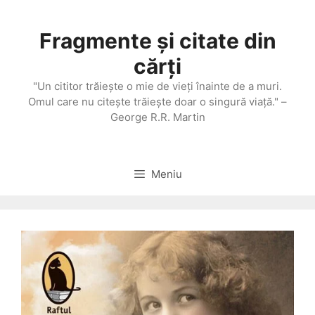
Sari
la
Fragmente și citate din
conținut
cărți
"Un cititor trăieşte o mie de vieţi înainte de a muri.
Omul care nu citeşte trăieşte doar o singură viaţă." –
George R.R. Martin
Meniu