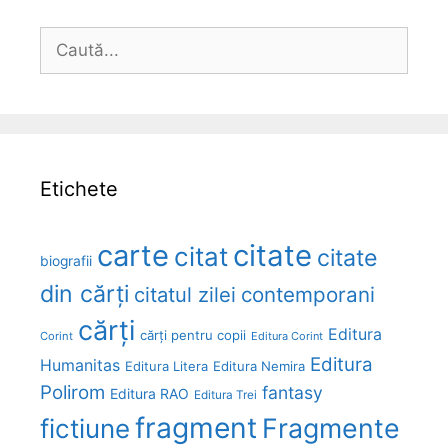
Caută
după:
Etichete
carte
citate
citat
citate
biografii
din cărți
citatul zilei
contemporani
cărți
Editura
cărți pentru copii
Corint
Editura Corint
Editura
Humanitas
Editura Litera
Editura Nemira
Polirom
fantasy
Editura RAO
Editura Trei
fragment
Fragmente
fictiune