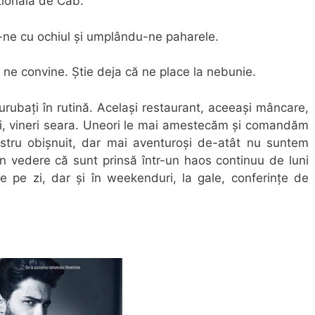
țională de Cab.
u-ne cu ochiul și umplându-ne paharele.
ne convine. Știe deja că ne place la nebunie.
rubați în rutină. Același restaurant, aceeași mâncare,
âni, vineri seara. Uneori le mai amestecăm și comandăm
 nostru obișnuit, dar mai aventuroși de-atât nu suntem
n vedere că sunt prinsă într-un haos continuu de luni
e pe zi, dar și în weekenduri, la gale, conferințe de