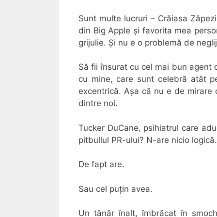
Sunt multe lucruri – Crăiasa Zăpezii
din Big Apple și favorita mea person
grijulie. Și nu e o problemă de negl
Să fii însurat cu cel mai bun agent
cu mine, care sunt celebră atât p
excentrică. Așa că nu e de mirare 
dintre noi.
Tucker DuCane, psihiatrul care aduc
pitbullul PR-ului? N-are nicio logică.
De fapt are.
Sau cel puțin avea.
Un tânăr înalt, îmbrăcat în smoch