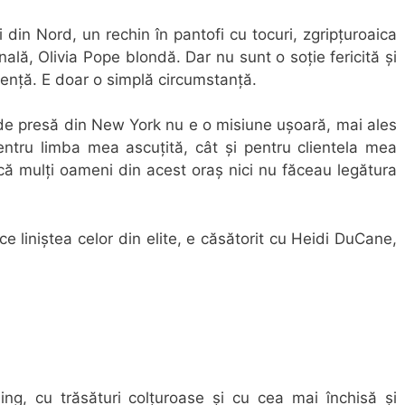
 din Nord, un rechin în pantofi cu tocuri, zgripțuroaica
ală, Olivia Pope blondă. Dar nu sunt o soție fericită și
ijență. E doar o simplă circumstanță.
 de presă din New York nu e o misiune ușoară, mai ales
entru limba mea ascuțită, cât și pentru clientela mea
că mulți oameni din acest oraș nici nu făceau legătura
e liniștea celor din elite, e căsătorit cu Heidi DuCane,
ing, cu trăsături colțuroase și cu cea mai închisă și