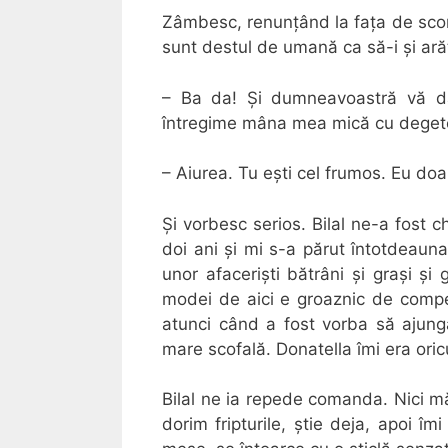
Zâmbesc, renunțând la fața de scor
sunt destul de umană ca să-i și ară
– Ba da! Și dumneavoastră vă da
întregime mâna mea mică cu degetel
– Aiurea. Tu ești cel frumos. Eu do
Și vorbesc serios. Bilal ne-a fost ch
doi ani și mi s-a părut întotdeauna
unor afaceriști bătrâni și grași și
modei de aici e groaznic de compet
atunci când a fost vorba să ajungă
mare scofală. Donatella îmi era ori
Bilal ne ia repede comanda. Nici m
dorim fripturile, știe deja, apoi î