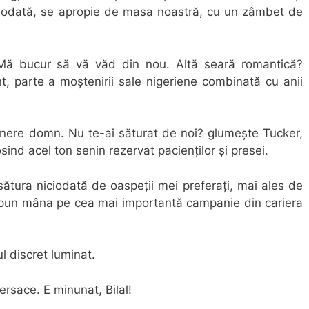
eodată, se apropie de masa noastră, cu un zâmbet de
ă bucur să vă văd din nou. Altă seară romantică?
nt, parte a moștenirii sale nigeriene combinată cu anii
inere domn. Nu te-ai săturat de noi? glumește Tucker,
ind acel ton senin rezervat pacienților și presei.
tura niciodată de oaspeții mei preferați, mai ales de
un mâna pe cea mai importantă campanie din cariera
ul discret luminat.
ersace. E minunat, Bilal!