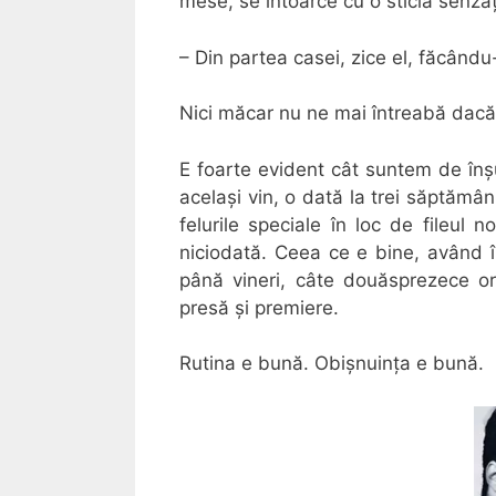
mese, se întoarce cu o sticlă senza
– Din partea casei, zice el, făcând
Nici măcar nu ne mai întreabă dacă 
E foarte evident cât suntem de înșu
același vin, o dată la trei săptăm
felurile speciale în loc de fileul
niciodată. Ceea ce e bine, având î
până vineri, câte douăsprezece or
presă și premiere.
Rutina e bună. Obișnuința e bună.