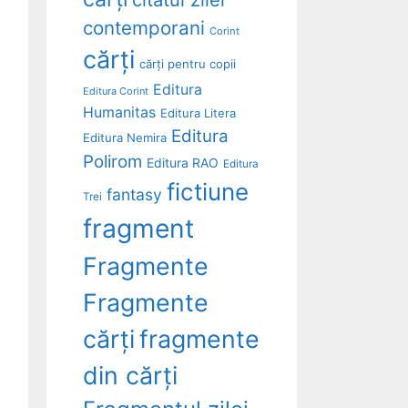
contemporani
Corint
cărți
cărți pentru copii
Editura
Editura Corint
Humanitas
Editura Litera
Editura
Editura Nemira
Polirom
Editura RAO
Editura
fictiune
fantasy
Trei
fragment
Fragmente
Fragmente
cărți
fragmente
din cărți