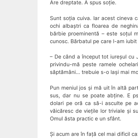
Are dreptate. A spus soție.
Sunt soția cuiva. Iar acest cineva 
ochi albaștri ca floarea de neghin
bărbie proeminentă – este soțul 
cunosc. Bărbatul pe care l-am iubit 
– De când a început tot iureșul cu 
privindu-mă peste ramele ochelar
săptămâni… trebuie s-o lași mai moa
Pun meniul jos și mă uit în altă par
sus, dar nu se poate abține. E psi
dolari pe oră ca să-i asculte pe 
văicăresc de viețile lor triviale și 
Omul ăsta practic e un sfânt.
Și acum are în față cel mai dificil c