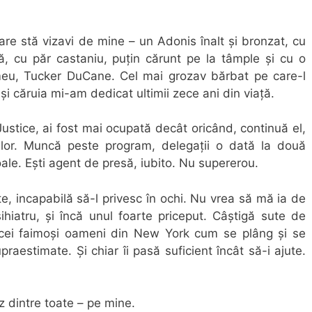
care stă vizavi de mine – un Adonis înalt și bronzat, cu
ă, cu păr castaniu, puțin cărunt pe la tâmple și cu o
meu, Tucker DuCane. Cel mai grozav bărbat pe care-l
și căruia mi-am dedicat ultimii zece ani din viață.
Justice, ai fost mai ocupată decât oricând, continuă el,
ilor. Muncă peste program, delegații o dată la două
le. Ești agent de presă, iubito. Nu supererou.
te, incapabilă să-l privesc în ochi. Nu vrea să mă ia de
hiatru, și încă unul foarte priceput. Câștigă sute de
acei faimoși oameni din New York cum se plâng și se
supraestimate. Și chiar îi pasă suficient încât să-i ajute.
az dintre toate – pe mine.