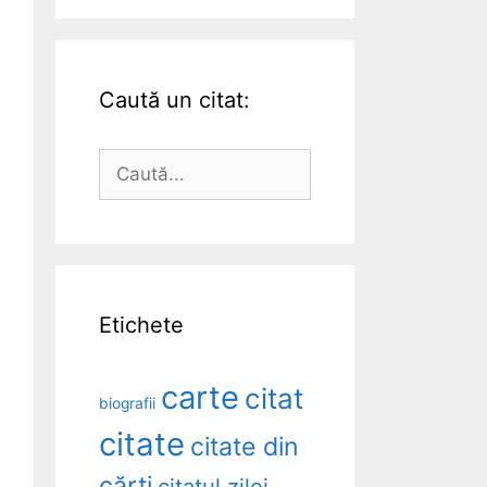
Caută un citat:
Caută
după:
Etichete
carte
citat
biografii
citate
citate din
cărți
citatul zilei