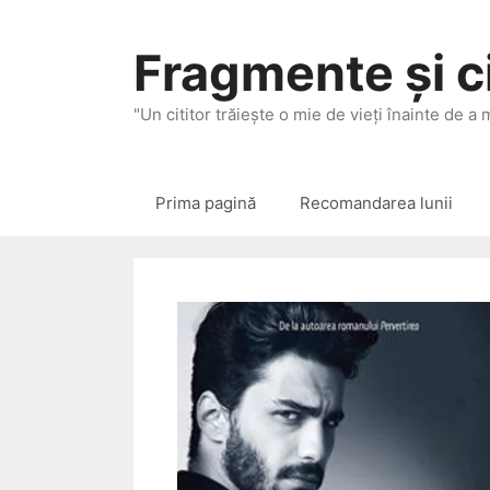
Sari
la
Fragmente și ci
conținut
"Un cititor trăieşte o mie de vieţi înainte de a
Prima pagină
Recomandarea lunii