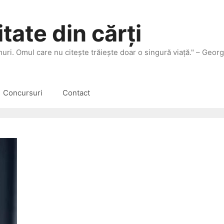
tate din cărți
 muri. Omul care nu citeşte trăieşte doar o singură viaţă." – Geor
Concursuri
Contact