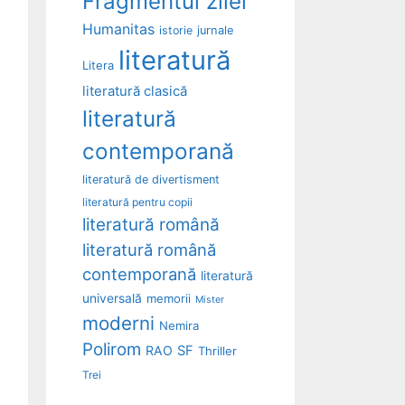
Fragmentul zilei
Humanitas
istorie
jurnale
literatură
Litera
literatură clasică
literatură
contemporană
literatură de divertisment
literatură pentru copii
literatură română
literatură română
contemporană
literatură
universală
memorii
Mister
moderni
Nemira
Polirom
RAO
SF
Thriller
Trei