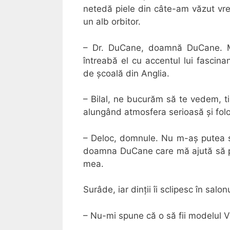
netedă piele din câte-am văzut vr
un alb orbitor.
– Dr. DuCane, doamnă DuCane. M
întreabă el cu accentul lui fascina
de școală din Anglia.
– Bilal, ne bucurăm să te vedem, t
alungând atmosfera serioasă și folos
– Deloc, domnule. Nu m-aș putea să
doamna DuCane care mă ajută să p
mea.
Surâde, iar dinții îi sclipesc în salon
– Nu-mi spune că o să fii modelul V