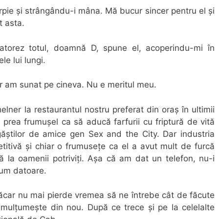
pie și strângându-i mâna. Mă bucur sincer pentru el și
t asta.
torez totul, doamnă D, spune el, acoperindu-mi în
e lui lungi.
ar am sunat pe cineva. Nu e meritul meu.
elner la restaurantul nostru preferat din oraș în ultimii
 prea frumușel ca să aducă farfurii cu friptură de vită
 găștilor de amice gen Sex and the City. Dar industria
itivă și chiar o frumusețe ca el a avut mult de furcă
 la oamenii potriviți. Așa că am dat un telefon, nu-i
cum datoare.
ăcar nu mai pierde vremea să ne întrebe cât de făcute
mi mulțumește din nou. După ce trece și pe la celelalte