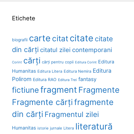
Etichete
carte
citate
citat
citate
biografii
din cărți
citatul zilei
contemporani
cărți
Editura
cărți pentru copii
Corint
Editura Corint
Editura
Humanitas
Editura Litera
Editura Nemira
Polirom
fantasy
Editura RAO
Editura Trei
fragment
Fragmente
fictiune
Fragmente cărți
fragmente
din cărți
Fragmentul zilei
literatură
Humanitas
Litera
istorie
jurnale