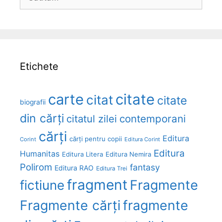
după:
Etichete
carte
citate
citat
citate
biografii
din cărți
citatul zilei
contemporani
cărți
Editura
cărți pentru copii
Corint
Editura Corint
Editura
Humanitas
Editura Litera
Editura Nemira
Polirom
fantasy
Editura RAO
Editura Trei
fragment
Fragmente
fictiune
Fragmente cărți
fragmente