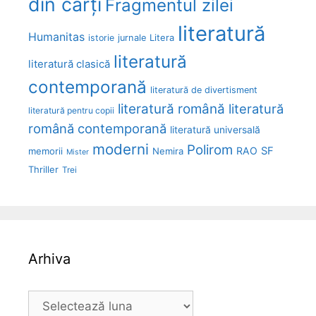
din cărți
Fragmentul zilei
literatură
Humanitas
Litera
istorie
jurnale
literatură
literatură clasică
contemporană
literatură de divertisment
literatură română
literatură
literatură pentru copii
română contemporană
literatură universală
moderni
Polirom
RAO
SF
memorii
Nemira
Mister
Thriller
Trei
Arhiva
Arhiva