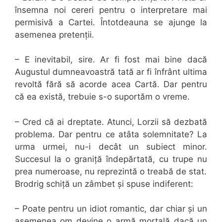
însemna noi cereri pentru o interpretare mai
permisivă a Cartei. Întotdeauna se ajunge la
asemenea pretenții.
– E inevitabil, sire. Ar fi fost mai bine dacă
Augustul dumneavoastră tată ar fi înfrânt ultima
revoltă fără să acorde acea Cartă. Dar pentru
că ea există, trebuie s-o suportăm o vreme.
– Cred că ai dreptate. Atunci, Lorzii să dezbată
problema. Dar pentru ce atâta solemnitate? La
urma urmei, nu-i decât un subiect minor.
Succesul la o graniță îndepărtată, cu trupe nu
prea numeroase, nu reprezintă o treabă de stat.
Brodrig schiță un zâmbet și spuse indiferent:
– Poate pentru un idiot romantic, dar chiar și un
asemenea om devine o armă mortală dacă un