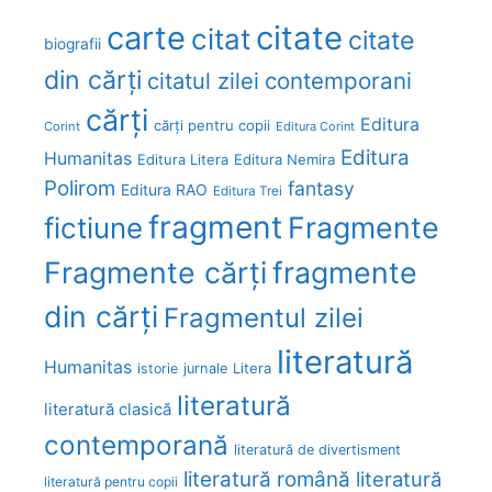
carte
citate
citat
citate
biografii
din cărți
citatul zilei
contemporani
cărți
Editura
cărți pentru copii
Corint
Editura Corint
Editura
Humanitas
Editura Litera
Editura Nemira
Polirom
fantasy
Editura RAO
Editura Trei
fragment
Fragmente
fictiune
Fragmente cărți
fragmente
din cărți
Fragmentul zilei
literatură
Humanitas
Litera
istorie
jurnale
literatură
literatură clasică
contemporană
literatură de divertisment
literatură română
literatură
literatură pentru copii