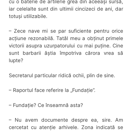
cu o baterie de artilerie grea din aceeași sursă,
iar celelalte sunt din ultimii cincizeci de ani, dar
totuși utilizabile.
– Zece nave mi se par suficiente pentru orice
acțiune rezonabilă. Tatăl meu a obținut primele
victorii asupra uzurpatorului cu mai puține. Cine
sunt barbarii ăștia împotriva cărora vrea să
lupte?
Secretarul particular ridică ochii, plin de sine.
– Raportul face referire la „Fundație”.
– Fundație? Ce înseamnă asta?
– Nu avem documente despre ea, sire. Am
cercetat cu atenție arhivele. Zona indicată se