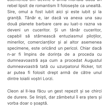
rebel lipsit de romantism îl folosește ca unealtă.
Sire, omul a fost iubit aici și este iubit și la
graniță. Tânăr e, iar dacă va anexa una sau
două planete barbare care au luat-o razna va
deveni un cuceritor. Și un tânăr cuceritor,
capabil să stârnească entuziasmul piloților,
minerilor, comercianților și al altor asemenea
specimene, este oricând un pericol. Chiar dacă
n-ar fi împins de dorința de a proceda cu
dumneavoastră așa cum a procedat Augustul
dumneavoastră tată cu uzurpatorul Ricker, tot
ar putea fi folosit drept armă de către unul
dintre loialii voștri Lorzi.
Cleon al II-lea făcu un gest repezit și se chirci
de durere. Se liniști, dar zâmbetul îi era șters și
vorba doar o șoaptă.