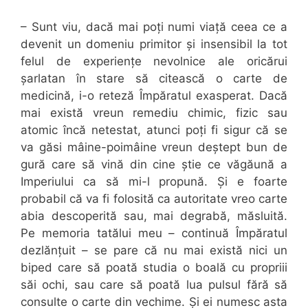
– Sunt viu, dacă mai poți numi viață ceea ce a
devenit un domeniu primitor și insensibil la tot
felul de experiențe nevolnice ale oricărui
șarlatan în stare să citească o carte de
medicină, i-o reteză Împăratul exasperat. Dacă
mai există vreun remediu chimic, fizic sau
atomic încă netestat, atunci poți fi sigur că se
va găsi mâine-poimâine vreun deștept bun de
gură care să vină din cine știe ce văgăună a
Imperiului ca să mi-l propună. Și e foarte
probabil că va fi folosită ca autoritate vreo carte
abia descoperită sau, mai degrabă, măsluită.
Pe memoria tatălui meu – continuă Împăratul
dezlănțuit – se pare că nu mai există nici un
biped care să poată studia o boală cu propriii
săi ochi, sau care să poată lua pulsul fără să
consulte o carte din vechime. Și ei numesc asta