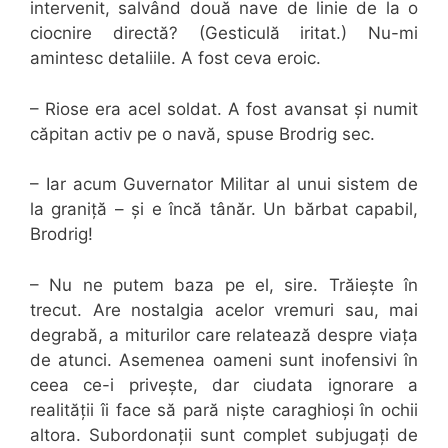
intervenit, salvând două nave de linie de la o
ciocnire directă? (Gesticulă iritat.) Nu-mi
amintesc detaliile. A fost ceva eroic.
– Riose era acel soldat. A fost avansat și numit
căpitan activ pe o navă, spuse Brodrig sec.
– Iar acum Guvernator Militar al unui sistem de
la graniță – și e încă tânăr. Un bărbat capabil,
Brodrig!
– Nu ne putem baza pe el, sire. Trăiește în
trecut. Are nostalgia acelor vremuri sau, mai
degrabă, a miturilor care relatează despre viața
de atunci. Asemenea oameni sunt inofensivi în
ceea ce-i privește, dar ciudata ignorare a
realității îi face să pară niște caraghioși în ochii
altora. Subordonații sunt complet subjugați de