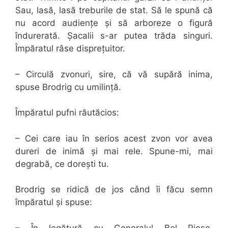
Sau, lasă, lasă treburile de stat. Să le spună că
nu acord audiențe și să arboreze o figură
îndurerată. Șacalii s-ar putea trăda singuri.
Împăratul râse disprețuitor.
– Circulă zvonuri, sire, că vă supără inima,
spuse Brodrig cu umilință.
Împăratul pufni răutăcios:
– Cei care iau în serios acest zvon vor avea
dureri de inimă și mai rele. Spune-mi, mai
degrabă, ce dorești tu.
Brodrig se ridică de jos când îi făcu semn
împăratul și spuse:
– În legătură cu Generalul Bel Riose,