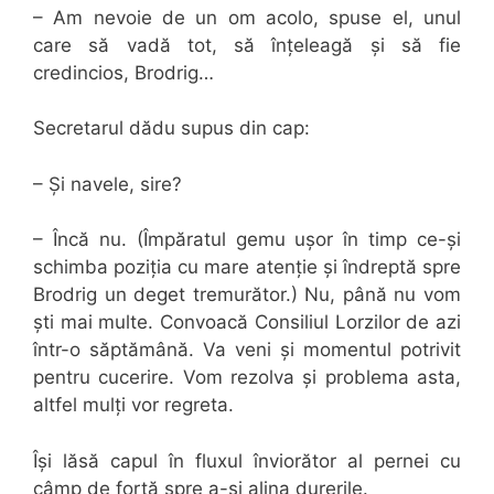
– Am nevoie de un om acolo, spuse el, unul
care să vadă tot, să înțeleagă și să fie
credincios, Brodrig…
Secretarul dădu supus din cap:
– Și navele, sire?
– Încă nu. (Împăratul gemu ușor în timp ce-și
schimba poziția cu mare atenție și îndreptă spre
Brodrig un deget tremurător.) Nu, până nu vom
ști mai multe. Convoacă Consiliul Lorzilor de azi
într-o săptămână. Va veni și momentul potrivit
pentru cucerire. Vom rezolva și problema asta,
altfel mulți vor regreta.
Își lăsă capul în fluxul înviorător al pernei cu
câmp de forță spre a-și alina durerile.