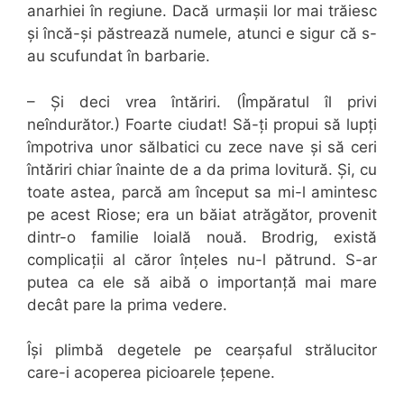
anarhiei în regiune. Dacă urmașii lor mai trăiesc
și încă-și păstrează numele, atunci e sigur că s-
au scufundat în barbarie.
– Și deci vrea întăriri. (Împăratul îl privi
neîndurător.) Foarte ciudat! Să-ți propui să lupți
împotriva unor sălbatici cu zece nave și să ceri
întăriri chiar înainte de a da prima lovitură. Și, cu
toate astea, parcă am început sa mi-l amintesc
pe acest Riose; era un băiat atrăgător, provenit
dintr-o familie loială nouă. Brodrig, există
complicații al căror înțeles nu-l pătrund. S-ar
putea ca ele să aibă o importanță mai mare
decât pare la prima vedere.
Își plimbă degetele pe cearșaful strălucitor
care-i acoperea picioarele țepene.