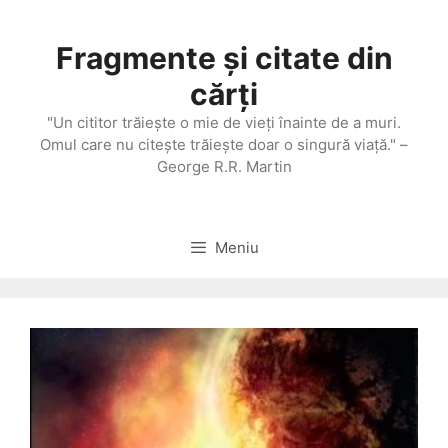
Sari
la
Fragmente și citate din
conținut
cărți
"Un cititor trăieşte o mie de vieţi înainte de a muri.
Omul care nu citeşte trăieşte doar o singură viaţă." –
George R.R. Martin
Meniu