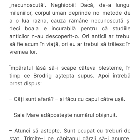
„necunoscută”. Neghiobii! Dacă, de-a lungul
mileniilor, corpul uman deprinde noi metode de
a o lua razna, cauza rămâne necunoscută și
deci boala e incurabilă pentru că studiile
anticilor n-au descoperit-o. Ori anticii ar trebui
să fie acum în viață, ori eu ar trebui să trăiesc în
vremea lor.
Împăratul lăsă să-i scape câteva blesteme, în
timp ce Brodrig aștepta supus. Apoi întrebă
prost dispus:
– Câți sunt afară? – și făcu cu capul către ușă.
– Sala Mare adăpostește numărul obișnuit.
– Atunci să aștepte. Sunt ocupat cu treburi de
stat. Trimite-l pe căpitanul gărzii să-i anunțe.