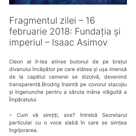
Fragmentul zilei – 16
februarie 2018: Fundația și
imperiul – Isaac Asimov
Cleon al II-lea atinse butonul de pe brațul
divanului încăpător pe care stătea și ușa imensă
de la capătul camerei se dizolvă, devenind
transparentă.Brodrig înaintă pe covorul stacojiu
și îngenunche pentru a săruta mâna vlăguită a
Împăratului.
– Cum vă simțiți, sire? întrebă Secretarul
particular cu o voce slabă în care se simțea
îngrijorarea.