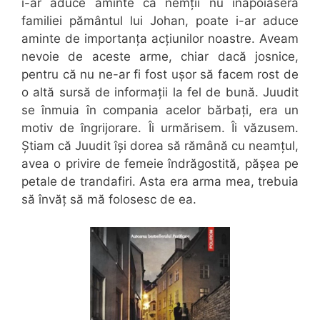
i-ar aduce aminte că nemții nu înapoiaseră
familiei pământul lui Johan, poate i-ar aduce
aminte de importanța acțiunilor noastre. Aveam
nevoie de aceste arme, chiar dacă josnice,
pentru că nu ne-ar fi fost ușor să facem rost de
o altă sursă de informații la fel de bună. Juudit
se înmuia în compania acelor bărbați, era un
motiv de îngrijorare. Îi urmărisem. Îi văzusem.
Știam că Juudit își dorea să rămână cu neamțul,
avea o privire de femeie îndrăgostită, pășea pe
petale de trandafiri. Asta era arma mea, trebuia
să învăț să mă folosesc de ea.