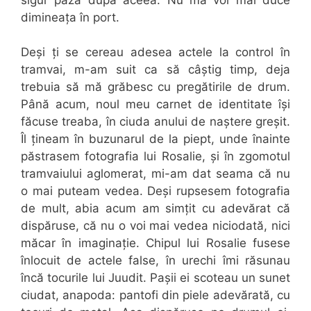
dimineața în port.
Deși ți se cereau adesea actele la control în
tramvai, m-am suit ca să câștig timp, deja
trebuia să mă grăbesc cu pregătirile de drum.
Până acum, noul meu carnet de identitate își
făcuse treaba, în ciuda anului de naștere greșit.
Îl țineam în buzunarul de la piept, unde înainte
păstrasem fotografia lui Rosalie, și în zgomotul
tramvaiului aglomerat, mi-am dat seama că nu
o mai puteam vedea. Deși rupsesem fotografia
de mult, abia acum am simțit cu adevărat că
dispăruse, că nu o voi mai vedea niciodată, nici
măcar în imaginație. Chipul lui Rosalie fusese
înlocuit de actele false, în urechi îmi răsunau
încă tocurile lui Juudit. Pașii ei scoteau un sunet
ciudat, anapoda: pantofi din piele adevărată, cu