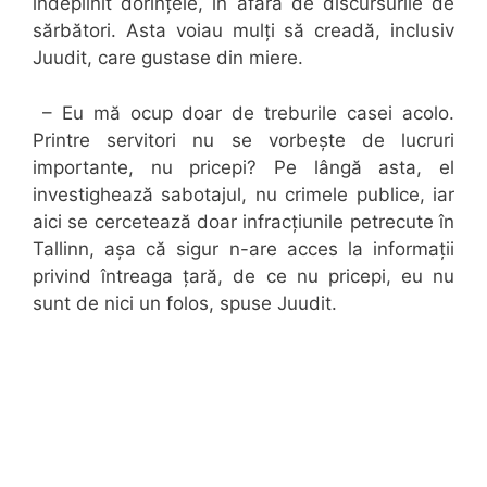
îndeplinit dorințele, în afară de discursurile de
sărbători. Asta voiau mulți să creadă, inclusiv
Juudit, care gustase din miere.
– Eu mă ocup doar de treburile casei acolo.
Printre servitori nu se vorbește de lucruri
importante, nu pricepi? Pe lângă asta, el
investighează sabotajul, nu crimele publice, iar
aici se cercetează doar infracțiunile petrecute în
Tallinn, așa că sigur n-are acces la informații
privind întreaga țară, de ce nu pricepi, eu nu
sunt de nici un folos, spuse Juudit.