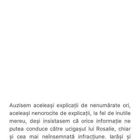
Auzisem aceleași explicații de nenumărate ori,
aceleași nenorocite de explicații, la fel de inutile
mereu, deși insistasem că orice informație ne
putea conduce către ucigașul lui Rosalie, chiar
și cea mai neînsemnată infracțiune. Iarăși și