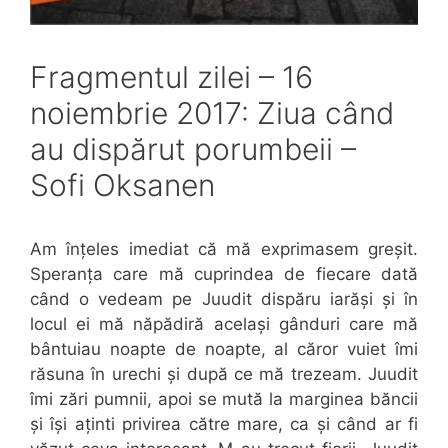
Fragmentul zilei – 16
noiembrie 2017: Ziua când
au dispărut porumbeii –
Sofi Oksanen
Am înțeles imediat că mă exprimasem greșit.
Speranța care mă cuprindea de fiecare dată
când o vedeam pe Juudit dispăru iarăși și în
locul ei mă năpădiră același gânduri care mă
bântuiau noapte de noapte, al căror vuiet îmi
răsuna în urechi și după ce mă trezeam. Juudit
îmi zări pumnii, apoi se mută la marginea băncii
și își aținti privirea către mare, ca și când ar fi