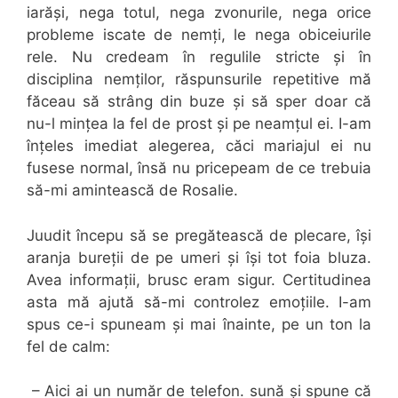
iarăși, nega totul, nega zvonurile, nega orice
probleme iscate de nemți, le nega obiceiurile
rele. Nu credeam în regulile stricte și în
disciplina nemților, răspunsurile repetitive mă
făceau să strâng din buze și să sper doar că
nu-l mințea la fel de prost și pe neamțul ei. I-am
înțeles imediat alegerea, căci mariajul ei nu
fusese normal, însă nu pricepeam de ce trebuia
să-mi amintească de Rosalie.
Juudit începu să se pregătească de plecare, își
aranja bureții de pe umeri și își tot foia bluza.
Avea informații, brusc eram sigur. Certitudinea
asta mă ajută să-mi controlez emoțiile. I-am
spus ce-i spuneam și mai înainte, pe un ton la
fel de calm:
– Aici ai un număr de telefon. sună și spune că