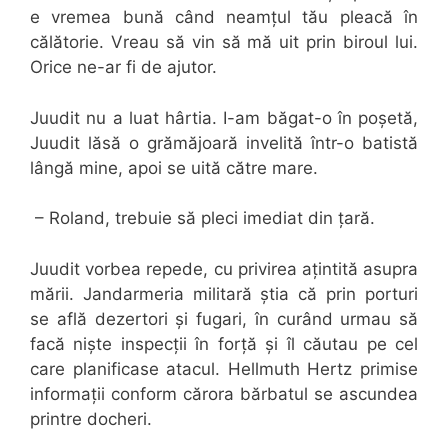
e vremea bună când neamțul tău pleacă în
călătorie. Vreau să vin să mă uit prin biroul lui.
Orice ne-ar fi de ajutor.
Juudit nu a luat hârtia. I-am băgat-o în poșetă,
Juudit lăsă o grămăjoară invelită într-o batistă
lângă mine, apoi se uită către mare.
– Roland, trebuie să pleci imediat din țară.
Juudit vorbea repede, cu privirea ațintită asupra
mării. Jandarmeria militară știa că prin porturi
se află dezertori și fugari, în curând urmau să
facă niște inspecții în forță și îl căutau pe cel
care planificase atacul. Hellmuth Hertz primise
informații conform cărora bărbatul se ascundea
printre docheri.