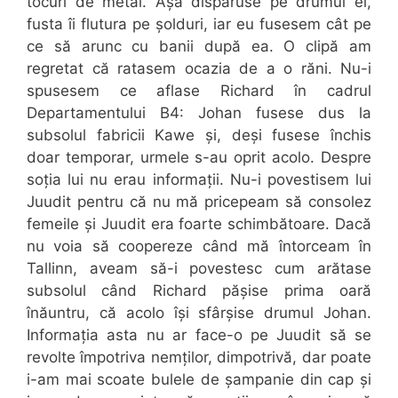
tocuri de metal. Așa dispăruse pe drumul ei,
fusta îi flutura pe șolduri, iar eu fusesem cât pe
ce să arunc cu banii după ea. O clipă am
regretat că ratasem ocazia de a o răni. Nu-i
spusesem ce aflase Richard în cadrul
Departamentului B4: Johan fusese dus la
subsolul fabricii Kawe și, deși fusese închis
doar temporar, urmele s-au oprit acolo. Despre
soția lui nu erau informații. Nu-i povestisem lui
Juudit pentru că nu mă pricepeam să consolez
femeile și Juudit era foarte schimbătoare. Dacă
nu voia să coopereze când mă întorceam în
Tallinn, aveam să-i povestesc cum arătase
subsolul când Richard pășise prima oară
înăuntru, că acolo își sfârșise drumul Johan.
Informația asta nu ar face-o pe Juudit să se
revolte împotriva nemților, dimpotrivă, dar poate
i-am mai scoate bulele de șampanie din cap și