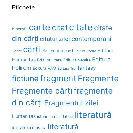
Etichete
carte
citate
citat
citate
biografii
din cărți
citatul zilei
contemporani
cărți
Editura
cărți pentru copii
Corint
Editura Corint
Editura
Humanitas
Editura Litera
Editura Nemira
Polirom
fantasy
Editura RAO
Editura Trei
fragment
Fragmente
fictiune
Fragmente cărți
fragmente
din cărți
Fragmentul zilei
literatură
Humanitas
Litera
istorie
jurnale
literatură
literatură clasică