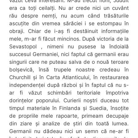
văzut ceva interesant. M-au trecut fiorii, Juudit
era ca toți ceilalți. Nu ar crede nici un cuvânt
rău despre nemți, nu acum când trăsăturile
ascuțite din vremea sărăciei i se estompau în
obraji. Chiar de i-aș fi destăinuit informațiile
mele, m-ar fi făcut mincinos. După victoria de la
Sevastopol , nimeni nu pusese la îndoială
succesul Germaniei, nici faptul că germanii erau
singurii care ne puteau salva de o nouă teroare
bolșevică, însă trupele noastre credeau în
Churchill și în Carta Atlanticului, în restaurarea
independenței după război și în faptul că nu s-
ar fi văzut schimbări teritoriale împotriva
dorințelor poporului. Curierii noștri duceau tot
timpul materiale în Finlanda și Suedia, însoțite
de propriile mele rapoarte, primeam decupaje
din ziare și analize de știri din toată lumea.
Germanii nu dădeau nici un semn că ne-ar fi