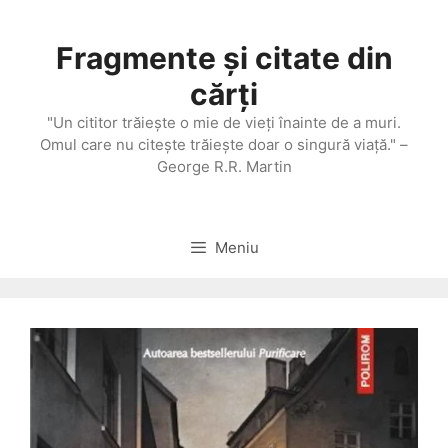
Sari
la
Fragmente și citate din
conținut
cărți
"Un cititor trăieşte o mie de vieţi înainte de a muri.
Omul care nu citeşte trăieşte doar o singură viaţă." –
George R.R. Martin
Meniu