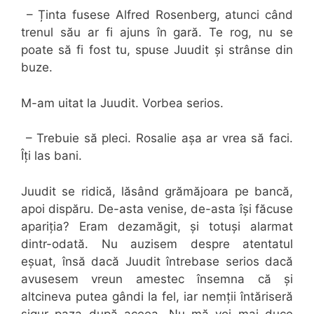
– Ținta fusese Alfred Rosenberg, atunci când
trenul său ar fi ajuns în gară. Te rog, nu se
poate să fi fost tu, spuse Juudit și strânse din
buze.
M-am uitat la Juudit. Vorbea serios.
– Trebuie să pleci. Rosalie așa ar vrea să faci.
Îți las bani.
Juudit se ridică, lăsând grămăjoara pe bancă,
apoi dispăru. De-asta venise, de-asta își făcuse
apariția? Eram dezamăgit, și totuși alarmat
dintr-odată. Nu auzisem despre atentatul
eșuat, însă dacă Juudit întrebase serios dacă
avusesem vreun amestec însemna că și
altcineva putea gândi la fel, iar nemții întăriseră
sigur paza după aceea. Nu mă voi mai duce