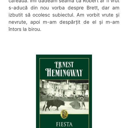
cafeaua. Îmi dădeam seama că Robert ar fi vrut
s-aducă din nou vorba despre Brett, dar am
izbutit să ocolesc subiectul. Am vorbit vrute și
nevrute, apoi m-am despărțit de el și m-am
întors la birou.