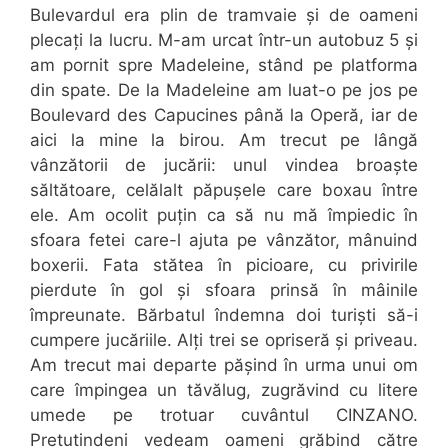
Bulevardul era plin de tramvaie și de oameni
plecați la lucru. M-am urcat într-un autobuz 5 și
am pornit spre Madeleine, stând pe platforma
din spate. De la Madeleine am luat-o pe jos pe
Boulevard des Capucines până la Operă, iar de
aici la mine la birou. Am trecut pe lângă
vânzătorii de jucării: unul vindea broaște
săltătoare, celălalt păpușele care boxau între
ele. Am ocolit puțin ca să nu mă împiedic în
sfoara fetei care-l ajuta pe vânzător, mânuind
boxerii. Fata stătea în picioare, cu privirile
pierdute în gol și sfoara prinsă în mâinile
împreunate. Bărbatul îndemna doi turiști să-i
cumpere jucăriile. Alți trei se opriseră și priveau.
Am trecut mai departe pășind în urma unui om
care împingea un tăvălug, zugrăvind cu litere
umede pe trotuar cuvântul CINZANO.
Pretutindeni vedeam oameni grăbind către