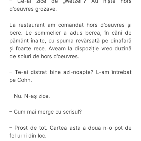
– Ce-ai zice de „Wetzel”? Au niște hors
d’oeuvres grozave.
La restaurant am comandat hors d’oeuvres și
bere. Le sommelier a adus berea, în căni de
pământ înalte, cu spuma revărsată pe dinafară
și foarte rece. Aveam la dispoziție vreo duzină
de soiuri de hors d’oeuvres.
– Te-ai distrat bine azi-noapte? L-am întrebat
pe Cohn.
– Nu. N-aș zice.
– Cum mai merge cu scrisul?
– Prost de tot. Cartea asta a doua n-o pot de
fel urni din loc.