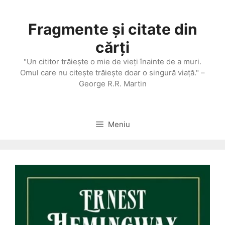
Sari
la
Fragmente și citate din
conținut
cărți
"Un cititor trăieşte o mie de vieţi înainte de a muri.
Omul care nu citeşte trăieşte doar o singură viaţă." –
George R.R. Martin
Meniu