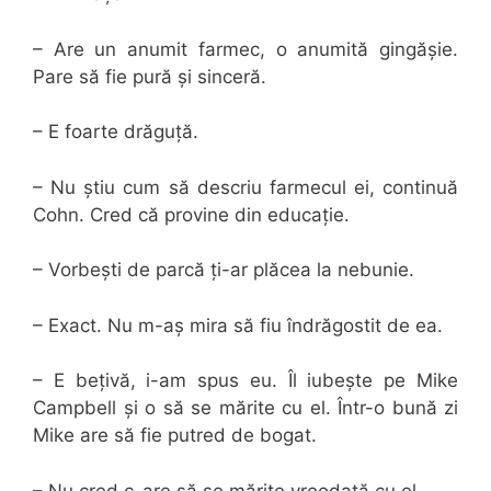
– Are un anumit farmec, o anumită gingășie.
Pare să fie pură și sinceră.
– E foarte drăguță.
– Nu știu cum să descriu farmecul ei, continuă
Cohn. Cred că provine din educație.
– Vorbești de parcă ți-ar plăcea la nebunie.
– Exact. Nu m-aș mira să fiu îndrăgostit de ea.
– E bețivă, i-am spus eu. Îl iubește pe Mike
Campbell și o să se mărite cu el. Într-o bună zi
Mike are să fie putred de bogat.
– Nu cred c-are să se mărite vreodată cu el.