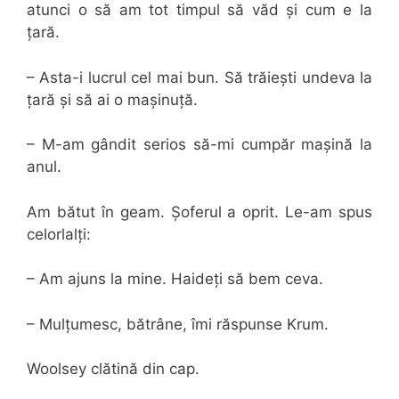
atunci o să am tot timpul să văd și cum e la
țară.
– Asta-i lucrul cel mai bun. Să trăiești undeva la
țară și să ai o mașinuță.
– M-am gândit serios să-mi cumpăr mașină la
anul.
Am bătut în geam. Șoferul a oprit. Le-am spus
celorlalți:
– Am ajuns la mine. Haideți să bem ceva.
– Mulțumesc, bătrâne, îmi răspunse Krum.
Woolsey clătină din cap.