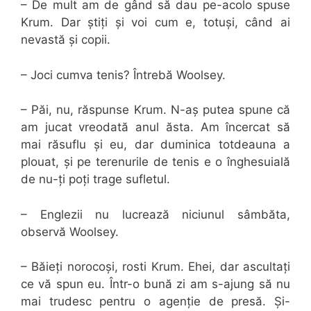
– De mult am de gând să dau pe-acolo spuse
Krum. Dar știți și voi cum e, totuși, când ai
nevastă și copii.
– Joci cumva tenis? Întrebă Woolsey.
– Păi, nu, răspunse Krum. N-aș putea spune că
am jucat vreodată anul ăsta. Am încercat să
mai răsuflu și eu, dar duminica totdeauna a
plouat, și pe terenurile de tenis e o înghesuială
de nu-ți poți trage sufletul.
– Englezii nu lucrează niciunul sâmbăta,
observă Woolsey.
– Băieți norocoși, rosti Krum. Ehei, dar ascultați
ce vă spun eu. Într-o bună zi am s-ajung să nu
mai trudesc pentru o agenție de presă. Și-