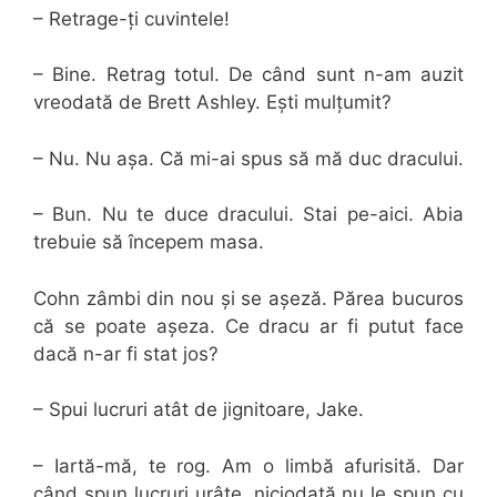
– Retrage-ți cuvintele!
– Bine. Retrag totul. De când sunt n-am auzit
vreodată de Brett Ashley. Ești mulțumit?
– Nu. Nu așa. Că mi-ai spus să mă duc dracului.
– Bun. Nu te duce dracului. Stai pe-aici. Abia
trebuie să începem masa.
Cohn zâmbi din nou și se așeză. Părea bucuros
că se poate așeza. Ce dracu ar fi putut face
dacă n-ar fi stat jos?
– Spui lucruri atât de jignitoare, Jake.
– Iartă-mă, te rog. Am o limbă afurisită. Dar
când spun lucruri urâte, niciodată nu le spun cu