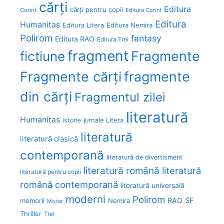
cărți
Editura
cărți pentru copii
Corint
Editura Corint
Editura
Humanitas
Editura Litera
Editura Nemira
Polirom
fantasy
Editura RAO
Editura Trei
fragment
Fragmente
fictiune
Fragmente cărți
fragmente
din cărți
Fragmentul zilei
literatură
Humanitas
Litera
istorie
jurnale
literatură
literatură clasică
contemporană
literatură de divertisment
literatură română
literatură
literatură pentru copii
română contemporană
literatură universală
moderni
Polirom
RAO
SF
memorii
Nemira
Mister
Thriller
Trei