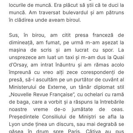
locurile de muncă. Era plăcut să știi că te duci la
muncă. Am traversat bulevardul și am pătruns
în clădirea unde aveam biroul.
Sus, în birou, am citit presa franceză de
dimineață, am fumat, pe urmă m-am așezat la
mașina de scris și am lucrat cu spor. La
unsprezece am luat un taxi și m-am dus la Quai
d’Orsay, am intrat înăuntru și am rămas acolo
împreună cu vreo alți zece corespondenți de
presă, să-l ascultăm pe un purtător de cuvânt al
Ministerului de Externe, un tânăr diplomat stil
„Nouvelle Revue Française”, cu ochelari cu ramă
de baga, care a vorbit și a răspuns la întrebările
noastre vreme de-o jumătate de ceas.
Președintele Consiliului de Miniștri se afla la
Lyon unde ținea un discurs, sau mai degrabă se
găsea în drum spre Paris. Câțiva au pus