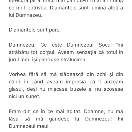
strecură pe al meu, mângâindu-mi mâna în timp
ce mi-l potrivea. Diamantele sunt lumina albă a
lui Dumnezeu.
Diamantele sunt pure.
Dumnezeu. Ce este Dumnezeu! Șocul îmi
străbătu tot corpul. Aveam senzația că totul în
jurul meu își pierduse strălucirea.
Vorbea fără să mă slăbească din ochi și din
când în când aveam impresia că îi auzeam
glasul, deși nu mișcase buzele și nu scosese
nici un sunet.
Eram din ce în ce mai agitat. Doamne, nu mă
lăsa să mă gândesc la Dumnezeu! Fii
Dumnezeul meu!