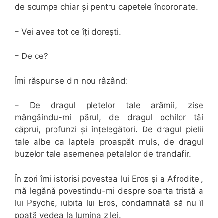
de scumpe chiar și pentru capetele încoronate.
– Vei avea tot ce îți dorești.
– De ce?
Îmi răspunse din nou râzând:
– De dragul pletelor tale arămii, zise
mângâindu-mi părul, de dragul ochilor tăi
căprui, profunzi și înțelegători. De dragul pielii
tale albe ca laptele proaspăt muls, de dragul
buzelor tale asemenea petalelor de trandafir.
În zori îmi istorisi povestea lui Eros și a Afroditei,
mă legănă povestindu-mi despre soarta tristă a
lui Psyche, iubita lui Eros, condamnată să nu îl
poată vedea la lumina zilei.