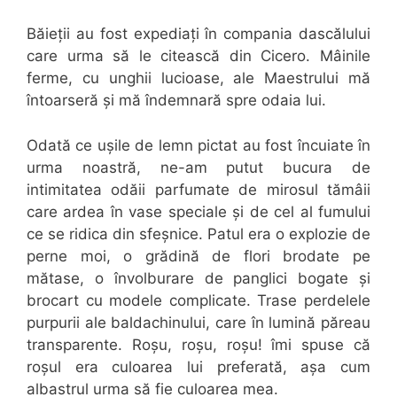
Băieții au fost expediați în compania dascălului
care urma să le citească din Cicero. Mâinile
ferme, cu unghii lucioase, ale Maestrului mă
întoarseră și mă îndemnară spre odaia lui.
Odată ce ușile de lemn pictat au fost încuiate în
urma noastră, ne-am putut bucura de
intimitatea odăii parfumate de mirosul tămâii
care ardea în vase speciale și de cel al fumului
ce se ridica din sfeșnice. Patul era o explozie de
perne moi, o grădină de flori brodate pe
mătase, o învolburare de panglici bogate și
brocart cu modele complicate. Trase perdelele
purpurii ale baldachinului, care în lumină păreau
transparente. Roșu, roșu, roșu! îmi spuse că
roșul era culoarea lui preferată, așa cum
albastrul urma să fie culoarea mea.