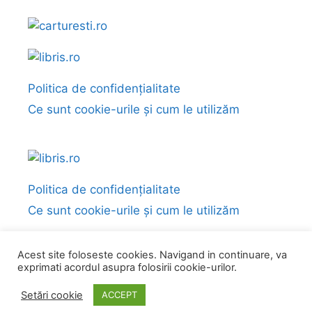
Politica de confidențialitate
Ce sunt cookie-urile și cum le utilizăm
Politica de confidențialitate
Ce sunt cookie-urile și cum le utilizăm
Acest site foloseste cookies. Navigand in continuare, va
exprimati acordul asupra folosirii cookie-urilor.
© 2026 Fragmente și citate din cărți
• Construit cu
GeneratePress
Setări cookie
ACCEPT