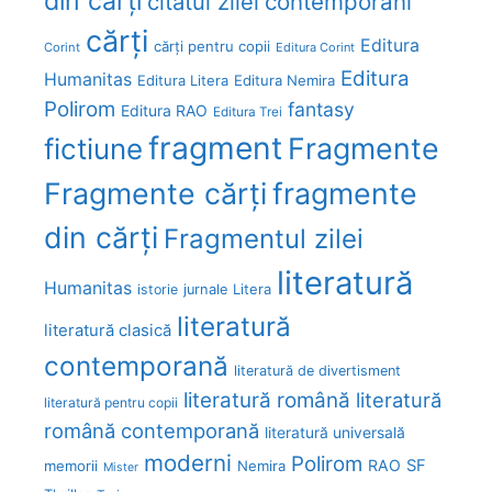
din cărți
citatul zilei
contemporani
cărți
Editura
cărți pentru copii
Corint
Editura Corint
Editura
Humanitas
Editura Litera
Editura Nemira
Polirom
fantasy
Editura RAO
Editura Trei
fragment
Fragmente
fictiune
Fragmente cărți
fragmente
din cărți
Fragmentul zilei
literatură
Humanitas
Litera
istorie
jurnale
literatură
literatură clasică
contemporană
literatură de divertisment
literatură română
literatură
literatură pentru copii
română contemporană
literatură universală
moderni
Polirom
RAO
SF
memorii
Nemira
Mister