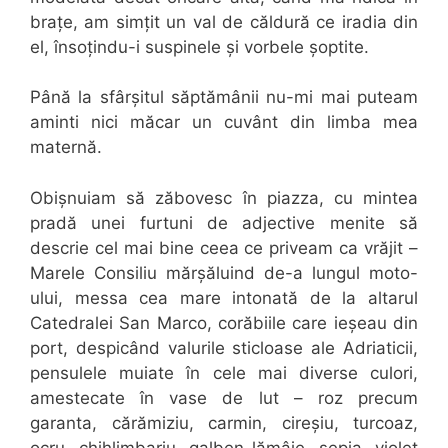
brațe, am simțit un val de căldură ce iradia din
el, însoțindu-i suspinele și vorbele șoptite.
Până la sfârșitul săptămânii nu-mi mai puteam
aminti nici măcar un cuvânt din limba mea
maternă.
Obișnuiam să zăbovesc în piazza, cu mintea
pradă unei furtuni de adjective menite să
descrie cel mai bine ceea ce priveam ca vrăjit –
Marele Consiliu mărșăluind de-a lungul moto-
ului, messa cea mare intonată de la altarul
Catedralei San Marco, corăbiile care ieșeau din
port, despicând valurile sticloase ale Adriaticii,
pensulele muiate în cele mai diverse culori,
amestecate în vase de lut – roz precum
garanta, cărămiziu, carmin, cireșiu, turcoaz,
ocru, chihlimbariu, galben-lămâie, sepia, violet