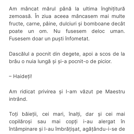
Am mâncat mărul până la ultima înghițitură
zemoasă. În ziua aceea mâncasem mai multe
fructe, carne, pâine, dulciuri și bomboane decât
poate un om. Nu fusesem deloc uman.
Fusesem doar un puști înfometat.
Dascălul a pocnit din degete, apoi a scos de la
brâu o nuia lungă și și-a pocnit-o de picior.
– Haideți!
Am ridicat privirea și l-am văzut pe Maestru
intrând.
Toți băieții, cei mari, înalți, dar și cei mai
copilăroși sau mai copți i-au alergat în
întâmpinare și l-au îmbrățișat, agățându-i-se de