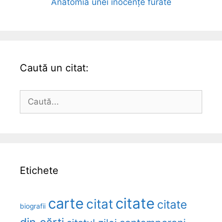
Anatomia unei inocențe furate
Caută un citat:
Caută
după:
Etichete
carte
citate
citat
citate
biografii