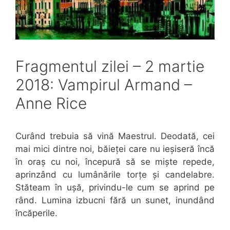
Fragmentul zilei – 2 martie
2018: Vampirul Armand –
Anne Rice
Curând trebuia să vină Maestrul. Deodată, cei
mai mici dintre noi, băieței care nu ieșiseră încă
în oraș cu noi, începură să se miște repede,
aprinzând cu lumânările torțe și candelabre.
Stăteam în ușă, privindu-le cum se aprind pe
rând. Lumina izbucni fără un sunet, inundând
încăperile.