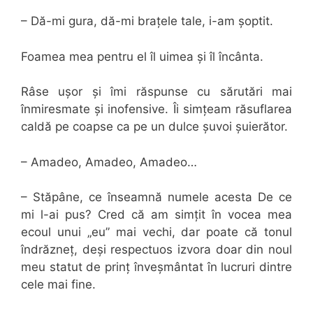
– Dă-mi gura, dă-mi brațele tale, i-am șoptit.
Foamea mea pentru el îl uimea și îl încânta.
Râse ușor și îmi răspunse cu sărutări mai
înmiresmate și inofensive. Îi simțeam răsuflarea
caldă pe coapse ca pe un dulce șuvoi șuierător.
– Amadeo, Amadeo, Amadeo…
– Stăpâne, ce înseamnă numele acesta De ce
mi l-ai pus? Cred că am simțit în vocea mea
ecoul unui „eu” mai vechi, dar poate că tonul
îndrăzneț, deși respectuos izvora doar din noul
meu statut de prinț înveșmântat în lucruri dintre
cele mai fine.