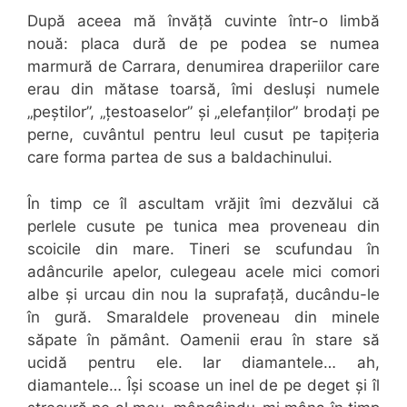
După aceea mă învăță cuvinte într-o limbă
nouă: placa dură de pe podea se numea
marmură de Carrara, denumirea draperiilor care
erau din mătase toarsă, îmi desluși numele
„peștilor”, „țestoaselor” și „elefanților” brodați pe
perne, cuvântul pentru leul cusut pe tapițeria
care forma partea de sus a baldachinului.
În timp ce îl ascultam vrăjit îmi dezvălui că
perlele cusute pe tunica mea proveneau din
scoicile din mare. Tineri se scufundau în
adâncurile apelor, culegeau acele mici comori
albe și urcau din nou la suprafață, ducându-le
în gură. Smaraldele proveneau din minele
săpate în pământ. Oamenii erau în stare să
ucidă pentru ele. Iar diamantele… ah,
diamantele… Își scoase un inel de pe deget și îl