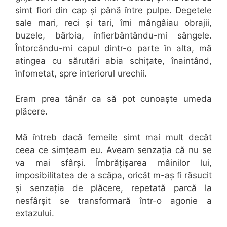
simt fiori din cap și până între pulpe. Degetele
sale mari, reci și tari, îmi mângâiau obrajii,
buzele, bărbia, înfierbântându-mi sângele.
Întorcându-mi capul dintr-o parte în alta, mă
atingea cu sărutări abia schițate, înaintând,
înfometat, spre interiorul urechii.
Eram prea tânăr ca să pot cunoaște umeda
plăcere.
Mă întreb dacă femeile simt mai mult decât
ceea ce simțeam eu. Aveam senzația că nu se
va mai sfârși. Îmbrățișarea mâinilor lui,
imposibilitatea de a scăpa, oricât m-aș fi răsucit
și senzația de plăcere, repetată parcă la
nesfârșit se transformară într-o agonie a
extazului.