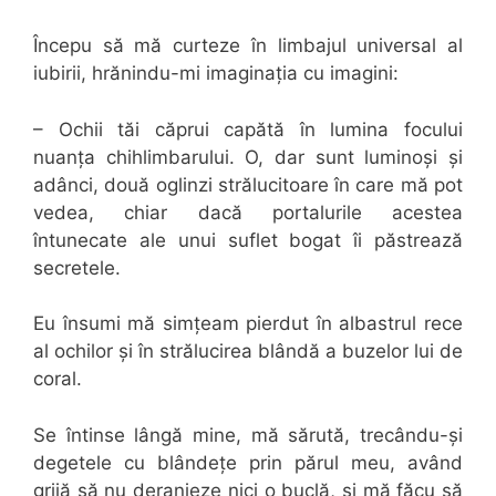
Începu să mă curteze în limbajul universal al
iubirii, hrănindu-mi imaginația cu imagini:
– Ochii tăi căprui capătă în lumina focului
nuanța chihlimbarului. O, dar sunt luminoși și
adânci, două oglinzi strălucitoare în care mă pot
vedea, chiar dacă portalurile acestea
întunecate ale unui suflet bogat îi păstrează
secretele.
Eu însumi mă simțeam pierdut în albastrul rece
al ochilor și în strălucirea blândă a buzelor lui de
coral.
Se întinse lângă mine, mă sărută, trecându-și
degetele cu blândețe prin părul meu, având
grijă să nu deranjeze nici o buclă, și mă făcu să