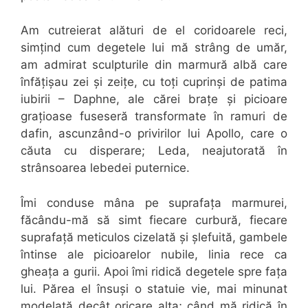
Am cutreierat alături de el coridoarele reci,
simțind cum degetele lui mă strâng de umăr,
am admirat sculpturile din marmură albă care
înfățișau zei și zeițe, cu toți cuprinși de patima
iubirii – Daphne, ale cărei brațe și picioare
grațioase fuseseră transformate în ramuri de
dafin, ascunzând-o privirilor lui Apollo, care o
căuta cu disperare; Leda, neajutorată în
strânsoarea lebedei puternice.
Îmi conduse mâna pe suprafața marmurei,
făcându-mă să simt fiecare curbură, fiecare
suprafață meticulos cizelată și șlefuită, gambele
întinse ale picioarelor nubile, linia rece ca
gheața a gurii. Apoi îmi ridică degetele spre fața
lui. Părea el însuși o statuie vie, mai minunat
modelată decât oricare alta; când mă ridică în