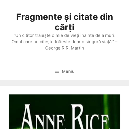
Sari
la
Fragmente și citate din
conținut
cărți
"Un cititor trăieşte o mie de vieţi înainte de a muri.
Omul care nu citeşte trăieşte doar o singură viaţă." –
George R.R. Martin
Meniu