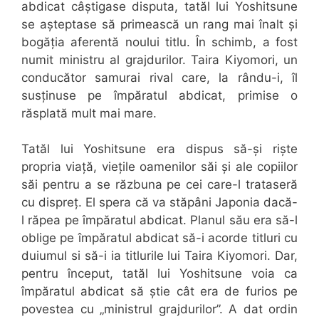
abdicat câștigase disputa, tatăl lui Yoshitsune
se așteptase să primească un rang mai înalt și
bogăția aferentă noului titlu. În schimb, a fost
numit ministru al grajdurilor. Taira Kiyomori, un
conducător samurai rival care, la rându-i, îl
susținuse pe împăratul abdicat, primise o
răsplată mult mai mare.
Tatăl lui Yoshitsune era dispus să-și riște
propria viață, viețile oamenilor săi și ale copiilor
săi pentru a se răzbuna pe cei care-l trataseră
cu dispreț. El spera că va stăpâni Japonia dacă-
l răpea pe împăratul abdicat. Planul său era să-l
oblige pe împăratul abdicat să-i acorde titluri cu
duiumul si să-i ia titlurile lui Taira Kiyomori. Dar,
pentru început, tatăl lui Yoshitsune voia ca
împăratul abdicat să știe cât era de furios pe
povestea cu „ministrul grajdurilor”. A dat ordin