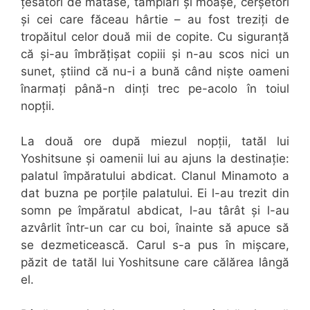
țesători de mătase, tâmplari și moașe, cerșetori
și cei care făceau hârtie – au fost treziți de
tropăitul celor două mii de copite. Cu siguranță
că și-au îmbrățișat copiii și n-au scos nici un
sunet, știind că nu-i a bună când niște oameni
înarmați până-n dinți trec pe-acolo în toiul
nopții.
La două ore după miezul nopții, tatăl lui
Yoshitsune și oamenii lui au ajuns la destinație:
palatul împăratului abdicat. Clanul Minamoto a
dat buzna pe porțile palatului. Ei l-au trezit din
somn pe împăratul abdicat, l-au târât și l-au
azvârlit într-un car cu boi, înainte să apuce să
se dezmeticească. Carul s-a pus în mișcare,
păzit de tatăl lui Yoshitsune care călărea lângă
el.