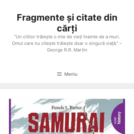
Sari
la
Fragmente și citate din
conținut
cărți
"Un cititor trăieşte o mie de vieţi înainte de a muri.
Omul care nu citeşte trăieşte doar o singură viaţă." –
George R.R. Martin
Meniu