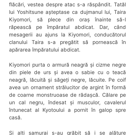
flăcări, vestea despre atac s-a răspândit. Tatăl
lui Yoshitsune așteptase ca dujmanul lui, Taira
Kiyomori, să plece din oraș înainte să-l
răpească pe împăratul abdicat. Dar, când
mesagerii au ajuns la Kiyomori, conducătorul
clanului Taira s-a pregătit să pornească în
apărarea împăratului abdicat.
Kiyomori purta o armură neagră și cizme negre
din piele de urs și avea o sabie cu o teacă
neagră, lăcuită și săgeți negre, lăcuite. Pe coif
avea un ornament strălucitor de argint în formă
de coarne monstruoase de rădașcă. Călare pe
un cal negru, îndesat și musculor, cavalerul
întunecat al Kyotoului a pornit în galop spre
casă.
Și alți samurai s-au grăbit să i se alăture