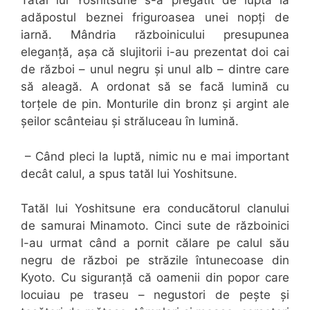
Tatăl lui Yoshitsune s-a pregătit de luptă la
adăpostul beznei friguroasea unei nopți de
iarnă. Mândria războinicului presupunea
eleganță, așa că slujitorii i-au prezentat doi cai
de război – unul negru și unul alb – dintre care
să aleagă. A ordonat să se facă lumină cu
torțele de pin. Monturile din bronz și argint ale
șeilor scânteiau și străluceau în lumină.
– Când pleci la luptă, nimic nu e mai important
decât calul, a spus tatăl lui Yoshitsune.
Tatăl lui Yoshitsune era conducătorul clanului
de samurai Minamoto. Cinci sute de războinici
l-au urmat când a pornit călare pe calul său
negru de război pe străzile întunecoase din
Kyoto. Cu siguranță că oamenii din popor care
locuiau pe traseu – negustori de pește și