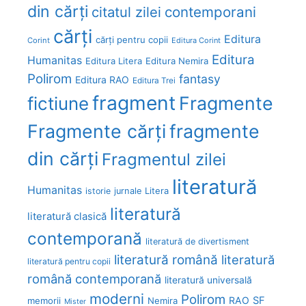
din cărți
citatul zilei
contemporani
cărți
Editura
cărți pentru copii
Corint
Editura Corint
Editura
Humanitas
Editura Litera
Editura Nemira
Polirom
fantasy
Editura RAO
Editura Trei
fragment
Fragmente
fictiune
Fragmente cărți
fragmente
din cărți
Fragmentul zilei
literatură
Humanitas
Litera
istorie
jurnale
literatură
literatură clasică
contemporană
literatură de divertisment
literatură română
literatură
literatură pentru copii
română contemporană
literatură universală
moderni
Polirom
RAO
SF
memorii
Nemira
Mister