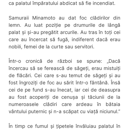
ca palatul împăratului abdicat să fie incendiat.
Samuraii Minamoto au dat foc clădirilor din
lemn. Au luat poziție pe drumurile de lângă
palat și și-au pregătit arcurile. Au tras în toți cei
care au încercat să fugă, indiferent dacă erau
nobili, femei de la curte sau servitori.
Într-o cronică de război se spune: „Dacă
încercau să se ferească de săgeți, erau mistuiți
de flăcări. Cei care s-au temut de săgeți și au
fost îngroziți de foc au sărit într-o fântână. Însă
cei de pe fund s-au înecat, iar cei de deasupra
au fost acoperiți de cenușa și tăciunii de la
numeroasele clădiri care ardeau în bătaia
vântului puternic și n-a scăpat cu viață niciunul.”
În timp ce fumul și țipetele învăluiau palatul în