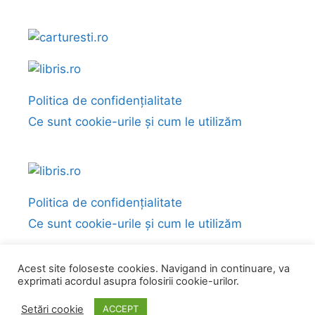
Politica de confidențialitate
Ce sunt cookie-urile și cum le utilizăm
Politica de confidențialitate
Ce sunt cookie-urile și cum le utilizăm
Acest site foloseste cookies. Navigand in continuare, va
exprimati acordul asupra folosirii cookie-urilor.
© 2026 Fragmente și citate din cărți
• Construit cu
GeneratePress
Setări cookie
ACCEPT