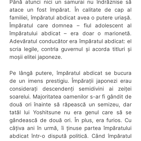
Până atunci nici un samurai nu îndrăznise să
atace un fost împărat. În calitate de cap al
familiei, împăratul abdicat avea o putere uriașă.
Împăratul care domnea – fiul adolescent al
împăratului abdicat – era doar o marionetă.
Adevăratul conducător era împăratul abdicat: el
scria legile, contrla guvernul și acorda titluri și
moșii elitei japoneze.
Pe lângă putere, împăratul abdicat se bucura
de un imens prestigiu. Împărații japonezi erau
considerați descendenți semidivini ai zeiței
soarelui. Majoritatea oamenilor s-ar fi gândit de
două ori înainte să răpească un semizeu, dar
tatăl lui Yoshitsune nu era genul care să se
gândească de două ori. În plus, era furios. Cu
câțiva ani în urmă, îi ținuse partea împăratului
abdicat într-o dispută politică. Când împăratul