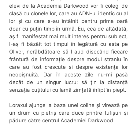
elevi de la Academia Darkwood vor fi colegi de
clasă cu clonele lor, care au ADN-ul identic cu al
lor și cu care s-au întâlnit pentru prima oară
doar cu puțin timp în urmă. Eu, cea de altădată,
aș fi manifestat mai mult interes pentru subiect,
l-aș fi bâzâit tot timpul în legătură cu asta pe
Oliver, nerăbdătoare să-l aud disecând fiecare
frântură de informație despre modul straniu în
care au fost crescute și despre existența lor
neobișnuită. Dar în aceste zile nu-mi pasă
decât de un singur lucru: să țin la distanță
senzația cuțitului cu lamă zimțată înfipt în piept.
Loraxul ajunge la baza unei coline și virează pe
un drum cu pietriș care duce printre tufișuri și
pădure către centrul Academiei Darkwood.