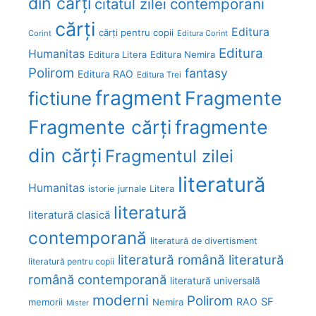
din cărți
citatul zilei
contemporani
cărți
Editura
cărți pentru copii
Corint
Editura Corint
Editura
Humanitas
Editura Litera
Editura Nemira
Polirom
fantasy
Editura RAO
Editura Trei
fragment
Fragmente
fictiune
Fragmente cărți
fragmente
din cărți
Fragmentul zilei
literatură
Humanitas
Litera
istorie
jurnale
literatură
literatură clasică
contemporană
literatură de divertisment
literatură română
literatură
literatură pentru copii
română contemporană
literatură universală
moderni
Polirom
RAO
SF
memorii
Nemira
Mister