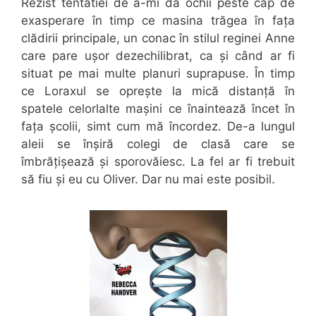
Rezist tentatiei de a-mi da ochii peste cap de
exasperare în timp ce masina trăgea în fața
clădirii principale, un conac în stilul reginei Anne
care pare ușor dezechilibrat, ca și când ar fi
situat pe mai multe planuri suprapuse. În timp
ce Loraxul se oprește la mică distanță în
spatele celorlalte mașini ce înaintează încet în
fața școlii, simt cum mă încordez. De-a lungul
aleii se înșiră colegi de clasă care se
îmbrățișează și sporovăiesc. La fel ar fi trebuit
să fiu și eu cu Oliver. Dar nu mai este posibil.