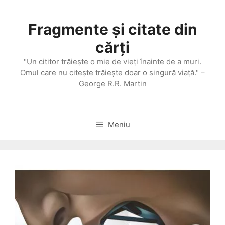
Sari
la
Fragmente și citate din
conținut
cărți
"Un cititor trăieşte o mie de vieţi înainte de a muri.
Omul care nu citeşte trăieşte doar o singură viaţă." –
George R.R. Martin
Meniu