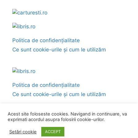
Politica de confidențialitate
Ce sunt cookie-urile și cum le utilizăm
Politica de confidențialitate
Ce sunt cookie-urile și cum le utilizăm
Acest site foloseste cookies. Navigand in continuare, va
exprimati acordul asupra folosirii cookie-urilor.
© 2026 Fragmente și citate din cărți
• Construit cu
GeneratePress
Setări cookie
ACCEPT