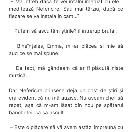
– Mă întreb dacă te vei întâlni imediat cu ele…
meditează Nefericire. Sau mai târziu, după ce
fiecare se va instala în cam…?
– Putem să ascultăm știrile? îl întrerup brutal.
– Bineînțeles, Emma, mi-ar plăcea și mie să
aud ce se mai spune.
– De fapt, mă gândeam că ar fi plăcută niște
muzică…
Dar Nefericire prinsese deja un post de știri și
era evident că nu mă auzise. Nu aveam chef să
repet, așa că m-am lăsat din nou pe spătarul
banchetei, ca să ascult.
– Este o plăcere să vă avem astăzi împreună cu