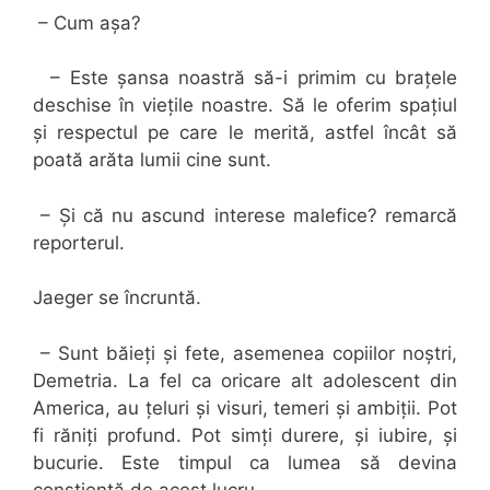
– Cum așa?
– Este șansa noastră să-i primim cu brațele
deschise în viețile noastre. Să le oferim spațiul
și respectul pe care le merită, astfel încât să
poată arăta lumii cine sunt.
– Și că nu ascund interese malefice? remarcă
reporterul.
Jaeger se încruntă.
– Sunt băieți și fete, asemenea copiilor noștri,
Demetria. La fel ca oricare alt adolescent din
America, au țeluri și visuri, temeri și ambiții. Pot
fi răniți profund. Pot simți durere, și iubire, și
bucurie. Este timpul ca lumea să devina
conștientă de acest lucru.