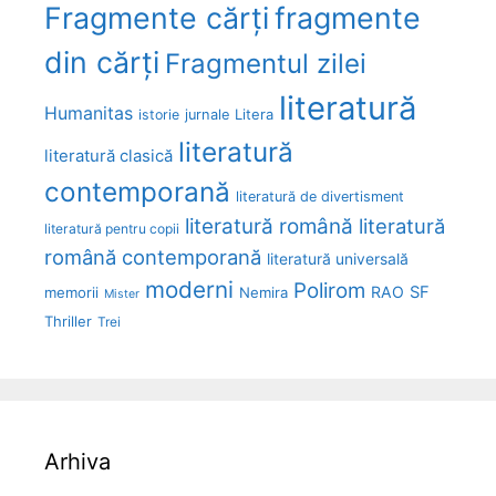
Fragmente cărți
fragmente
din cărți
Fragmentul zilei
literatură
Humanitas
Litera
istorie
jurnale
literatură
literatură clasică
contemporană
literatură de divertisment
literatură română
literatură
literatură pentru copii
română contemporană
literatură universală
moderni
Polirom
RAO
SF
memorii
Nemira
Mister
Thriller
Trei
Arhiva