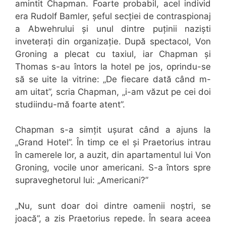
amintit Chapman. Foarte probabil, acel individ
era Rudolf Bamler, șeful secției de contraspionaj
a Abwehrului și unul dintre puținii naziști
inveterați din organizație. După spectacol, Von
Groning a plecat cu taxiul, iar Chapman și
Thomas s-au întors la hotel pe jos, oprindu-se
să se uite la vitrine: „De fiecare dată când m-
am uitat”, scria Chapman, „i-am văzut pe cei doi
studiindu-mă foarte atent”.
Chapman s-a simțit ușurat când a ajuns la
„Grand Hotel”. În timp ce el și Praetorius intrau
în camerele lor, a auzit, din apartamentul lui Von
Groning, vocile unor americani. S-a întors spre
supraveghetorul lui: „Americani?”
„Nu, sunt doar doi dintre oamenii noștri, se
joacă”, a zis Praetorius repede. În seara aceea