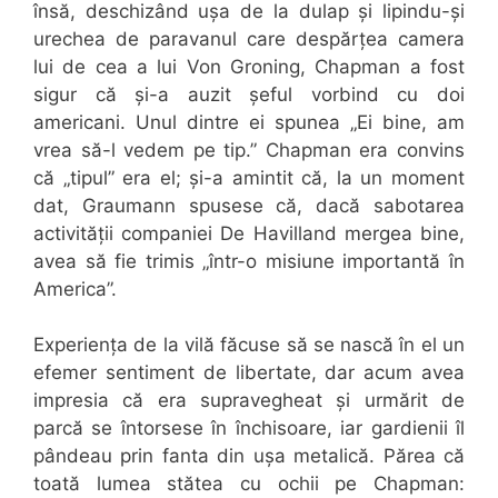
însă, deschizând ușa de la dulap și lipindu-și
urechea de paravanul care despărțea camera
lui de cea a lui Von Groning, Chapman a fost
sigur că și-a auzit șeful vorbind cu doi
americani. Unul dintre ei spunea „Ei bine, am
vrea să-l vedem pe tip.” Chapman era convins
că „tipul” era el; și-a amintit că, la un moment
dat, Graumann spusese că, dacă sabotarea
activității companiei De Havilland mergea bine,
avea să fie trimis „într-o misiune importantă în
America”.
Experiența de la vilă făcuse să se nască în el un
efemer sentiment de libertate, dar acum avea
impresia că era supravegheat și urmărit de
parcă se întorsese în închisoare, iar gardienii îl
pândeau prin fanta din ușa metalică. Părea că
toată lumea stătea cu ochii pe Chapman: