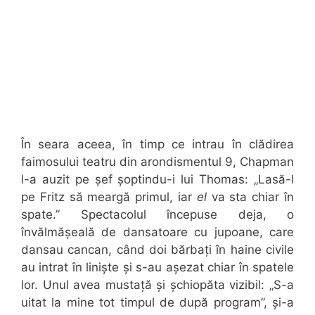
În seara aceea, în timp ce intrau în clădirea
faimosului teatru din arondismentul 9, Chapman
l-a auzit pe șef șoptindu-i lui Thomas: „Lasă-l
pe Fritz să meargă primul, iar
el
va sta chiar în
spate.” Spectacolul începuse deja, o
învălmășeală de dansatoare cu jupoane, care
dansau cancan, când doi bărbați în haine civile
au intrat în liniște și s-au așezat chiar în spatele
lor. Unul avea mustață și șchiopăta vizibil: „S-a
uitat la mine tot timpul de după program”, și-a