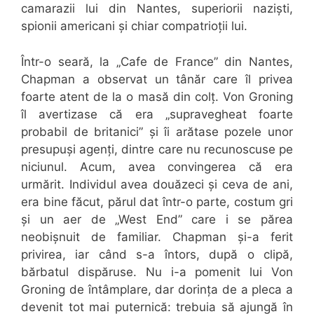
camarazii lui din Nantes, superiorii naziști,
spionii americani și chiar compatrioții lui.
Într-o seară, la „Cafe de France” din Nantes,
Chapman a observat un tânăr care îl privea
foarte atent de la o masă din colț. Von Groning
îl avertizase că era „supravegheat foarte
probabil de britanici” și îi arătase pozele unor
presupuși agenți, dintre care nu recunoscuse pe
niciunul. Acum, avea convingerea că era
urmărit. Individul avea douăzeci și ceva de ani,
era bine făcut, părul dat într-o parte, costum gri
și un aer de „West End” care i se părea
neobișnuit de familiar. Chapman și-a ferit
privirea, iar când s-a întors, după o clipă,
bărbatul dispăruse. Nu i-a pomenit lui Von
Groning de întâmplare, dar dorința de a pleca a
devenit tot mai puternică: trebuia să ajungă în