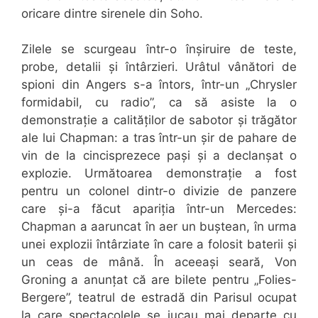
oricare dintre sirenele din Soho.
Zilele se scurgeau într-o înșiruire de teste,
probe, detalii și întârzieri. Urâtul vânători de
spioni din Angers s-a întors, într-un „Chrysler
formidabil, cu radio”, ca să asiste la o
demonstrație a calităților de sabotor și trăgător
ale lui Chapman: a tras într-un șir de pahare de
vin de la cincisprezece pași și a declanșat o
explozie. Următoarea demonstrație a fost
pentru un colonel dintr-o divizie de panzere
care și-a făcut apariția într-un Mercedes:
Chapman a aaruncat în aer un buștean, în urma
unei explozii întârziate în care a folosit baterii și
un ceas de mână. În aceeași seară, Von
Groning a anunțat că are bilete pentru „Folies-
Bergere”, teatrul de estradă din Parisul ocupat
la care spectacolele se jucau mai departe cu