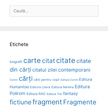
Caută
după:
Etichete
carte
citate
citat
citate
biografii
din cărți
citatul zilei
contemporani
cărți
Editura
cărți pentru copii
Corint
Editura Corint
Editura
Humanitas
Editura Litera
Editura Nemira
Polirom
fantasy
Editura RAO
Editura Trei
fragment
Fragmente
fictiune