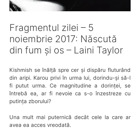
Fragmentul zilei – 5
noiembrie 2017: Născută
din fum și os – Laini Taylor
Kishmish se înălță spre cer și dispăru fluturând
din aripi. Karou privi în urma lui, dorindu-și să-l
fi putut urma. Ce magnitudine a dorinței, se
întrebă ea, ar fi nevoie ca s-o înzestreze cu
putința zborului?
Una mult mai puternică decât cele la care ar
avea ea acces vreodată.