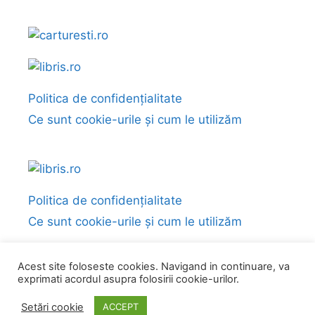
Politica de confidențialitate
Ce sunt cookie-urile și cum le utilizăm
Politica de confidențialitate
Ce sunt cookie-urile și cum le utilizăm
Acest site foloseste cookies. Navigand in continuare, va
exprimati acordul asupra folosirii cookie-urilor.
© 2026 Fragmente și citate din cărți
• Construit cu
GeneratePress
Setări cookie
ACCEPT