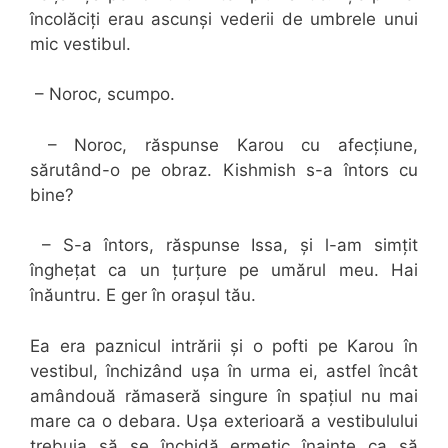
încolăciți erau ascunși vederii de umbrele unui
mic vestibul.
– Noroc, scumpo.
– Noroc, răspunse Karou cu afecțiune,
sărutând-o pe obraz. Kishmish s-a întors cu
bine?
– S-a întors, răspunse Issa, și l-am simțit
înghețat ca un țurțure pe umărul meu. Hai
înăuntru. E ger în orașul tău.
Ea era paznicul intrării și o pofti pe Karou în
vestibul, închizând ușa în urma ei, astfel încât
amândouă rămaseră singure în spațiul nu mai
mare ca o debara. Ușa exterioară a vestibulului
trebuia să se închidă ermetic înainte ca să