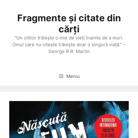
Sari
la
Fragmente și citate din
conținut
cărți
"Un cititor trăieşte o mie de vieţi înainte de a muri.
Omul care nu citeşte trăieşte doar o singură viaţă." –
George R.R. Martin
Meniu