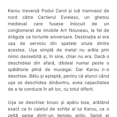
Karou traversă Podul Carol și luă tramvaiul de
nord către Cartierul Evreiesc, un ghetou
medieval care fusese înlocuit de un
conglomerat de imobile Art Nouveau, la fel de
drăguțe ca torturile aniversare. Destinația ei era
ușa de serviciu din spatele unuia dintre
acestea. Ușa simplă de metal nu arăta prin
nimic deosebită și, în sine, chiar nu era. Dacă o
deschideai din afară, dădeai numai peste o
spălătorie plină de mucegai. Dar Karou n-o
deschise. Bătu și așteptă, pentru că atunci când
ușa se deschidea dinăuntru, avea capacitatea
de a te conduce în alt loc, cu totul diferit.
Ușa se deschise brusc și apăru Issa, arătând
exact ca în caietul de schițe al lui Karou, ca o
zeiță șarpe dintr-un templu antic. Șerpii ei