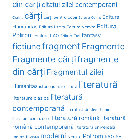
din cărți
citatul zilei
contemporani
cărți
Editura
cărți pentru copii
Corint
Editura Corint
Editura
Humanitas
Editura Litera
Editura Nemira
Polirom
fantasy
Editura RAO
Editura Trei
fragment
Fragmente
fictiune
Fragmente cărți
fragmente
din cărți
Fragmentul zilei
literatură
Humanitas
Litera
istorie
jurnale
literatură
literatură clasică
contemporană
literatură de divertisment
literatură română
literatură
literatură pentru copii
română contemporană
literatură universală
moderni
Polirom
RAO
SF
memorii
Nemira
Mister