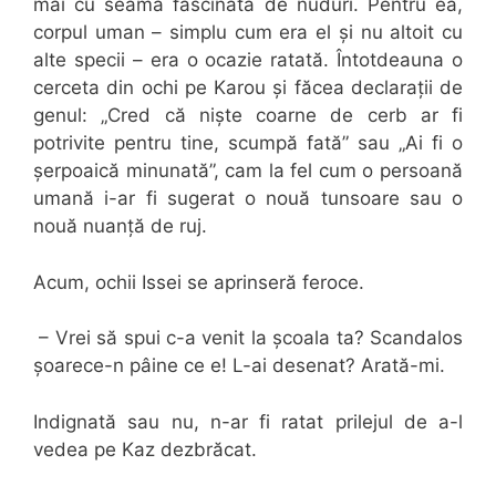
mai cu seamă fascinată de nuduri. Pentru ea,
corpul uman – simplu cum era el și nu altoit cu
alte specii – era o ocazie ratată. Întotdeauna o
cerceta din ochi pe Karou și făcea declarații de
genul: „Cred că niște coarne de cerb ar fi
potrivite pentru tine, scumpă fată” sau „Ai fi o
șerpoaică minunată”, cam la fel cum o persoană
umană i-ar fi sugerat o nouă tunsoare sau o
nouă nuanță de ruj.
Acum, ochii Issei se aprinseră feroce.
– Vrei să spui c-a venit la școala ta? Scandalos
șoarece-n pâine ce e! L-ai desenat? Arată-mi.
Indignată sau nu, n-ar fi ratat prilejul de a-l
vedea pe Kaz dezbrăcat.