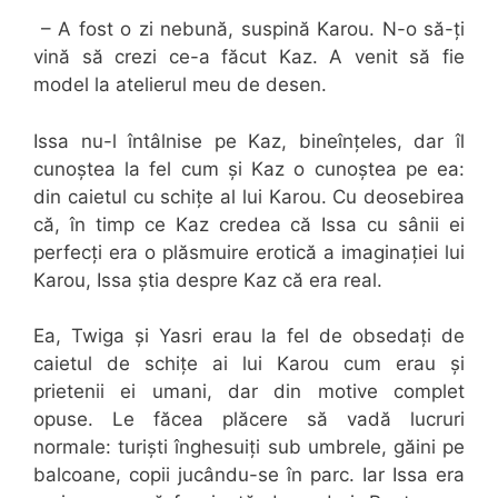
– A fost o zi nebună, suspină Karou. N-o să-ți
vină să crezi ce-a făcut Kaz. A venit să fie
model la atelierul meu de desen.
Issa nu-l întâlnise pe Kaz, bineînțeles, dar îl
cunoștea la fel cum și Kaz o cunoștea pe ea:
din caietul cu schițe al lui Karou. Cu deosebirea
că, în timp ce Kaz credea că Issa cu sânii ei
perfecți era o plăsmuire erotică a imaginației lui
Karou, Issa știa despre Kaz că era real.
Ea, Twiga și Yasri erau la fel de obsedați de
caietul de schițe ai lui Karou cum erau și
prietenii ei umani, dar din motive complet
opuse. Le făcea plăcere să vadă lucruri
normale: turiști înghesuiți sub umbrele, găini pe
balcoane, copii jucându-se în parc. Iar Issa era