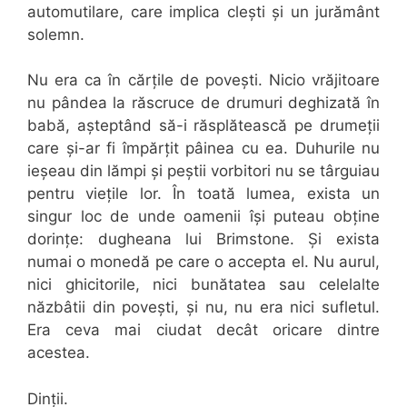
automutilare, care implica clești și un jurământ
solemn.
Nu era ca în cărțile de povești. Nicio vrăjitoare
nu pândea la răscruce de drumuri deghizată în
babă, așteptând să-i răsplătească pe drumeții
care și-ar fi împărțit pâinea cu ea. Duhurile nu
ieșeau din lămpi și peștii vorbitori nu se târguiau
pentru viețile lor. În toată lumea, exista un
singur loc de unde oamenii își puteau obține
dorințe: dugheana lui Brimstone. Și exista
numai o monedă pe care o accepta el. Nu aurul,
nici ghicitorile, nici bunătatea sau celelalte
năzbâtii din povești, și nu, nu era nici sufletul.
Era ceva mai ciudat decât oricare dintre
acestea.
Dinții.