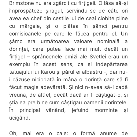
Brimstone nu era zgârcit cu firțigeii. O lăsa să-și
împrospăteze șiragul, servindu-se de câte ori
avea ea chef din ceștile lui de ceai ciobite pline
cu mărgele, și o plătea în șâmci pentru
comisioanele pe care le făcea pentru el. Un
șâmc era următoarea valoare nominală a
dorinței, care putea face mai mult decât un
firțigel – sprâncenele omizi ale Svetlei erau un
exemplu în acest sens, ca și îndepărtarea
tatuajului lui Karou și părul ei albastru -, dar nu-
i căzuse niciodată în mână o dorință care să fi
făcut magie adevărată. Și nici n-avea să-i cadă
vreuna, de altfel, decât dacă ar fi câștigat-o, și
știa ea pre bine cum câștigau oamenii dorințele.
În principal vânând, jefuind morminte și
ucigând.
Oh, mai era o cale: o formă anume de