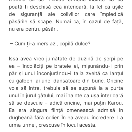
poată fi deschisă cea interioară, la fel ca ușile
de siguranță ale coliviilor care împiedică
păsările să scape. Numai că, în cazul de față,
nu era pentru păsări.
– Cum ți-a mers azi, copilă dulce?
Issa avea vreo jumătate de duzină de șerpi pe
ea – încolăciți pe brațele ei, mișunându-i prin
păr și unul înconjurându-i talia zveltă ca lanțul
cu galbeni ai unei dansatoare din buric. Oricine
voia să intre, trebuia să se supună la a purta
unul în jurul gâtului, mai înainte ca ușa interioară
să se descuie – adică oricine, mai puțin Karou.
Ea era singura ființă omenească admisă în
dugheană fără colier. În ea aveau încredere. La
urma urmei, crescuse în locul acesta.