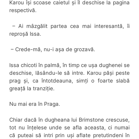
Karou își scoase caietul și îl deschise la pagina
respectivă.
– Ai mâzgălit partea cea mai interesantă, îi
reproșă Issa.
– Crede-mă, nu-i așa de grozavă.
Issa chicoti în palmă, în timp ce ușa dughenei se
deschise, lăsându-le să intre. Karou păși peste
prag și, ca întotdeauna, simți o foarte slabă
greață la tranziție.
Nu mai era în Praga.
Chiar dacă în dugheana lui Brimstone crescuse,
tot nu înțelese unde se afla aceasta, ci numai
că puteai să intri prin uși aflate pretutindeni în