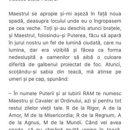
Maestrul se apropie și-mi așeză în față noua
spadă, deasupra locului unde eu o îngropasem
pe cea veche. Toți și-au deschis atunci brațele,
și Maestrul, folosindu-și Puterea, făcu să apară
în jurul nostru un fel de lumină ciudată, care nu
lumina, dar era vizibilă și făcea ca forma
nedeslușită a oamenilor să aibă o culoare
diferită de galbenul proiectat de foc. Atunci,
scoțându-și sabia din teacă, mă atinse pe
umeri și pe cap, spunând:
– În numele Puterii și al Iubirii RAM te numesc
Maestru și Cavaler al Ordinului, azi și pentru tot
restul zilelor vieții tale. R de la Rigor, A de la
Amor, M de la Misericordia; R de la Regnum, A
de la Agnus, M de la Mundi. Când vei avea
spada, să nu rămână multă vreme în teacă,