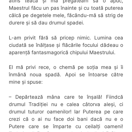
atins teaca și mă pregăteam să o apuc,
Maestrul făcu un pas înainte și cu toată puterea
călcă pe degetele mele, făcându-mă să strig de
durere și să dau drumul spadei.
L-am privit fără să pricep nimic. Lumina cea
ciudată se înălțase și flăcările focului dădeau o
aparență fantasmagorică chipului Maestrului.
El mă privi rece, o chemă pe soția mea și îi
înmână noua spadă. Apoi se întoarse către
mine și spuse:
– Depărtează mâna care te înșală! Fiindcă
drumul Tradiției nu e calea câtorva aleși, ci
drumul tuturor oamenilor! Iar Puterea pe care
crezi că o ai nu face doi bani dacă nu e o
Putere care se împarte cu ceilalți oameni!