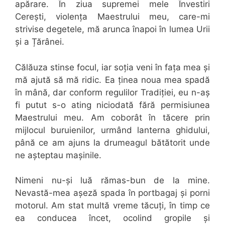
apărare. În ziua supremei mele Învestiri
Cerești, violența Maestrului meu, care-mi
strivise degetele, mă arunca înapoi în lumea Urii
și a Țărânei.
Călăuza stinse focul, iar soția veni în fața mea și
mă ajută să mă ridic. Ea ținea noua mea spadă
în mână, dar conform regulilor Tradiției, eu n-aș
fi putut s-o ating niciodată fără permisiunea
Maestrului meu. Am coborât în tăcere prin
mijlocul buruienilor, urmând lanterna ghidului,
până ce am ajuns la drumeagul bătătorit unde
ne așteptau mașinile.
Nimeni nu-și luă rămas-bun de la mine.
Nevastă-mea așeză spada în portbagaj și porni
motorul. Am stat multă vreme tăcuți, în timp ce
ea conducea încet, ocolind gropile și