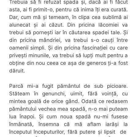
Trebuia să fi refuzat spada și, dacă ai fi făcut
asta, ai fi primit-o, pentru că inima îți era curată.
Dar, cum mă și temeam, în clipa cea sublimă ai
alunecat și ai căzut. Din pricina lăcomiei va
trebui să pornești iar în căutarea spadei tale. Și
din pricina mândriei, va trebui s-o cauți între
oamenii simpli. Și din pricina fascinației cu care
privești minunile, va trebui să lupți mult pentru a
obține din nou ceea ce așa de generos ți-a fost
dăruit.
Parcă mi-a fugit pământul de sub picioare.
Stăteam în genunchi, uimit, fără voință, cu
mintea goală de orice gând. Odată ce redasem
pământului vechea mea spadă, n-o mai puteam
lua înapoi. Și cum noua spadă nu-mi fusese
înmânată, însemna că mă aflam iarăși la
începutul începuturilor, fără putere și lipsit de