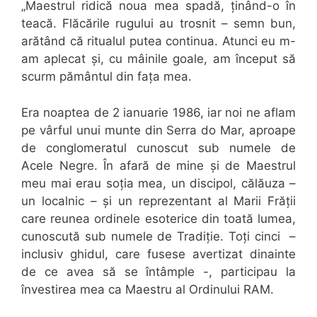
„Maestrul ridică noua mea spadă, ținând-o în
teacă. Flăcările rugului au trosnit – semn bun,
arătând că ritualul putea continua. Atunci eu m-
am aplecat și, cu mâinile goale, am început să
scurm pământul din fața mea.
Era noaptea de 2 ianuarie 1986, iar noi ne aflam
pe vârful unui munte din Serra do Mar, aproape
de conglomeratul cunoscut sub numele de
Acele Negre. În afară de mine și de Maestrul
meu mai erau soția mea, un discipol, călăuza –
un localnic – și un reprezentant al Marii Frății
care reunea ordinele esoterice din toată lumea,
cunoscută sub numele de Tradiție. Toți cinci –
inclusiv ghidul, care fusese avertizat dinainte
de ce avea să se întâmple -, participau la
învestirea mea ca Maestru al Ordinului RAM.