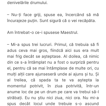
denivelările drumului.
– Nu-ți face griji, spuse ea, încercând să mă
încurajeze puțin. Sunt sigură că o vei recăpăta.
Am întrebat-o ce-i spusese Maestrul.
– Mi-a spus trei lucruri. Primul, că trebuia să fi
adus ceva mai gros, fiindcă aici sus era mult
mai frig decât se așteptase. Al doilea, că nimic
din ce s-a întâmplat nu a fost o surpriză pentru
el, pentru că se mai întâmplase de multe ori, cu
mulți alții care ajunseseră unde ai ajuns și tu. Și
al treilea, că spada ta te va aștepta la
momentul potrivit, în ziua potrivită, într-un
anume loc de pe un drum pe care va trebui să-l
străbați. Eu nu știu nici ziua, nici ora. Nu mi-a
spus decât locul unde trebuie s-o ascund