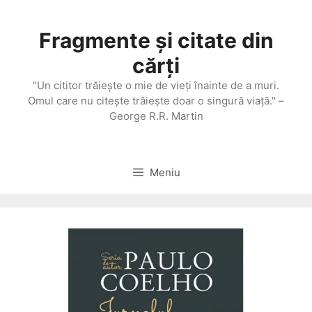
Sari
la
Fragmente și citate din
conținut
cărți
"Un cititor trăieşte o mie de vieţi înainte de a muri.
Omul care nu citeşte trăieşte doar o singură viaţă." –
George R.R. Martin
Meniu