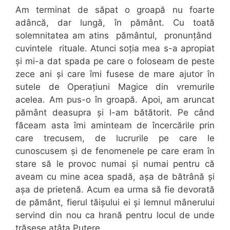
Am terminat de săpat o groapă nu foarte
adâncă, dar lungă, în pământ. Cu toată
solemnitatea am atins pământul, pronunțând
cuvintele rituale. Atunci soția mea s-a apropiat
și mi-a dat spada pe care o foloseam de peste
zece ani și care îmi fusese de mare ajutor în
sutele de Operațiuni Magice din vremurile
acelea. Am pus-o în groapă. Apoi, am aruncat
pământ deasupra și l-am bătătorit. Pe când
făceam asta îmi aminteam de încercările prin
care trecusem, de lucrurile pe care le
cunoscusem și de fenomenele pe care eram în
stare să le provoc numai și numai pentru că
aveam cu mine acea spadă, așa de bătrână și
așa de prietenă. Acum ea urma să fie devorată
de pământ, fierul tăișului ei și lemnul mânerului
servind din nou ca hrană pentru locul de unde
trăsese atâta Putere.