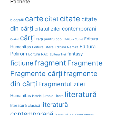
Etichete
carte
citate
citat
citate
biografii
din cărți
citatul zilei
contemporani
cărți
Editura
cărți pentru copii
Corint
Editura Corint
Editura
Humanitas
Editura Litera
Editura Nemira
Polirom
fantasy
Editura RAO
Editura Trei
fragment
Fragmente
fictiune
Fragmente cărți
fragmente
din cărți
Fragmentul zilei
literatură
Humanitas
Litera
istorie
jurnale
literatură
literatură clasică
contemporană
literatură de divertisment