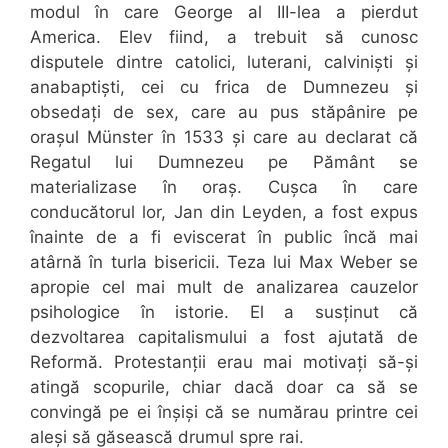
modul în care George al III-lea a pierdut
America. Elev fiind, a trebuit să cunosc
disputele dintre catolici, luterani, calviniști și
anabaptiști, cei cu frica de Dumnezeu și
obsedați de sex, care au pus stăpânire pe
orașul Münster în 1533 și care au declarat că
Regatul lui Dumnezeu pe Pământ se
materializase în oraș. Cușca în care
conducătorul lor, Jan din Leyden, a fost expus
înainte de a fi eviscerat în public încă mai
atârnă în turla bisericii. Teza lui Max Weber se
apropie cel mai mult de analizarea cauzelor
psihologice în istorie. El a susținut că
dezvoltarea capitalismului a fost ajutată de
Reformă. Protestanții erau mai motivați să-și
atingă scopurile, chiar dacă doar ca să se
convingă pe ei înșiși că se numărau printre cei
aleși să găsească drumul spre rai.