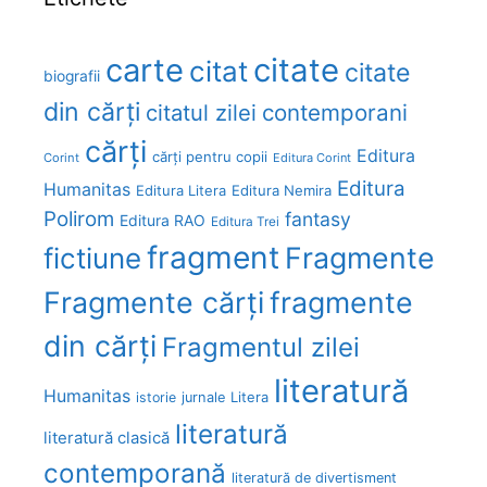
carte
citate
citat
citate
biografii
din cărți
citatul zilei
contemporani
cărți
Editura
cărți pentru copii
Corint
Editura Corint
Editura
Humanitas
Editura Litera
Editura Nemira
Polirom
fantasy
Editura RAO
Editura Trei
fragment
Fragmente
fictiune
Fragmente cărți
fragmente
din cărți
Fragmentul zilei
literatură
Humanitas
Litera
istorie
jurnale
literatură
literatură clasică
contemporană
literatură de divertisment