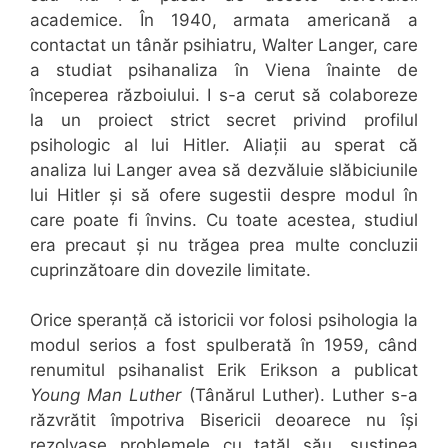
academice. În 1940, armata americană a
contactat un tânăr psihiatru, Walter Langer, care
a studiat psihanaliza în Viena înainte de
începerea războiului. I s-a cerut să colaboreze
la un proiect strict secret privind profilul
psihologic al lui Hitler. Aliații au sperat că
analiza lui Langer avea să dezvăluie slăbiciunile
lui Hitler și să ofere sugestii despre modul în
care poate fi învins. Cu toate acestea, studiul
era precaut și nu trăgea prea multe concluzii
cuprinzătoare din dovezile limitate.
Orice speranță că istoricii vor folosi psihologia la
modul serios a fost spulberată în 1959, când
renumitul psihanalist Erik Erikson a publicat
Young Man Luther
(Tânărul Luther). Luther s-a
răzvrătit împotriva Bisericii deoarece nu își
rezolvase problemele cu tatăl său, susținea