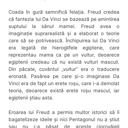
Coada în gură semnifică felația. Freud credea
că fantezia lui Da Vinci se bazează pe amintirea
suptului la sânul mamei. Freud avea o
imaginație suprarealistă și a elaborat o teorie
care să se potrivească. Închipuirea lui Da Vinci
era legată de hieroglifele egiptene, care
reprezentau mama ca pe un vultur, deoarece
egiptenii credeau că nu există vulturi masculi.
Din păcate, cuvântul „vultur” era o traducere
eronată. Pasărea pe care și-o imaginase Da
Vinci era de fapt un erete roșu, care i-a demolat
teoria, deoarece există erete roșu mascul, iar
egiptenii știau asta.
Eroarea lui Freud a permis multor istorici să îi
bagatelizeze ideile și nici Pentagonul nu a știut
sau nu i-a păsat de aceste ciorovăieli