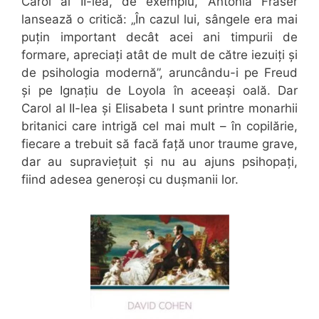
Carol al II-lea, de exemplu, Antonia Fraser
lansează o critică: „În cazul lui, sângele era mai
puțin important decât acei ani timpurii de
formare, apreciați atât de mult de către iezuiți și
de psihologia modernă”, aruncându-i pe Freud
și pe Ignațiu de Loyola în aceeași oală. Dar
Carol al II-lea și Elisabeta I sunt printre monarhii
britanici care intrigă cel mai mult – în copilărie,
fiecare a trebuit să facă față unor traume grave,
dar au supraviețuit și nu au ajuns psihopați,
fiind adesea generoși cu dușmanii lor.