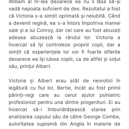
William al IV-lea deoarece ea nu îl lăsa să-și
vadă nepoata suficient de des. Rezultatul a fost
că Victoria s-a simțit oprimată și neiubită. Când
a devenit regină, ea s-a întors împotriva mamei
sale și a lui Conroy, dar cei care au fost abuzați
adesea abuzează la rândul lor. Victoria a
încercat să își controleze propriii copii, dar a
simțit că experiențele lor vor fi foarte diferite
deoarece ea își iubea copiii, ca de altfel și soțul
său, prințul Albert.
Victoria și Albert erau atât de nevrotici în
legătură cu fiul lor, Bertie, încât au fost primii
părinți-regi care au cerut ajutor psihiatric
profesionist pentru una dintre progenituri. Ei au
încercat să-i îmbunătățească starea prin
analizarea capului său de către George Combe,
autoritatea supremă din Anglia în materie de