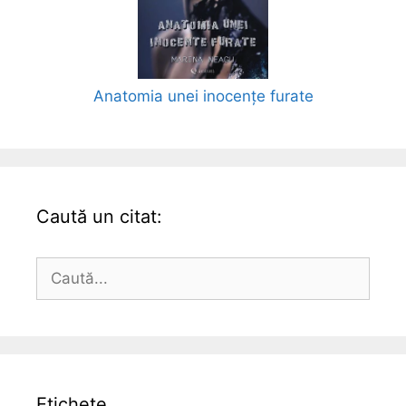
Anatomia unei inocențe furate
Caută un citat:
Caută
după:
Etichete