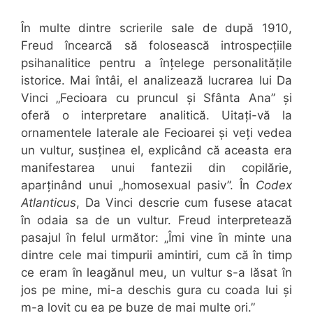
În multe dintre scrierile sale de după 1910,
Freud încearcă să folosească introspecțiile
psihanalitice pentru a înțelege personalitățile
istorice. Mai întâi, el analizează lucrarea lui Da
Vinci „Fecioara cu pruncul și Sfânta Ana” și
oferă o interpretare analitică. Uitați-vă la
ornamentele laterale ale Fecioarei și veți vedea
un vultur, susținea el, explicând că aceasta era
manifestarea unui fantezii din copilărie,
aparținând unui „homosexual pasiv”. În
Codex
Atlanticus
, Da Vinci descrie cum fusese atacat
în odaia sa de un vultur. Freud interpretează
pasajul în felul următor: „Îmi vine în minte una
dintre cele mai timpurii amintiri, cum că în timp
ce eram în leagănul meu, un vultur s-a lăsat în
jos pe mine, mi-a deschis gura cu coada lui și
m-a lovit cu ea pe buze de mai multe ori.”