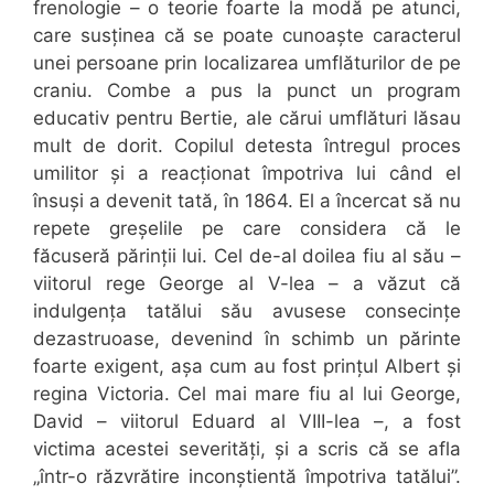
frenologie – o teorie foarte la modă pe atunci,
care susținea că se poate cunoaște caracterul
unei persoane prin localizarea umflăturilor de pe
craniu. Combe a pus la punct un program
educativ pentru Bertie, ale cărui umflături lăsau
mult de dorit. Copilul detesta întregul proces
umilitor și a reacționat împotriva lui când el
însuși a devenit tată, în 1864. El a încercat să nu
repete greșelile pe care considera că le
făcuseră părinții lui. Cel de-al doilea fiu al său –
viitorul rege George al V-lea – a văzut că
indulgența tatălui său avusese consecințe
dezastruoase, devenind în schimb un părinte
foarte exigent, așa cum au fost prințul Albert și
regina Victoria. Cel mai mare fiu al lui George,
David – viitorul Eduard al VIII-lea –, a fost
victima acestei severități, și a scris că se afla
„într-o răzvrătire inconștientă împotriva tatălui”.