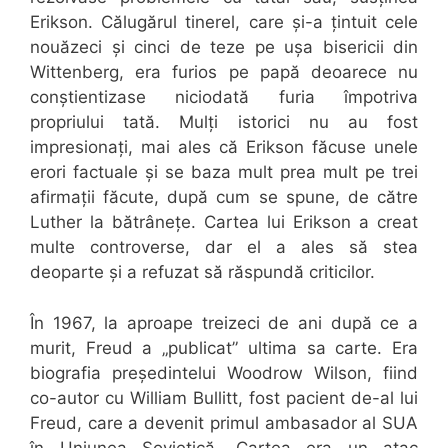
Erikson. Călugărul tinerel, care și-a țintuit cele
nouăzeci și cinci de teze pe ușa bisericii din
Wittenberg, era furios pe papă deoarece nu
conștientizase niciodată furia împotriva
propriului tată. Mulți istorici nu au fost
impresionați, mai ales că Erikson făcuse unele
erori factuale și se baza mult prea mult pe trei
afirmații făcute, după cum se spune, de către
Luther la bătrânețe. Cartea lui Erikson a creat
multe controverse, dar el a ales să stea
deoparte și a refuzat să răspundă criticilor.
În 1967, la aproape treizeci de ani după ce a
murit, Freud a „publicat” ultima sa carte. Era
biografia președintelui Woodrow Wilson, fiind
co-autor cu William Bullitt, fost pacient de-al lui
Freud, care a devenit primul ambasador al SUA
în Uniunea Sovietică. Cartea era un atac