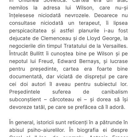
nemilos la adresa lui Wilson, care nu-și
înțelesese niciodată nevrozele. Deoarece nu
consultase niciodată un terapeut, îi lipsea
perspicacitatea și astfel planurile i-au fost
dejucate de Clemenceau și de Lloyd George, la
negocierile din timpul Tratatului de la Versailles.
Întrucât Bullitt îi cunoștea bine pe Wilson și pe
nepotul lui Freud, Edward Bernays, și lucrase
pentru președinte, cartea era foarte bine
documentată, dar viciată de disprețul pe care
cei doi autori îl aveau pentru subiectul lor.
Președintele suferea de canibalism
subconștient – cârcoteau ei – și dorea să își
devoreze tatăl, pe care se prefăcea că îl adoră.
În general, istoricii sunt reticenți în a pătrunde în
abisul psiho-aiurelilor. În biografia ei despre