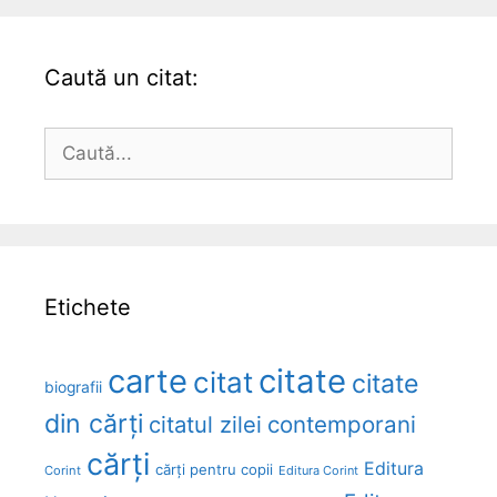
Caută un citat:
Caută
după:
Etichete
carte
citate
citat
citate
biografii
din cărți
citatul zilei
contemporani
cărți
Editura
cărți pentru copii
Corint
Editura Corint