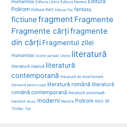
Editura
Humanitas
Editura Litera
Editura Nemira
Polirom
fantasy
Editura RAO
Editura Trei
fragment
Fragmente
fictiune
Fragmente cărți
fragmente
din cărți
Fragmentul zilei
literatură
Humanitas
Litera
istorie
jurnale
literatură
literatură clasică
contemporană
literatură de divertisment
literatură română
literatură
literatură pentru copii
română contemporană
literatură universală
moderni
Polirom
RAO
SF
memorii
Nemira
Mister
Thriller
Trei