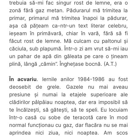
trebuia să-mi fac singur rost de lemne, era o
zonă fără gaz metan. Pădurarul mă trimitea la
primar, primarul mă trimitea înapoi la pădurar,
așa că pățeam ca-ntr-un text literar celebru,
ieșeam în primăvară, chiar în vară, fără să fi
făcut rost de lemne. Mă culcam cu paltonul și
căciula, sub plapumă. Într-o zi am vrut să-mi iau
un pahar de apă din găleata pe care o țineam
plină, lângă „cămin”. Înghețase bocnă. (A.T.)
În acvariu
. Iernile anilor 1984-1986 au fost
deosebit de grele. Gazele nu mai aveau
presiune și numai la etajele superioare ale
clădirilor pâlpâiau noaptea, dar era imposibil să
te încălzești, să gătești, să te speli. Eu locuiam
într-o casă cu sobe de teracotă care în mod
normal funcționau cu gaz, dar flacăra nu se mai
aprindea nici ziua, nici noaptea. Am scos