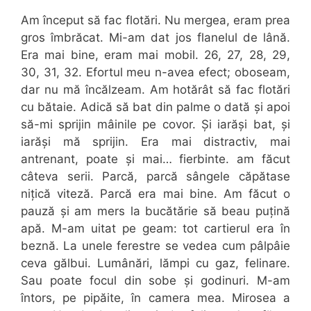
Am început să fac flotări. Nu mergea, eram prea
gros îmbrăcat. Mi-am dat jos flanelul de lână.
Era mai bine, eram mai mobil. 26, 27, 28, 29,
30, 31, 32. Efortul meu n-avea efect; oboseam,
dar nu mă încălzeam. Am hotărât să fac flotări
cu bătaie. Adică să bat din palme o dată și apoi
să-mi sprijin mâinile pe covor. Și iarăși bat, și
iarăși mă sprijin. Era mai distractiv, mai
antrenant, poate și mai… fierbinte. am făcut
câteva serii. Parcă, parcă sângele căpătase
nițică viteză. Parcă era mai bine. Am făcut o
pauză și am mers la bucătărie să beau puțină
apă. M-am uitat pe geam: tot cartierul era în
beznă. La unele ferestre se vedea cum pâlpâie
ceva gălbui. Lumânări, lămpi cu gaz, felinare.
Sau poate focul din sobe și godinuri. M-am
întors, pe pipăite, în camera mea. Mirosea a