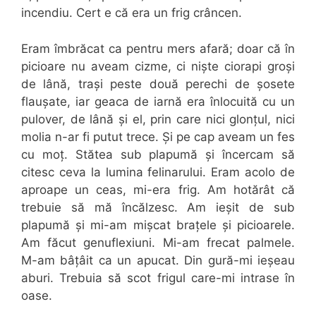
incendiu. Cert e că era un frig crâncen.
Eram îmbrăcat ca pentru mers afară; doar că în
picioare nu aveam cizme, ci niște ciorapi groși
de lână, trași peste două perechi de șosete
flaușate, iar geaca de iarnă era înlocuită cu un
pulover, de lână și el, prin care nici glonțul, nici
molia n-ar fi putut trece. Și pe cap aveam un fes
cu moț. Stătea sub plapumă și încercam să
citesc ceva la lumina felinarului. Eram acolo de
aproape un ceas, mi-era frig. Am hotărât că
trebuie să mă încălzesc. Am ieșit de sub
plapumă și mi-am mișcat brațele și picioarele.
Am făcut genuflexiuni. Mi-am frecat palmele.
M-am bâțâit ca un apucat. Din gură-mi ieșeau
aburi. Trebuia să scot frigul care-mi intrase în
oase.