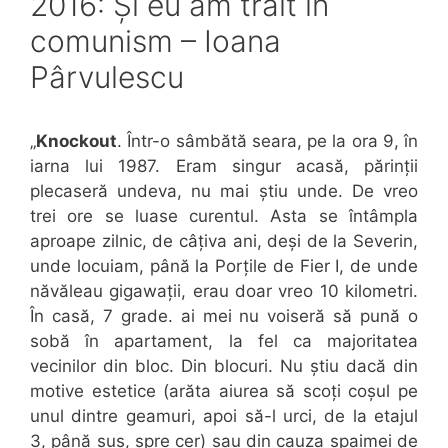
2016: Și eu am trăit în
comunism – Ioana
Pârvulescu
„
Knockout
. Într-o sâmbătă seara, pe la ora 9, în
iarna lui 1987. Eram singur acasă, părinții
plecaseră undeva, nu mai știu unde. De vreo
trei ore se luase curentul. Asta se întâmpla
aproape zilnic, de câțiva ani, deși de la Severin,
unde locuiam, până la Porțile de Fier I, de unde
năvăleau gigawații, erau doar vreo 10 kilometri.
În casă, 7 grade. ai mei nu voiseră să pună o
sobă în apartament, la fel ca majoritatea
vecinilor din bloc. Din blocuri. Nu știu dacă din
motive estetice (arăta aiurea să scoți coșul pe
unul dintre geamuri, apoi să-l urci, de la etajul
3, până sus, spre cer) sau din cauza spaimei de