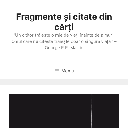
Sari
la
Fragmente și citate din
conținut
cărți
"Un cititor trăieşte o mie de vieţi înainte de a muri.
Omul care nu citeşte trăieşte doar o singură viaţă." –
George R.R. Martin
Meniu