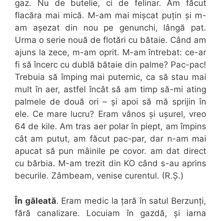
gaz. Nu de butelie, ci de felinar. Am făcut
flacăra mai mică. M-am mai mișcat puțin și m-
am așezat din nou pe genunchi, lângă pat.
Urma o serie nouă de flotări cu bătaie. Când am
ajuns la zece, m-am oprit. M-am întrebat: ce-ar
fi să încerc cu dublă bătaie din palme? Pac-pac!
Trebuia să împing mai puternic, ca să stau mai
mult în aer, astfel încât să am timp să-mi ating
palmele de două ori – și apoi să mă sprijin în
ele. Ce mare lucru? Eram vânos și ușurel, vreo
64 de kile. Am tras aer polar în piept, am împins
cât am putut, am făcut pac-par, dar n-am mai
apucat să pun mâinile pe covor. am dat direct
cu bărbia. M-am trezit din KO când s-au aprins
becurile. Zâmbeam, venise curentul. (R.Ș.)
În găleată
. Eram medic la țară în satul Berzunți,
fără canalizare. Locuiam în gazdă, și iarna