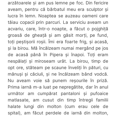
arzătoarele și am pus lemne pe foc. Din fericire
aveam, pentru că bărbatul meu era sculptor și
lucra în lemn. Noaptea se auzeau oameni care
tăiau copacii prin parcuri. La serviciu aveam un
acvariu, care, într-o noapte, a făcut o pojghiță
groasă de gheață și am găsit morți, pe fund,
toți peștișorii roșii. Îmi era foarte frig, și acasă,
și la birou. Mă încălzeam numai mergând pe jos
de acasă până în Pipera și înapoi. Toți eram
nespălați și miroseam urât. La birou, timp de
opt ore, stăteam pe scaune înveliți în pături, cu
mănuși și căciuli, și ne încălzeam bând vodcă.
Nu aveam voie să punem reșourile în priză.
Prima iarnă m-a luat pe nepregătite, dar în anul
următor am cumpărat pantaloni și pufoaice
matlasate, am cusut din timp întregii familii
halate lungi din molton (cum erau cele de
spital), am făcut perdele de iarnă din molton,