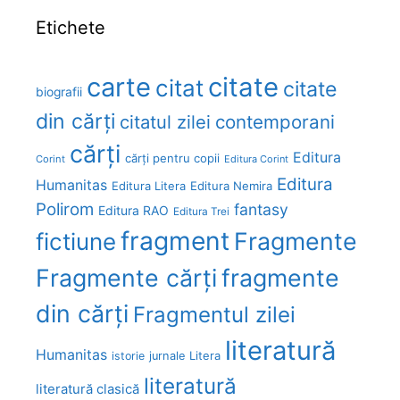
Etichete
carte
citate
citat
citate
biografii
din cărți
citatul zilei
contemporani
cărți
Editura
cărți pentru copii
Corint
Editura Corint
Editura
Humanitas
Editura Litera
Editura Nemira
Polirom
fantasy
Editura RAO
Editura Trei
fragment
Fragmente
fictiune
Fragmente cărți
fragmente
din cărți
Fragmentul zilei
literatură
Humanitas
Litera
istorie
jurnale
literatură
literatură clasică