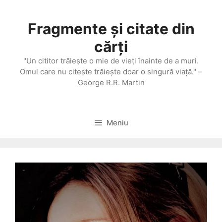
Sari
la
Fragmente și citate din
conținut
cărți
"Un cititor trăieşte o mie de vieţi înainte de a muri.
Omul care nu citeşte trăieşte doar o singură viaţă." –
George R.R. Martin
Meniu