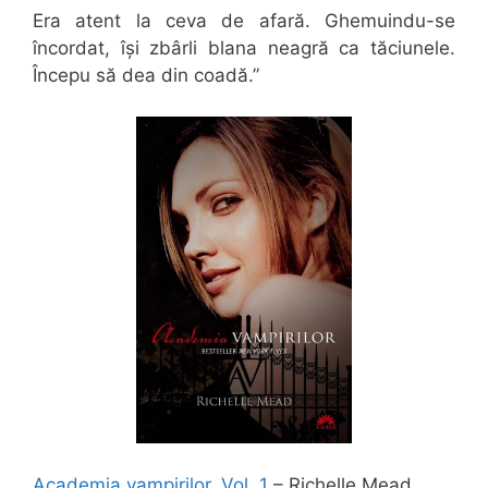
Era atent la ceva de afară. Ghemuindu-se
încordat, își zbârli blana neagră ca tăciunele.
Începu să dea din coadă.”
Academia vampirilor, Vol. 1
– Richelle Mead