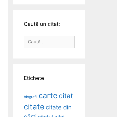
Caută un citat:
Caută
după:
Etichete
carte
citat
biografii
citate
citate din
cărți
citatul zilei