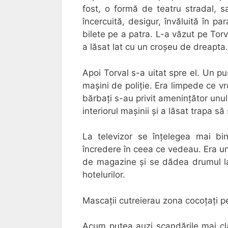
fost, o formă de teatru stradal, s
încercuită, desigur, învăluită în par
bilete pe a patra. L-a văzut pe To
a lăsat lat cu un croșeu de dreapta.
Apoi Torval s-a uitat spre el. Un p
mașini de poliție. Era limpede ce vr
bărbați s-au privit amenințător unul 
interiorul mașinii și a lăsat trapa să
La televizor se înțelegea mai bi
încredere în ceea ce vedeau. Era un 
de magazine și se dădea drumul la 
hotelurilor.
Mascații cutreierau zona cocoțați pe
Acum putea auzi scandările mai cla