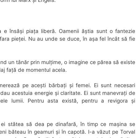
orm lui Marx și Engels.
 e însăși piața liberă. Oamenii ăștia sunt o fantezie
fara pieței. Nu au unde se duce, în așa fel încât să fie
ind un tânăr prin mulțime, o imagine ce părea să existe
alaj față de momentul acela.
enerează pe acești bărbați și femei. Ei sunt necesari
i dau acestuia energie și claritate. Ei sunt manevrați de
țele lumii. Pentru asta există, pentru a revigora și
 ei stătea să dea pe dinafară, în timp ce mașina se
eni băteau în geamuri și în capotă. I-a văzut pe Torval