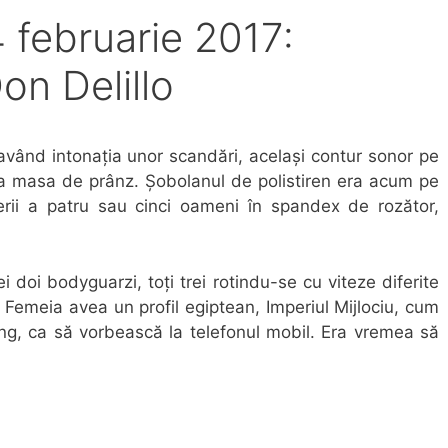
24 februarie 2017:
on Delillo
vând intonația unor scandări, același contur sonor pe
or la masa de prânz. Șobolanul de polistiren era acum pe
erii a patru sau cinci oameni în spandex de rozător,
i doi bodyguarzi, toți trei rotindu-se cu viteze diferite
Femeia avea un profil egiptean, Imperiul Mijlociu, cum
âng, ca să vorbească la telefonul mobil. Era vremea să