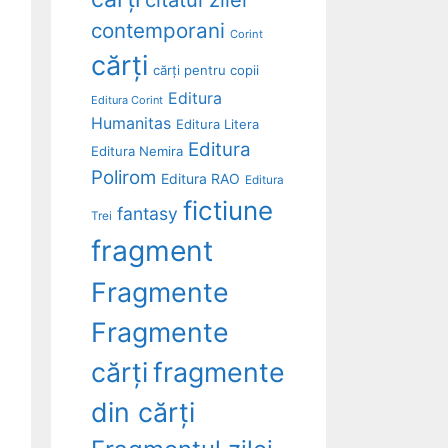
contemporani
Corint
cărți
cărți pentru copii
Editura
Editura Corint
Humanitas
Editura Litera
Editura
Editura Nemira
Polirom
Editura RAO
Editura
fictiune
fantasy
Trei
fragment
Fragmente
Fragmente
cărți
fragmente
din cărți