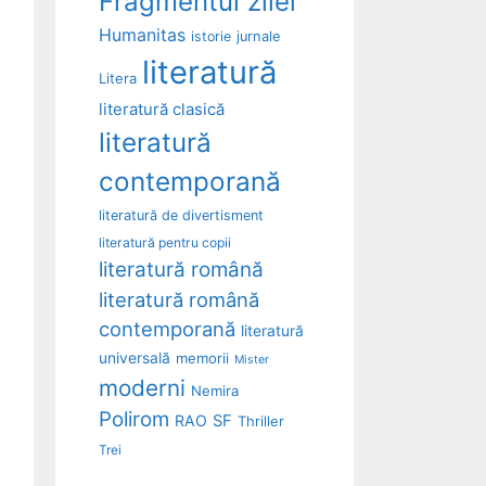
Fragmentul zilei
Humanitas
istorie
jurnale
literatură
Litera
literatură clasică
literatură
contemporană
literatură de divertisment
literatură pentru copii
literatură română
literatură română
contemporană
literatură
universală
memorii
Mister
moderni
Nemira
Polirom
RAO
SF
Thriller
Trei