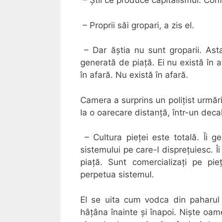
– Știi ce produce capitalismul. Conf
– Proprii săi gropari, a zis el.
– Dar ăștia nu sunt groparii. Asta
generată de piață. Ei nu există în a
în afară. Nu există în afară.
Camera a surprins un polițist urmăr
la o oarecare distanță, într-un dec
– Cultura pieței este totală. Îi g
sistemului pe care-l disprețuiesc. Î
piață. Sunt comercializați pe pie
perpetua sistemul.
El se uita cum vodca din paharul
hâțâna înainte și înapoi. Niște oam