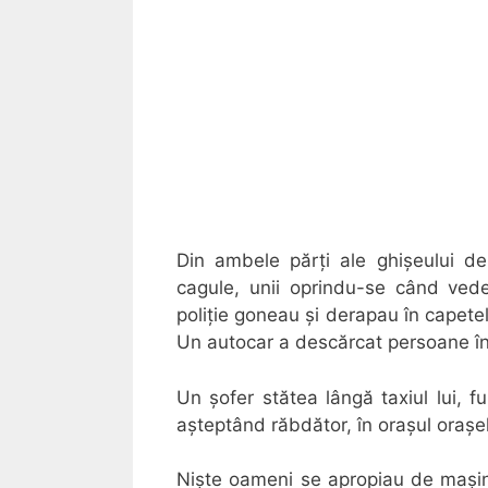
Din ambele părți ale ghișeului de
cagule, unii oprindu-se când ved
poliție goneau și derapau în capetele
Un autocar a descărcat persoane în
Un șofer stătea lângă taxiul lui, f
așteptând răbdător, în orașul orașel
Niște oameni se apropiau de mașină.