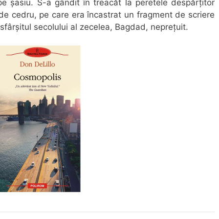
 șasiu. S-a gândit în treacăt la peretele despărțitor
de cedru, pe care era încastrat un fragment de scriere
fârșitul secolului al zecelea, Bagdad, neprețuit.