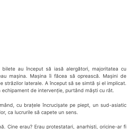
 bilete au început să iasă alergători, majoritatea cu
eau mașina. Mașina îi făcea să oprească. Mașini de
 străzilor laterale. A început să se simtă și el implicat.
 echipament de intervenție, purtând măști cu rât.
umând, cu brațele încrucișate pe piept, un sud-asiatic
or, ca lucrurile să capete un sens.
 Cine erau? Erau protestatari, anarhiști, oricine-ar fi