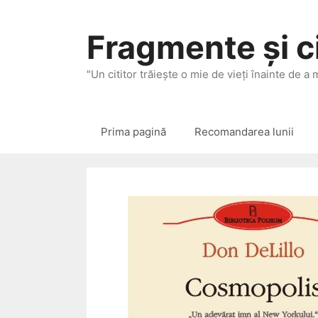
Sari
la
Fragmente și ci
conținut
"Un cititor trăieşte o mie de vieţi înainte de a
Prima pagină
Recomandarea lunii