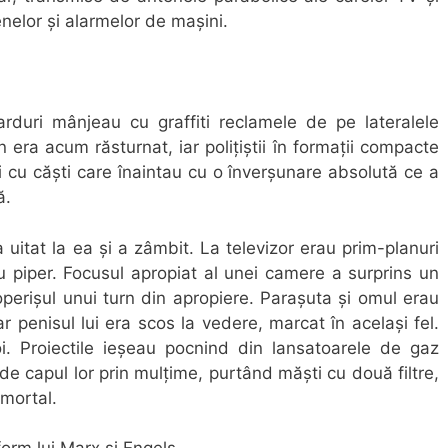
nelor și alarmelor de mașini.
arduri mânjeau cu graffiti reclamele de pe lateralele
 era acum răsturnat, iar polițiștii în formații compacte
 cu căști care înaintau cu o înverșunare absolută ce a
ă.
 uitat la ea și a zâmbit. La televizor erau prim-planuri
 cu piper. Focusul apropiat al unei camere a surprins un
erișul unui turn din apropiere. Parașuta și omul erau
ar penisul lui era scos la vedere, marcat în același fel.
i. Proiectile ieșeau pocnind din lansatoarele de gaz
 de capul lor prin mulțime, purtând măști cu două filtre,
mortal.