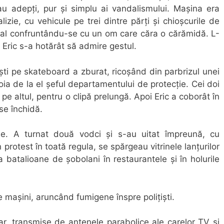
au adepți, pur și simplu ai vandalismului. Mașina era
alizie, cu vehicule pe trei dintre părți și chioșcurile de
rval confruntându-se cu un om care căra o cărămidă. L-
 Eric s-a hotărât să admire gestul.
uști pe skateboard a zburat, ricoșând din parbrizul unei
oia de la el șeful departamentului de protecție. Cei doi
pe altul, pentru o clipă prelungă. Apoi Eric a coborât în
 se închidă.
ne. A turnat două vodci și s-au uitat împreună, cu
protest în toată regula, se spărgeau vitrinele lanțurilor
batalioane de șobolani în restaurantele și în holurile
 mașini, aruncând fumigene înspre polițiști.
r, transmise de antenele parabolice ale carelor TV și