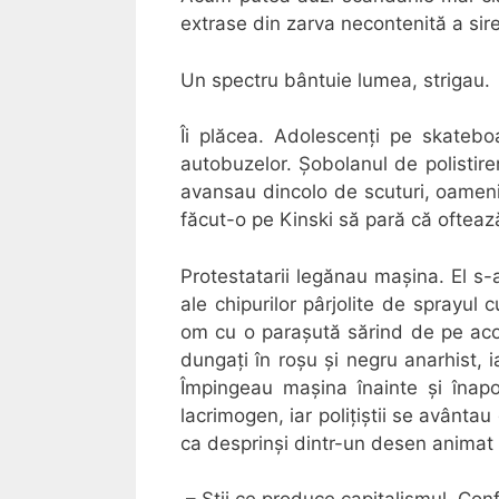
extrase din zarva necontenită a sire
Un spectru bântuie lumea, strigau.
Îi plăcea. Adolescenți pe skatebo
autobuzelor. Șobolanul de polistiren
avansau dincolo de scuturi, oameni
făcut-o pe Kinski să pară că ofteaz
Protestatarii legănau mașina. El s-a
ale chipurilor pârjolite de sprayul
om cu o parașută sărind de pe acop
dungați în roșu și negru anarhist, i
Împingeau mașina înainte și înapo
lacrimogen, iar polițiștii se avântau
ca desprinși dintr-un desen animat 