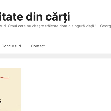
tate din cărți
 muri. Omul care nu citeşte trăieşte doar o singură viaţă." – Geor
Concursuri
Contact