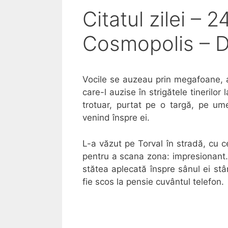
Citatul zilei – 
Cosmopolis – D
Vocile se auzeau prin megafoane, a
care-l auzise în strigătele tineril
trotuar, purtat pe o targă, pe um
venind înspre ei.
L-a văzut pe Torval în stradă, cu ce
pentru a scana zona: impresionant. 
stătea aplecată înspre sânul ei st
fie scos la pensie cuvântul telefon.