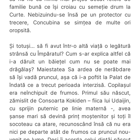
familie bună ce își croiau cu semeție drum la
Curte. Nebizuindu-se însă pe un protector cu
trecere, Concubina se simțea de multe ori
oropsită.
Și totuși… să fi avut într-o altă viață o legătură
strânsă cu Împăratul? Cum s-ar explica altfel că
i-a dăruit un băiețel cum nu se poate mai
drăgălaș? Maiestatea Sa ardea de nerăbdare
să își vadă pruncul, așa că i-a poftit la Palat de
îndată ce a trecut perioada interzisă. Copilașul
era neînchipuit de frumos. Primul său născut,
zămislit de Consoarta Kokiden – fiica lui Udaijin,
cu sprijin puternic pe linie maternă -, avea
șanse mari să devină prinț moștenitor și toți îl
socoteau ca atare, recunoscând însă că nu era
nici pe departe atât de frumos ca pruncul nou-
venit pe lume. Deși îi acorda celui dintâi născut