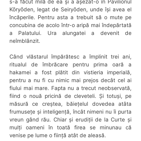
s-a făcut milă de ea și a așezat-o în Pavilionul
Kōryōden, legat de Seiryōden, unde își avea el
încăperile. Pentru asta a trebuit să o mute pe
concubina de acolo într-o aripă mai îndepărtată
a Palatului. Ura alungatei a devenit de
neîmblânzit.
Când vlăstarul împărătesc a împlinit trei ani,
ritualul de îmbrăcare pentru prima oară a
hakamei a fost plătit din vistieria imperială,
pentru a nu fi cu nimic mai prejos decât cel ai
fiului mai mare. Fapta nu a trecut neobservată,
fiind o nouă pricină de cleveteli. Și totuși, pe
măsură ce creștea, băiețelul dovedea atâta
frumusețe și inteligență, încât nimeni nu îi purta
vreun gând rău. Chiar și erudiții de la Curte și
mulți oameni în toată firea se minunau că
venise pe lume o ființă atât de aleasă.