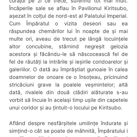
curajul pe zi ce trece, suferind tot mai mult.
Încăperile sale se aflau în Pavilionul Kiritsubo,
așezat în colțul de nord-est al Palatului Imperial.
Cum Împăratul o vizita deseori sau ea
răspundea chemărilor lui în noapte de și mai
multe ori, aveau de trecut pe lângă locuințele
altor concubine, stârnind negreșit gelozia
acestora și făcându-le să născocească fel de
fel de răutăți la intrările și ieșirile coridoarelor și
galeriilor. O dată au împrăștiat gunoaie în calea
doamnelor de onoare ce o însoțeau, pricinuind
stricăciuni grave la poalele veșmintelor; altă
dată, rivalele din două clădiri alăturate s-au
vorbit să încuie în același timp ușile din capetele
unui coridor și au țintuit-o locului pe Kiritsubo.
Aflând despre nesfârșitele umilințe îndurate și
simțind-o cât se poate de mâhnită, Împăratului i