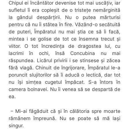
Chipul ei încântător devenise tot mai uscățiv, iar
sufletul îi era copleșit de o tristețe nemărginită
la gândul despărțirii. Nu o putea mărturisi
pentru că nu îi stătea în fire. Văzând-o secătuită
de puteri, Împăratul nu mai știa ce să îi facă,
mintea i se golise de tot ce însemna trecut și
viitor. O tot încredința de dragostea lui, cu
lacrimi în ochi, însă Concubina nu mai
răspundea. Licărul privirii i se stinsese și zăcea
fără vlagă. Chinuit de îngrijorare, Împăratul le-a
poruncit slujitorilor să îi aducă o lectică, dar tot
nu își simțea cugetul împăcat. S-a întors în
camera bolnavei. Nu îi venea să se despartă de
ea.
– Mi-ai făgăduit că și în călătoria spre moarte
rămânem împreună. Nu se poate să mă lași
singur.