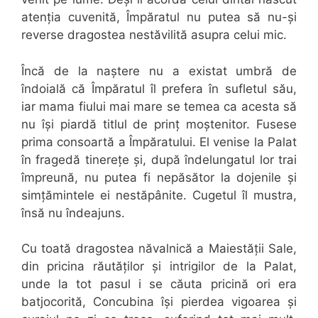
atenția cuvenită, Împăratul nu putea să nu-și
reverse dragostea nestăvilită asupra celui mic.
Încă de la naștere nu a existat umbră de
îndoială că Împăratul îl prefera în sufletul său,
iar mama fiului mai mare se temea ca acesta să
nu își piardă titlul de prinț moștenitor. Fusese
prima consoartă a Împăratului. El venise la Palat
în fragedă tinerețe și, după îndelungatul lor trai
împreună, nu putea fi nepăsător la dojenile și
simțămintele ei nestăpânite. Cugetul îl mustra,
însă nu îndeajuns.
Cu toată dragostea năvalnică a Maiestății Sale,
din pricina răutăților și intrigilor de la Palat,
unde la tot pasul i se căuta pricină ori era
batjocorită, Concubina își pierdea vigoarea și