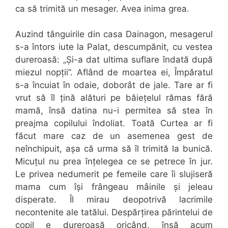
ca să trimită un mesager. Avea inima grea.
Auzind tânguirile din casa Dainagon, mesagerul
s-a întors iute la Palat, descumpănit, cu vestea
dureroasă: „Și-a dat ultima suflare îndată după
miezul nopții”. Aflând de moartea ei, Împăratul
s-a încuiat în odaie, doborât de jale. Tare ar fi
vrut să îl țină alături pe băiețelul rămas fără
mamă, însă datina nu-i permitea să stea în
preajma copilului îndoliat. Toată Curtea ar fi
făcut mare caz de un asemenea gest de
neînchipuit, așa că urma să îl trimită la bunică.
Micuțul nu prea înțelegea ce se petrece în jur.
Le privea nedumerit pe femeile care îi slujiseră
mama cum își frângeau mâinile și jeleau
disperate. Îl mirau deopotrivă lacrimile
necontenite ale tatălui. Despărțirea părintelui de
copil e dureroasă oricând, însă acum