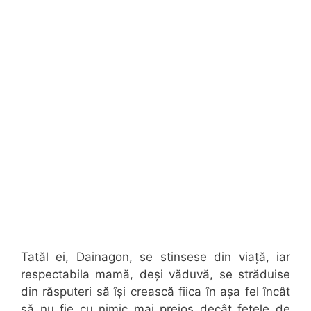
Tatăl ei, Dainagon, se stinsese din viață, iar
respectabila mamă, deși văduvă, se străduise
din răsputeri să își crească fiica în așa fel încât
să nu fie cu nimic mai prejos decât fetele de