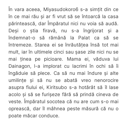
În vara aceea, Miyasudokoro6 s-a simțit din ce
în ce mai rău și ar fi vrut să se întoarcă la casa
părintească, dar Împăratul nici nu voia să audă.
Deși o știa firavă, nu s-a îngrijorat și a
îndemnat-o să rămână la Palat ca să se
întremeze. Starea ei se înrăutățea însă tot mai
mult, iar în ultimele cinci sau șase zile nici nu se
mai ținea pe picioare. Mama ei, văduva lui
Dainagon, l-a implorat cu lacrimi în ochi să îi
îngăduie să plece. Ca să nu mai îndure și alte
umilințe și să nu se abată vreo nenorocire
asupra fiului ei, Kiritsubo s-a hotărât să îl lase
acolo și să se furișeze fără să prindă cineva de
veste. Împăratul socotea că nu are cum s-o mai
oprească, dar îl mâhnea peste măsură că nu o
poate măcar conduce.