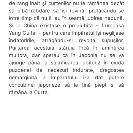
de rang înalt și curtenilor nu le rămânea decât
să aibă răbdare să își revină, prefăcându-se
între timp că nu îi iau în seamă iubirea nebună.
Și în China existase o preaiubită – frumoasa
Yang Guifei – pentru care împăratul își neglijase
îndatoririle, atrăgându-și revolta supușilor.
Purtarea acestuia stăruia încă în amintirea
multora, dar sperau că în Japonia nu se va
ajunge până la sacrificarea iubitei.2 În ciuda
puzderiei de necazuri îndurate, dragostea
nemărginită a Împăratului i-a dat putere
concubinei japoneze să le țină piept și să
rămână la Curte.