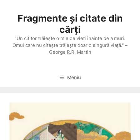
Sari
la
Fragmente și citate din
conținut
cărți
"Un cititor trăieşte o mie de vieţi înainte de a muri.
Omul care nu citeşte trăieşte doar o singură viaţă." –
George R.R. Martin
Meniu