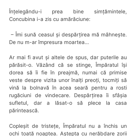
Înțelegându-i prea bine simțămintele,
Concubina i-a zis cu amărăciune:
– Îmi sună ceasul și despărțirea mă mâhnește.
De nu m-ar împresura moartea…
Ar mai fi avut și altele de spus, dar puterile au
părăsit-o. Văzând că se stinge, Împăratul își
dorea să îi fie în preajmă, numai că primise
veste despre vizita unor înalți preoți, tocmiți să
vină la bolnavă în acea seară pentru a rosti
rugăciuni de vindecare. Despărțirea îi sfâșia
sufletul, dar a lăsat-o să plece la casa
părintească.
Copleșit de tristețe, Împăratul nu a închis un
ochi toată noaptea. Aștepta cu nerăbdare zorii