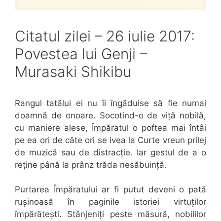
Citatul zilei – 26 iulie 2017:
Povestea lui Genji –
Murasaki Shikibu
Rangul tatălui ei nu îi îngăduise să fie numai
doamnă de onoare. Socotind-o de viță nobilă,
cu maniere alese, Împăratul o poftea mai întâi
pe ea ori de câte ori se ivea la Curte vreun prilej
de muzică sau de distracție. Iar gestul de a o
reține până la prânz trăda nesăbuință.
Purtarea Împăratului ar fi putut deveni o pată
rușinoasă în paginile istoriei virtuților
împărătești. Stânjeniți peste măsură, nobililor