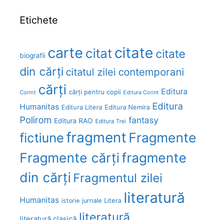
Etichete
carte
citate
citat
citate
biografii
din cărți
citatul zilei
contemporani
cărți
Editura
cărți pentru copii
Corint
Editura Corint
Editura
Humanitas
Editura Litera
Editura Nemira
Polirom
fantasy
Editura RAO
Editura Trei
fragment
Fragmente
fictiune
Fragmente cărți
fragmente
din cărți
Fragmentul zilei
literatură
Humanitas
Litera
istorie
jurnale
literatură
literatură clasică