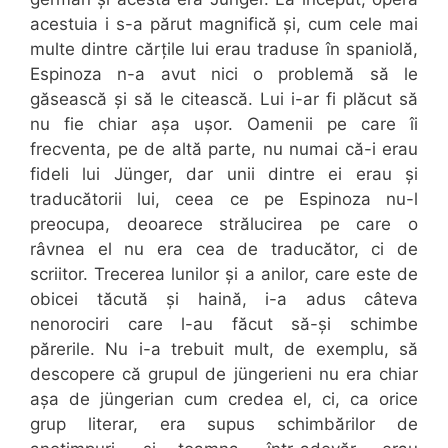
acestuia i s-a părut magnifică și, cum cele mai
multe dintre cărțile lui erau traduse în spaniolă,
Espinoza n-a avut nici o problemă să le
găsească și să le citească. Lui i-ar fi plăcut să
nu fie chiar așa ușor. Oamenii pe care îi
frecventa, pe de altă parte, nu numai că-i erau
fideli lui Jünger, dar unii dintre ei erau și
traducătorii lui, ceea ce pe Espinoza nu-l
preocupa, deoarece strălucirea pe care o
râvnea el nu era cea de traducător, ci de
scriitor. Trecerea lunilor și a anilor, care este de
obicei tăcută și haină, i-a adus câteva
nenorociri care l-au făcut să-și schimbe
părerile. Nu i-a trebuit mult, de exemplu, să
descopere că grupul de jüngerieni nu era chiar
așa de jüngerian cum credea el, ci, ca orice
grup literar, era supus schimbărilor de