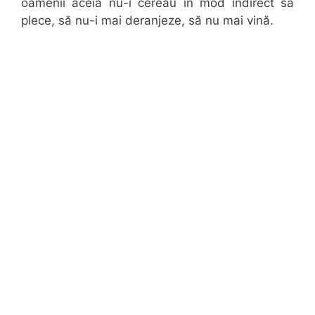
oamenii aceia nu-i cereau în mod indirect să
plece, să nu-i mai deranjeze, să nu mai vină.