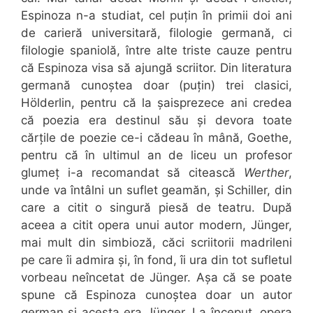
Espinoza n-a studiat, cel puțin în primii doi ani
de carieră universitară, filologie germană, ci
filologie spaniolă, între alte triste cauze pentru
că Espinoza visa să ajungă scriitor. Din literatura
germană cunoștea doar (puțin) trei clasici,
Hölderlin, pentru că la șaisprezece ani credea
că poezia era destinul său și devora toate
cărțile de poezie ce-i cădeau în mână, Goethe,
pentru că în ultimul an de liceu un profesor
glumeț i-a recomandat să citească
Werther
,
unde va întâlni un suflet geamăn, și Schiller, din
care a citit o singură piesă de teatru. După
aceea a citit opera unui autor modern, Jünger,
mai mult din simbioză, căci scriitorii madrileni
pe care îi admira și, în fond, îi ura din tot sufletul
vorbeau neîncetat de Jünger. Așa că se poate
spune că Espinoza cunoștea doar un autor
german și acesta era Jünger. La început, opera