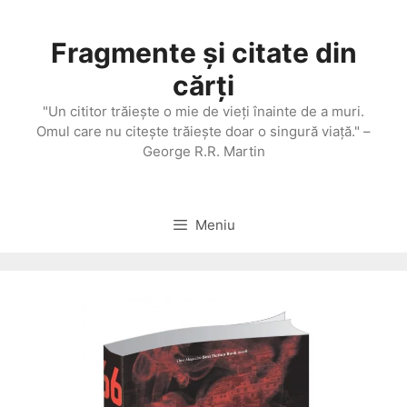
Sari
la
Fragmente și citate din
conținut
cărți
"Un cititor trăieşte o mie de vieţi înainte de a muri.
Omul care nu citeşte trăieşte doar o singură viaţă." –
George R.R. Martin
Meniu