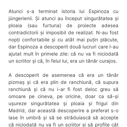
Atunci s-a terminat istoria lui Espinoza cu
jüngerienii. Și atunci au început singurătatea și
ploaia (sau furtuna) de proiecte adesea
contradictorii și imposibil de realizat. N-au fost
nopți confortabile și cu atât mai puțin plăcute,
dar Espinoza a descoperit două lucruri care l-au
ajutat mult în primele zile: că nu va fi niciodată
un scriitor și că, în felul lui, era un tânăr curajos.
A descoperit de asemenea că era un tânăr
pizmaș și că era plin de ranchiună, că supura
ranchiună și că nu i-ar fi fost deloc greu să
omoare pe cineva, pe oricine, doar ca să-și
ușureze singurătatea și ploaia și frigul din
Madrid, dar această descoperire a preferat s-o
lase în umbră și să se străduiască să accepte
că niciodată nu va fi un scriitor și să profite cât