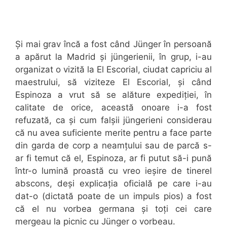
Și mai grav încă a fost când Jünger în persoană
a apărut la Madrid și jüngerienii, în grup, i-au
organizat o vizită la El Escorial, ciudat capriciu al
maestrului, să viziteze El Escorial, și când
Espinoza a vrut să se alăture expediției, în
calitate de orice, această onoare i-a fost
refuzată, ca și cum falșii jüngerieni considerau
că nu avea suficiente merite pentru a face parte
din garda de corp a neamțului sau de parcă s-
ar fi temut că el, Espinoza, ar fi putut să-i pună
într-o lumină proastă cu vreo ieșire de tinerel
abscons, deși explicația oficială pe care i-au
dat-o (dictată poate de un impuls pios) a fost
că el nu vorbea germana și toți cei care
mergeau la picnic cu Jünger o vorbeau.