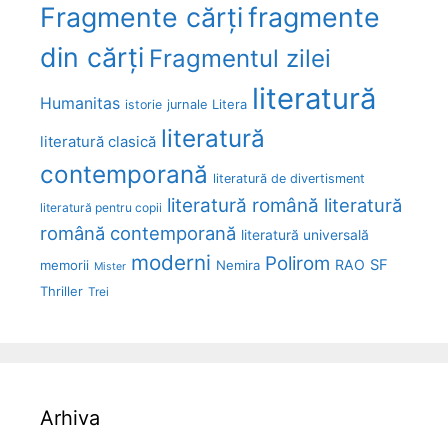
Fragmente cărți
fragmente
din cărți
Fragmentul zilei
literatură
Humanitas
Litera
istorie
jurnale
literatură
literatură clasică
contemporană
literatură de divertisment
literatură română
literatură
literatură pentru copii
română contemporană
literatură universală
moderni
Polirom
RAO
SF
memorii
Nemira
Mister
Thriller
Trei
Arhiva