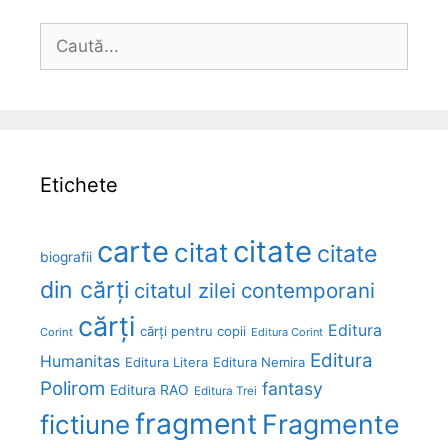
Caută
după:
Etichete
carte
citate
citat
citate
biografii
din cărți
citatul zilei
contemporani
cărți
Editura
cărți pentru copii
Corint
Editura Corint
Editura
Humanitas
Editura Litera
Editura Nemira
Polirom
fantasy
Editura RAO
Editura Trei
fragment
Fragmente
fictiune