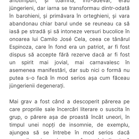
anotimpuri, și toamna, într-adevăr, erau
jüngerieni, dar iarna se transformau dintr-odată
în barohieni, și primăvara în orteghieni, și vara
abandonau chiar barul unde se reuneau ca să
iasă pe stradă și să intoneze versuri bucolice în
onoarea lui Camilo José Cela, ceea ce tânărul
Espinoza, care în fond era un patriot, ar fi fost
dispus să accepte fără rezerve dacă ar fi fost
un spirit mai jovial, mai carnavalesc în
asemenea manifestări, dar sub nici o formă nu
putea s-o facă în mod serios așa cum făceau
jüngerienii degenerați.
Mai grav a fost când a descoperit părerea pe
care propriile sale încercări literare o suscita în
grup, o părere așa de proastă încât uneori, în
timpul unei nopți de insomnie, de exemplu,
ajungea să se întrebe în mod serios dacă