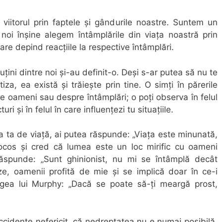
viitorul prin faptele și gândurile noastre. Suntem un
noi înșine alegem întâmplările din viața noastră prin
care depind reacțiile la respective întâmplări.
puțini dintre noi și-au definit-o. Deși s-ar putea să nu te
iza, ea există și trăiește prin tine. O simți în părerile
re oameni sau despre întâmplări; o poți observa în felul
ri și în felul în care influențezi tu situațiile.
fia ta de viață, ai putea răspunde: „Viața este minunată,
ocos și cred că lumea este un loc mirific cu oameni
 răspunde: „Sunt ghinionist, nu mi se întâmplă decât
ze, oamenii profită de mie și se implică doar în ce-i
egea lui Murphy: „Dacă se poate să-ți meargă prost,
accidente nefericit, că nedreptatea nu e numai posibilă,