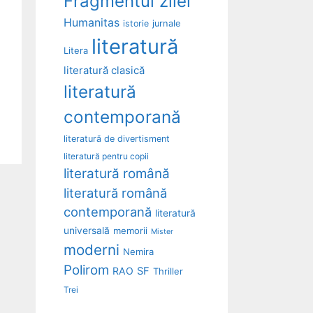
Fragmentul zilei
Humanitas
istorie
jurnale
literatură
Litera
literatură clasică
literatură
contemporană
literatură de divertisment
literatură pentru copii
literatură română
literatură română
contemporană
literatură
universală
memorii
Mister
moderni
Nemira
Polirom
RAO
SF
Thriller
Trei