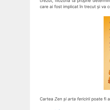
crezut, filozofia ta proprie determi
care ai fost implicat în trecut și va 
Cartea
Zen și arta fericirii
poate fi a