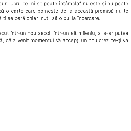
bun lucru ce mi se poate întâmpla” nu este și nu poate
, că o carte care pornește de la această premisă nu te
ți se pară chiar inutil să o pui la încercare.
cut într-un nou secol, într-un alt mileniu, și s-ar putea
ață, că a venit momentul să accepți un nou crez ce-ți va