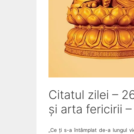
Citatul zilei –
și arta fericirii
„Ce ți s-a întâmplat de-a lungul vi