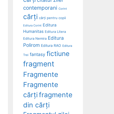
contemporani
Corint
cărți
cărți pentru copii
Editura
Editura Corint
Humanitas
Editura Litera
Editura
Editura Nemira
Polirom
Editura RAO
Editura
fictiune
fantasy
Trei
fragment
Fragmente
Fragmente
cărți
fragmente
din cărți