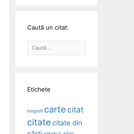
Caută un citat:
Caută
după:
Etichete
carte
citat
biografii
citate
citate din
cărți
citatul zilei