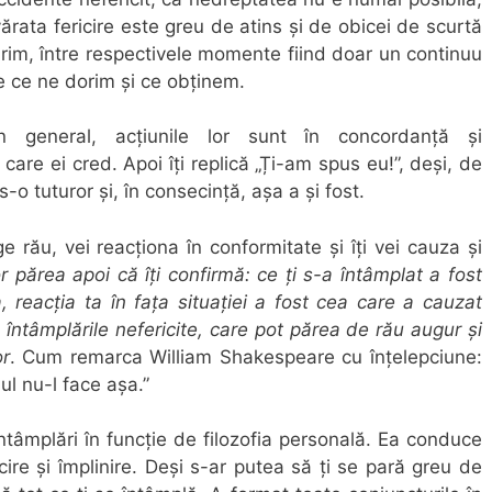
vărata fericire este greu de atins și de obicei de scurtă
rim, între respectivele momente fiind doar un continuu
e ce ne dorim și ce obținem.
 general, acțiunile lor sunt în concordanță și
care ei cred. Apoi îți replică „Ți-am spus eu!”, deși, de
s-o tuturor și, în consecință, așa a și fost.
rău, vei reacționa în conformitate și îți vei cauza și
r părea apoi că îți confirmă: ce ți s-a întâmplat a fost
 reacția ta în fața situației a fost cea care a cauzat
 întâmplările nefericite, care pot părea de rău augur și
or
. Cum remarca William Shakespeare cu înțelepciune:
l nu-l face așa.”
întâmplări în funcție de filozofia personală. Ea conduce
cire și împlinire. Deși s-ar putea să ți se pară greu de