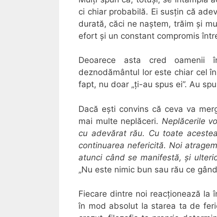
ci chiar probabilă. Ei susțin că ade
durată, căci ne naștem, trăim și mu
efort și un constant compromis într
Deoarece asta cred oamenii în
deznodământul lor este chiar cel în 
fapt, nu doar „ți-au spus ei”. Au spu
Dacă ești convins că ceva va merge 
mai multe neplăceri.
Neplăcerile vo
cu adevărat rău. Cu toate acestea,
continuarea nefericită. Noi atragem
atunci când se manifestă, și ulteri
„Nu este nimic bun sau rău ce gându
Fiecare dintre noi reacționează la 
în mod absolut la starea ta de feri