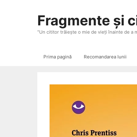
Sari
la
Fragmente și ci
conținut
"Un cititor trăieşte o mie de vieţi înainte de a
Prima pagină
Recomandarea lunii