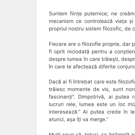
Suntem ființe puternice; ne creăm 
mecanism ce controlează viața și 
propriul nostru sistem filozofic, de 
Fiecare are o filozofie proprie, dar 
fi oprit niciodată pentru a conștient
despre lumea în care trăiești, desp
în care te afectează diferite conjunctu
Dacă ai fi întrebat care este filozo
trăiesc momente de vis, sunt nor
fascinanți”. Dimpotrivă, ai putea
lucruri rele, lumea este un loc mi
interesează.” Ai putea crede în l
atunci, așa îți va merge.”
Mulți spun că, totuși, se întâmplă 