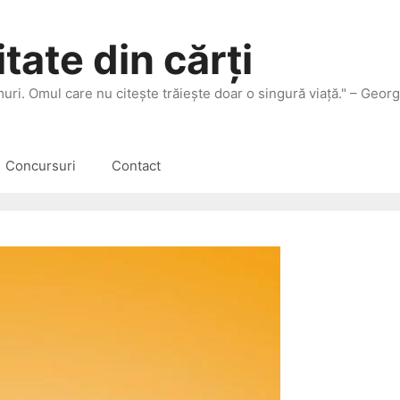
tate din cărți
 muri. Omul care nu citeşte trăieşte doar o singură viaţă." – Geor
Concursuri
Contact