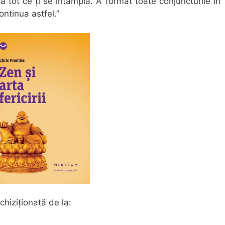
nă tot ce ți se întâmplă. A format toate conjuncturile în
continua astfel.”
chiziționată de la: