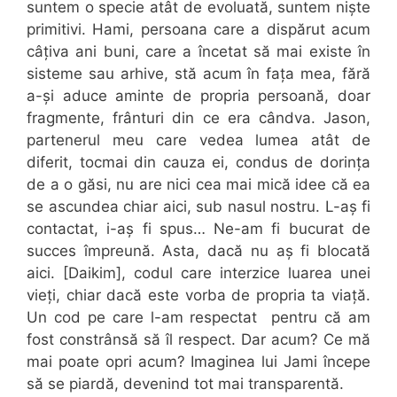
suntem o specie atât de evoluată, suntem niște
primitivi. Hami, persoana care a dispărut acum
câțiva ani buni, care a încetat să mai existe în
sisteme sau arhive, stă acum în fața mea, fără
a-și aduce aminte de propria persoană, doar
fragmente, frânturi din ce era cândva. Jason,
partenerul meu care vedea lumea atât de
diferit, tocmai din cauza ei, condus de dorința
de a o găsi, nu are nici cea mai mică idee că ea
se ascundea chiar aici, sub nasul nostru. L-aș fi
contactat, i-aș fi spus… Ne-am fi bucurat de
succes împreună. Asta, dacă nu aș fi blocată
aici. [Daikim], codul care interzice luarea unei
vieți, chiar dacă este vorba de propria ta viață.
Un cod pe care l-am respectat pentru că am
fost constrânsă să îl respect. Dar acum? Ce mă
mai poate opri acum? Imaginea lui Jami începe
să se piardă, devenind tot mai transparentă.