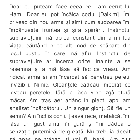
Doar eu puteam face ceea ce i-am cerut lui
Hami. Doar eu pot încălca codul [Daikim]. Îmi
privesc din nou arma și simt cum sudoarea îmi
împânzește fruntea și șira spinării. Instinctul
supraviețuirii mă oprea constant din a-mi lua
viața, căutând orice alt mod de scăpare din
locul pustiu în care mă aflu. Instinctul de
supraviețuire ar încerca orice, înainte a se
resemna și a mă lăsa să fac ce vreau. Am
ridicat arma și am încercat să penetrez pereții
invizibili. Nimic. Gloanțele cădeau imediat ce
loveau peretele, fără a lăsa vreo zgârietură
măcar. Am tras aer adânc în piept, apoi am
analizat încărcătorul. Un singur glonț. Să fie un
semn? Am închis ochii. Țeava rece, metalică, îmi
lăsa un gust amar în gură și îmi dădea o
senzație puternică de greață. Nu trebuia decât
să apăs pe trăgaci și voi fi liberă. Am citit