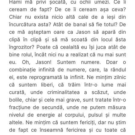
Hami mă privi șocată, cu ochii umezi. Ce îi
ceream de fapt? De ce îi ceream așa ceva?
Chiar nu exista nicio altă cale de a ieși din
încurcătura asta? Atât de banal să fie totul? De
ce mă așteptam oare ca Jason să apară din
clipă în clipă și să mă scoată din locul ăsta
îngrozitor? Poate că cealaltă eu își juca atât de
bine rolul, încât nici nu a realizat că nu mai sunt
eu. Oh, Jason! Suntem numere. Doar o
combinație infinită de numere, care, la rândul
ei, este reprogramată la infinit. Ne mințim zilnic
că suntem liberi, că trăim într-o lume mai
curată, unde criminalitatea a scăzut, unde
bolile, chiar și cele mai grave, sunt tratate într-o
fracțiune de secundă, unde ne putem măsura
nivelul de energie al corpului, pulsul și multe
altele. Ne mințim că suntem fericiți, dar nu știm
de fapt ce înseamnă fericirea și cu toate că