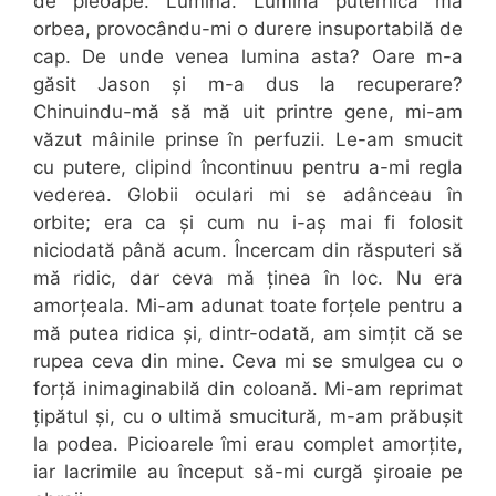
de pleoape. Lumină. Lumina puternică mă
orbea, provocându-mi o durere insuportabilă de
cap. De unde venea lumina asta? Oare m-a
găsit Jason și m-a dus la recuperare?
Chinuindu-mă să mă uit printre gene, mi-am
văzut mâinile prinse în perfuzii. Le-am smucit
cu putere, clipind încontinuu pentru a-mi regla
vederea. Globii oculari mi se adânceau în
orbite; era ca și cum nu i-aș mai fi folosit
niciodată până acum. Încercam din răsputeri să
mă ridic, dar ceva mă ținea în loc. Nu era
amorțeala. Mi-am adunat toate forțele pentru a
mă putea ridica și, dintr-odată, am simțit că se
rupea ceva din mine. Ceva mi se smulgea cu o
forță inimaginabilă din coloană. Mi-am reprimat
țipătul și, cu o ultimă smucitură, m-am prăbușit
la podea. Picioarele îmi erau complet amorțite,
iar lacrimile au început să-mi curgă șiroaie pe