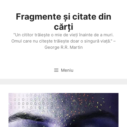
Sari
la
Fragmente și citate din
conținut
cărți
"Un cititor trăieşte o mie de vieţi înainte de a muri.
Omul care nu citeşte trăieşte doar o singură viaţă." –
George R.R. Martin
Meniu