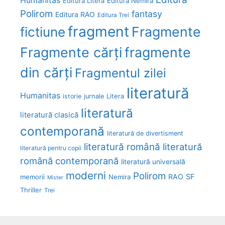
Humanitas
Editura Litera
Editura Nemira
Polirom
fantasy
Editura RAO
Editura Trei
fragment
Fragmente
fictiune
Fragmente cărți
fragmente
din cărți
Fragmentul zilei
literatură
Humanitas
Litera
istorie
jurnale
literatură
literatură clasică
contemporană
literatură de divertisment
literatură română
literatură
literatură pentru copii
română contemporană
literatură universală
moderni
Polirom
RAO
SF
memorii
Nemira
Mister
Thriller
Trei