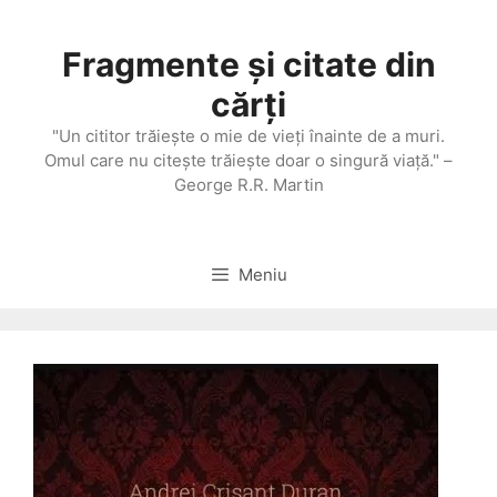
Sari
la
Fragmente și citate din
conținut
cărți
"Un cititor trăieşte o mie de vieţi înainte de a muri.
Omul care nu citeşte trăieşte doar o singură viaţă." –
George R.R. Martin
Meniu