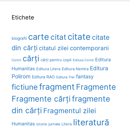
Etichete
carte
citate
citat
citate
biografii
din cărți
citatul zilei
contemporani
cărți
Editura
cărți pentru copii
Corint
Editura Corint
Editura
Humanitas
Editura Litera
Editura Nemira
Polirom
fantasy
Editura RAO
Editura Trei
fragment
Fragmente
fictiune
Fragmente cărți
fragmente
din cărți
Fragmentul zilei
literatură
Humanitas
Litera
istorie
jurnale