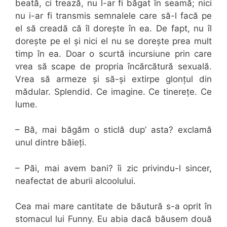
beată, ci trează, nu l-ar fi băgat în seamă; nici
nu i-ar fi transmis semnalele care să-l facă pe
el să creadă că îl dorește în ea. De fapt, nu îl
dorește pe el și nici el nu se dorește prea mult
timp în ea. Doar o scurtă incursiune prin care
vrea să scape de propria încărcătură sexuală.
Vrea să armeze și să-și extirpe glonțul din
mădular. Splendid. Ce imagine. Ce tinerețe. Ce
lume.
– Bă, mai băgăm o sticlă dup’ asta? exclamă
unul dintre băieți.
– Păi, mai avem bani? îi zic privindu-l sincer,
neafectat de aburii alcoolului.
Cea mai mare cantitate de băutură s-a oprit în
stomacul lui Funny. Eu abia dacă băusem două