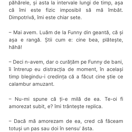
păhărele, și asta la intervale lungi de timp, așa
că îmi este fizic imposibil să mă îmbăt.
Dimpotrivă, îmi este chiar sete.
– Mai avem. Luăm de la Funny din geantă, că și
așa e rangă. Știi cum e: cine bea, plătește,
hăhă!
– Deci n-avem, dar o curățăm pe Funny de bani,
îi întrerup eu distracția de moment, în același
timp blegindu-i credința că a făcut cine știe ce
calambur amuzant.
– Nu-mi spune că ți-e milă de ea. Te-oi fi
amorezat subit, e? îmi trântește replica.
– Dacă mă amorezam de ea, cred că făceam
totuși un pas sau doi în sensu’ ăsta.