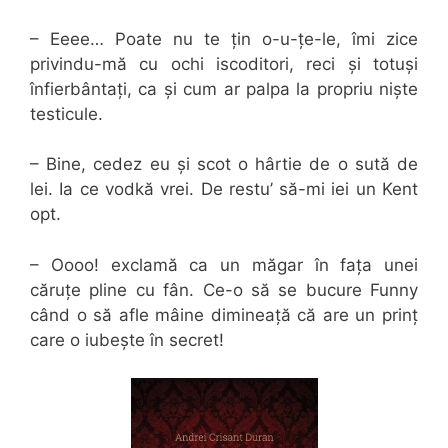
– Eeee… Poate nu te țin o-u-țe-le, îmi zice
privindu-mă cu ochi iscoditori, reci și totuși
înfierbântați, ca și cum ar palpa la propriu niște
testicule.
– Bine, cedez eu și scot o hârtie de o sută de
lei. Ia ce vodkă vrei. De restu’ să-mi iei un Kent
opt.
– Oooo! exclamă ca un măgar în fața unei
căruțe pline cu fân. Ce-o să se bucure Funny
când o să afle mâine dimineață că are un prinț
care o iubește în secret!