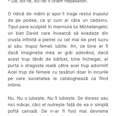
– Da, du-te, du-te! îi urlăm nepăsători.
O ridică de mâini și apoi îi trage restul trupului
de pe podea, ca și cum ar căra un cadavru.
Tipul pare sculptat în marmura lui Michelangelo;
un biet David care încearcă să evadeze din
crusta infinită a pietrei cu cel mai de preț lucru
al său: trupul femeii iubite. Ah, ce bine ar fi
dacă imaginația mea ar grăi adevărul, dacă
acest trup tânăr de bărbat, bine închegat, ar
purta o dragoste reală către acel trup adormit!
Acel trup de femeie cu țesături doar în locurile
pe care societatea le cataloghează ca fiind
intime.
Nu. Nu o iubește. Nu îl iubește. Se doresc sau
nici măcar, căci el nutrește față de ea o simplă
poftă carnală. De n-ar fi fost mai devreme