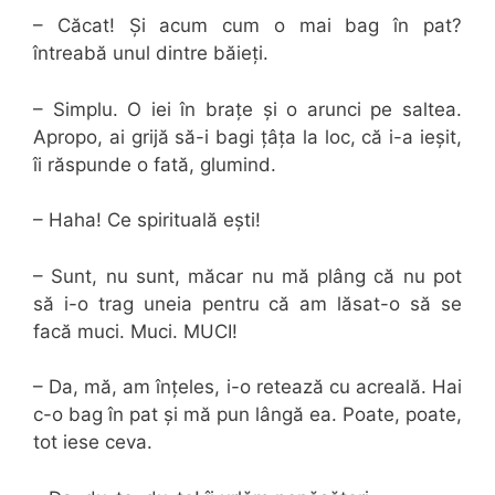
– Căcat! Și acum cum o mai bag în pat?
întreabă unul dintre băieți.
– Simplu. O iei în brațe și o arunci pe saltea.
Apropo, ai grijă să-i bagi țâța la loc, că i-a ieșit,
îi răspunde o fată, glumind.
– Haha! Ce spirituală ești!
– Sunt, nu sunt, măcar nu mă plâng că nu pot
să i-o trag uneia pentru că am lăsat-o să se
facă muci. Muci. MUCI!
– Da, mă, am înțeles, i-o retează cu acreală. Hai
c-o bag în pat și mă pun lângă ea. Poate, poate,
tot iese ceva.