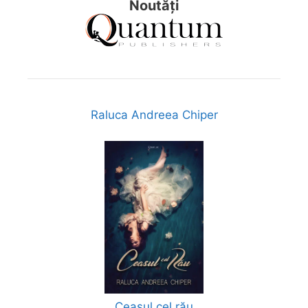
Noutăți
Raluca Andreea Chiper
Ceasul cel rău