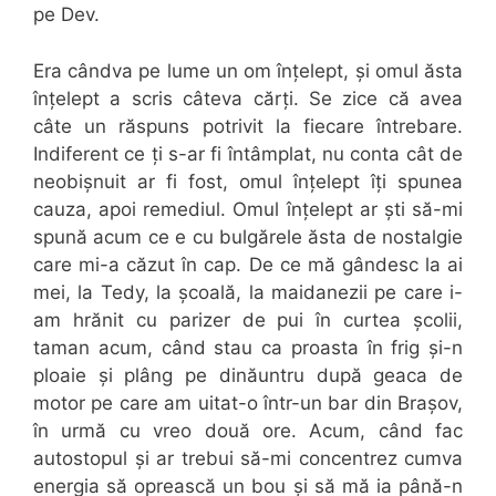
pe Dev.
Era cândva pe lume un om înțelept, și omul ăsta
înțelept a scris câteva cărți. Se zice că avea
câte un răspuns potrivit la fiecare întrebare.
Indiferent ce ți s-ar fi întâmplat, nu conta cât de
neobișnuit ar fi fost, omul înțelept îți spunea
cauza, apoi remediul. Omul înțelept ar ști să-mi
spună acum ce e cu bulgărele ăsta de nostalgie
care mi-a căzut în cap. De ce mă gândesc la ai
mei, la Tedy, la școală, la maidanezii pe care i-
am hrănit cu parizer de pui în curtea școlii,
taman acum, când stau ca proasta în frig și-n
ploaie și plâng pe dinăuntru după geaca de
motor pe care am uitat-o într-un bar din Brașov,
în urmă cu vreo două ore. Acum, când fac
autostopul și ar trebui să-mi concentrez cumva
energia să oprească un bou și să mă ia până-n