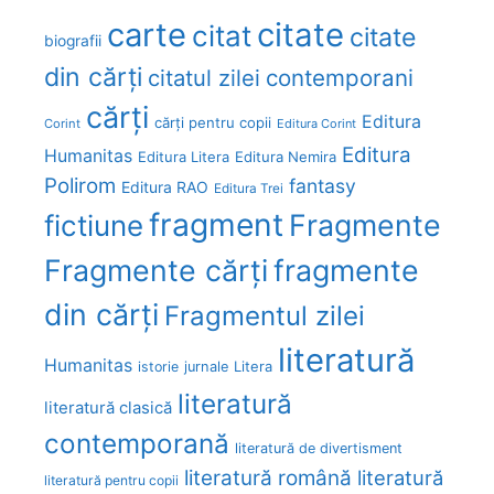
carte
citate
citat
citate
biografii
din cărți
citatul zilei
contemporani
cărți
Editura
cărți pentru copii
Corint
Editura Corint
Editura
Humanitas
Editura Litera
Editura Nemira
Polirom
fantasy
Editura RAO
Editura Trei
fragment
Fragmente
fictiune
Fragmente cărți
fragmente
din cărți
Fragmentul zilei
literatură
Humanitas
Litera
istorie
jurnale
literatură
literatură clasică
contemporană
literatură de divertisment
literatură română
literatură
literatură pentru copii