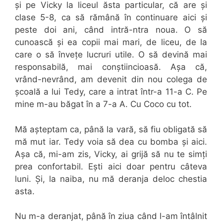
și pe Vicky la liceul ăsta particular, că are și
clase 5-8, ca să rămână în continuare aici și
peste doi ani, când intră-ntra noua. O să
cunoască și ea copii mai mari, de liceu, de la
care o să învețe lucruri utile. O să devină mai
responsabilă, mai conștiincioasă. Așa că,
vrând-nevrând, am devenit din nou colega de
școală a lui Tedy, care a intrat într-a 11-a C. Pe
mine m-au băgat în a 7-a A. Cu Coco cu tot.
Mă așteptam ca, până la vară, să fiu obligată să
mă mut iar. Tedy voia să dea cu bomba și aici.
Așa că, mi-am zis, Vicky, ai grijă să nu te simți
prea confortabil. Ești aici doar pentru câteva
luni. Și, la naiba, nu mă deranja deloc chestia
asta.
Nu m-a deranjat, până în ziua când l-am întâlnit