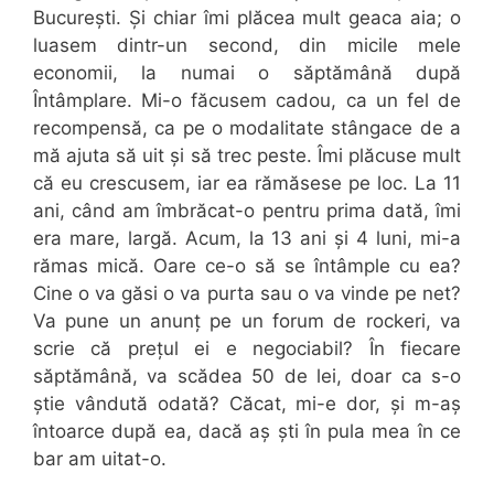
București. Și chiar îmi plăcea mult geaca aia; o
luasem dintr-un second, din micile mele
economii, la numai o săptămână după
Întâmplare. Mi-o făcusem cadou, ca un fel de
recompensă, ca pe o modalitate stângace de a
mă ajuta să uit și să trec peste. Îmi plăcuse mult
că eu crescusem, iar ea rămăsese pe loc. La 11
ani, când am îmbrăcat-o pentru prima dată, îmi
era mare, largă. Acum, la 13 ani și 4 luni, mi-a
rămas mică. Oare ce-o să se întâmple cu ea?
Cine o va găsi o va purta sau o va vinde pe net?
Va pune un anunț pe un forum de rockeri, va
scrie că prețul ei e negociabil? În fiecare
săptămână, va scădea 50 de lei, doar ca s-o
știe vândută odată? Căcat, mi-e dor, și m-aș
întoarce după ea, dacă aș ști în pula mea în ce
bar am uitat-o.