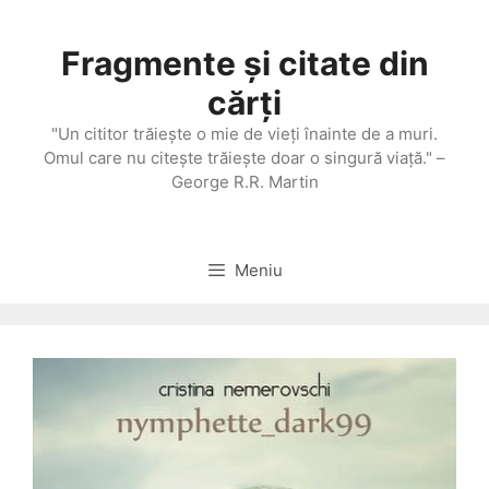
Sari
la
Fragmente și citate din
conținut
cărți
"Un cititor trăieşte o mie de vieţi înainte de a muri.
Omul care nu citeşte trăieşte doar o singură viaţă." –
George R.R. Martin
Meniu