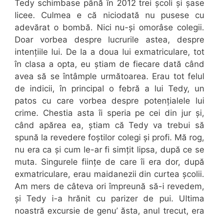
Tedy schimbase până în 2012 trei școli și șase
licee. Culmea e că niciodată nu pusese cu
adevărat o bombă. Nici nu-și omorâse colegii.
Doar vorbea despre lucrurile astea, despre
intențiile lui. De la a doua lui exmatriculare, tot
în clasa a opta, eu știam de fiecare dată când
avea să se întâmple următoarea. Erau tot felul
de indicii, în principal o febră a lui Tedy, un
patos cu care vorbea despre potențialele lui
crime. Chestia asta îi speria pe cei din jur și,
când apărea ea, știam că Tedy va trebui să
spună la revedere foștilor colegi și profi. Mă rog,
nu era ca și cum le-ar fi simțit lipsa, după ce se
muta. Singurele ființe de care îi era dor, după
exmatriculare, erau maidanezii din curtea școlii.
Am mers de câteva ori împreună să-i revedem,
și Tedy i-a hrănit cu parizer de pui. Ultima
noastră excursie de genu’ ăsta, anul trecut, era