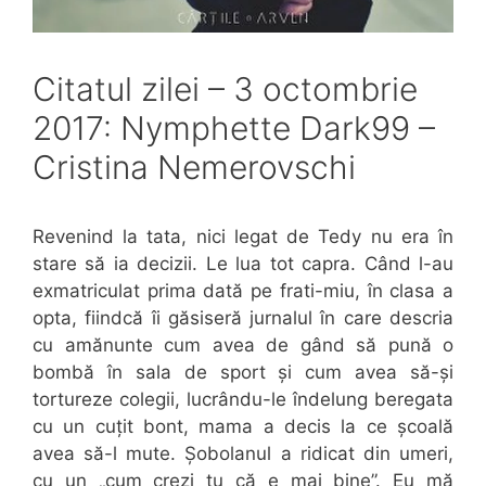
Citatul zilei – 3 octombrie
2017: Nymphette Dark99 –
Cristina Nemerovschi
Revenind la tata, nici legat de Tedy nu era în
stare să ia decizii. Le lua tot capra. Când l-au
exmatriculat prima dată pe frati-miu, în clasa a
opta, fiindcă îi găsiseră jurnalul în care descria
cu amănunte cum avea de gând să pună o
bombă în sala de sport și cum avea să-și
tortureze colegii, lucrându-le îndelung beregata
cu un cuțit bont, mama a decis la ce școală
avea să-l mute. Șobolanul a ridicat din umeri,
cu un „cum crezi tu că e mai bine”. Eu mă