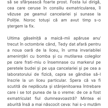
să se sfârșească foarte prost. Fosta lui dirigă,
cea care ceruse în consiliu exmatricularea, îl
văzuse pe geamul cancelariei și sunase la
Poliție. Noroc totuși că am avut timp s-o
ștergem la fix.
Ultima găselniță a maică-mii apăruse anu’
trecut în octombrie când, Tedy dat afară pentru
a noua oară de la liceu, în urma invariabilei
amenințări cu bomba și cu mutilarea colegilor
pe care frati-miu o însemnase cu markerul pe
peretele budei și pe ușa cancelariei și pe cea a
laboratorului de fizică, capra se gândise să-l
înscrie la un liceu particular. Spera că va fi
scutită de neplăcuta și stânjenitoarea întrebare
care i se tot punea de la o vreme: de ce a fost
exmatriculat fiul dumneavoastră? Mintea ei
aburită însă a mai născocit ceva: hai s-o mutăm