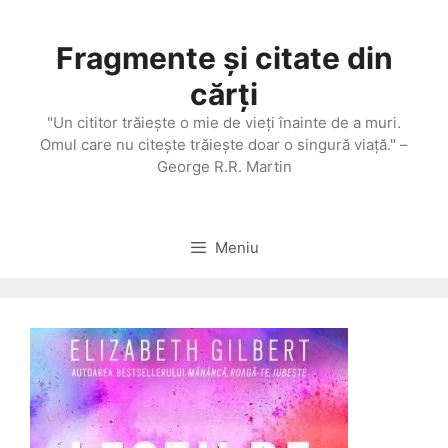
Sari
la
Fragmente și citate din
conținut
cărți
"Un cititor trăieşte o mie de vieţi înainte de a muri.
Omul care nu citeşte trăieşte doar o singură viaţă." –
George R.R. Martin
Meniu