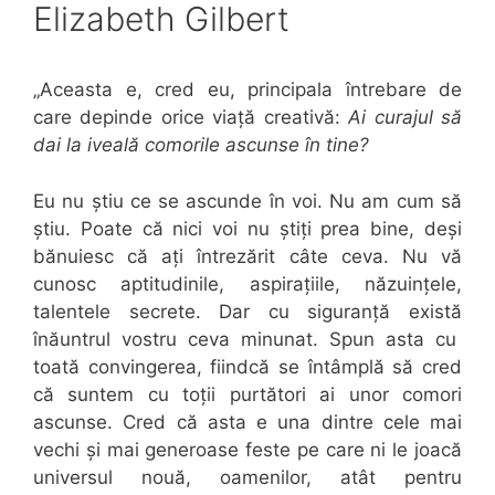
Elizabeth Gilbert
„Aceasta e, cred eu, principala întrebare de
care depinde orice viață creativă:
Ai curajul să
dai la iveală comorile ascunse în tine?
Eu nu știu ce se ascunde în voi. Nu am cum să
știu. Poate că nici voi nu știți prea bine, deși
bănuiesc că ați întrezărit câte ceva. Nu vă
cunosc aptitudinile, aspirațiile, năzuințele,
talentele secrete. Dar cu siguranță există
înăuntrul vostru ceva minunat. Spun asta cu
toată convingerea, fiindcă se întâmplă să cred
că suntem cu toții purtători ai unor comori
ascunse. Cred că asta e una dintre cele mai
vechi și mai generoase feste pe care ni le joacă
universul nouă, oamenilor, atât pentru