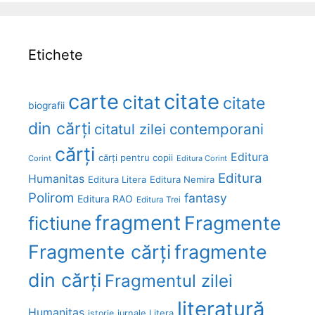
Etichete
carte
citate
citat
citate
biografii
din cărți
citatul zilei
contemporani
cărți
Editura
cărți pentru copii
Corint
Editura Corint
Editura
Humanitas
Editura Litera
Editura Nemira
Polirom
fantasy
Editura RAO
Editura Trei
fragment
Fragmente
fictiune
Fragmente cărți
fragmente
din cărți
Fragmentul zilei
literatură
Humanitas
Litera
istorie
jurnale