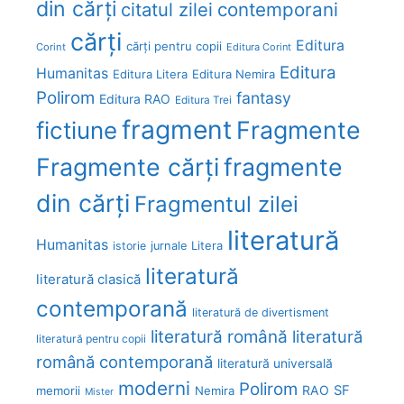
din cărți
citatul zilei
contemporani
cărți
Editura
cărți pentru copii
Corint
Editura Corint
Editura
Humanitas
Editura Litera
Editura Nemira
Polirom
fantasy
Editura RAO
Editura Trei
fragment
Fragmente
fictiune
Fragmente cărți
fragmente
din cărți
Fragmentul zilei
literatură
Humanitas
Litera
istorie
jurnale
literatură
literatură clasică
contemporană
literatură de divertisment
literatură română
literatură
literatură pentru copii
română contemporană
literatură universală
moderni
Polirom
RAO
SF
memorii
Nemira
Mister