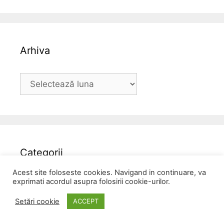
Arhiva
Arhiva
Categorii
Acest site foloseste cookies. Navigand in continuare, va
Concursuri
exprimati acordul asupra folosirii cookie-urilor.
Nepublicate
Setări cookie
ACCEPT
Recomandarea lunii