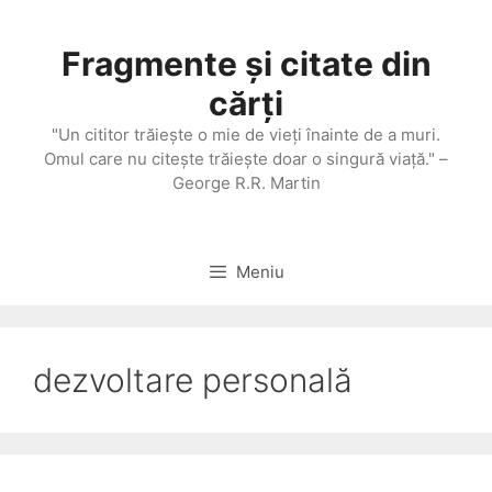
Sari
la
Fragmente și citate din
conținut
cărți
"Un cititor trăieşte o mie de vieţi înainte de a muri.
Omul care nu citeşte trăieşte doar o singură viaţă." –
George R.R. Martin
Meniu
dezvoltare personală