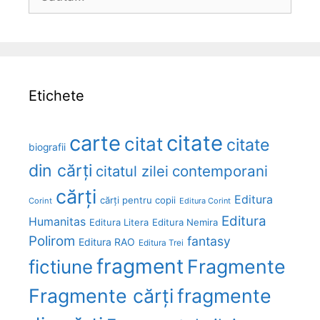
după:
Etichete
carte
citate
citat
citate
biografii
din cărți
citatul zilei
contemporani
cărți
Editura
cărți pentru copii
Corint
Editura Corint
Editura
Humanitas
Editura Litera
Editura Nemira
Polirom
fantasy
Editura RAO
Editura Trei
fragment
Fragmente
fictiune
Fragmente cărți
fragmente