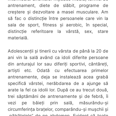
antrenament, diete de slăbit, programe de
creștere și dezvoltare a masei musculare. Am
să fac o distincție între persoanele care vin la
sala de sport, fitness și aerobic, în special,
distincție referitoare la vârstă, sex, stare
materială.
Adolescenții și tinerii cu vârsta de până la 20 de
ani vin la sală având ca idoli diferite persoane
din anturajul lor sau diferiți sportivi, cântăreți,
artiști etc. Odată cu efectuarea primelor
antrenamente, deja se instalează acea grabă
specifică vârstei, nerăbdarea de a ajunge să
arate la fel ca idolii lor. După ce au trecut două,
trei săptămâni de antrenamente și de febră, îi
vezi pe băieți prin sală, măsurându-și
circumferința brațelor, comparându-și mușchii și
„pătrățelele” de pe abdomen. Evident că toate