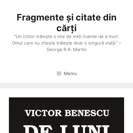
Sari
la
Fragmente și citate din
conținut
cărți
"Un cititor trăieşte o mie de vieţi înainte de a muri.
Omul care nu citeşte trăieşte doar o singură viaţă." –
George R.R. Martin
Meniu