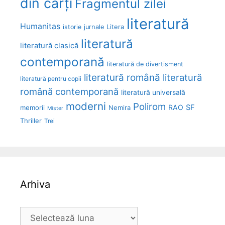
din cărți
Fragmentul zilei
literatură
Humanitas
Litera
istorie
jurnale
literatură
literatură clasică
contemporană
literatură de divertisment
literatură română
literatură
literatură pentru copii
română contemporană
literatură universală
moderni
Polirom
RAO
SF
memorii
Nemira
Mister
Thriller
Trei
Arhiva
Arhiva