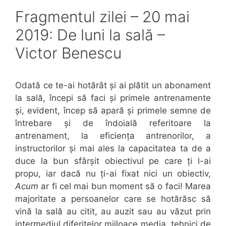
Fragmentul zilei – 20 mai
2019: De luni la sală –
Victor Benescu
Odată ce te-ai hotărât și ai plătit un abonament
la sală, începi să faci și primele antrenamente
și, evident, încep să apară și primele semne de
întrebare și de îndoială referitoare la
antrenament, la eficiența antrenorilor, a
instructorilor și mai ales la capacitatea ta de a
duce la bun sfârșit obiectivul pe care ți l-ai
propu, iar dacă nu ți-ai fixat nici un obiectiv,
Acum
ar fi cel mai bun moment să o faci! Marea
majoritate a persoanelor care se hotărăsc să
vină la sală au citit, au auzit sau au văzut prin
intermediul diferitelor mijloace media, tehnici de