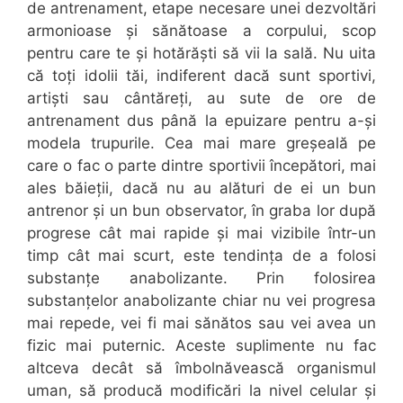
de antrenament, etape necesare unei dezvoltări
armonioase și sănătoase a corpului, scop
pentru care te și hotărăști să vii la sală. Nu uita
că toți idolii tăi, indiferent dacă sunt sportivi,
artiști sau cântăreți, au sute de ore de
antrenament dus până la epuizare pentru a-și
modela trupurile. Cea mai mare greșeală pe
care o fac o parte dintre sportivii începători, mai
ales băieții, dacă nu au alături de ei un bun
antrenor și un bun observator, în graba lor după
progrese cât mai rapide și mai vizibile într-un
timp cât mai scurt, este tendința de a folosi
substanțe anabolizante. Prin folosirea
substanțelor anabolizante chiar nu vei progresa
mai repede, vei fi mai sănătos sau vei avea un
fizic mai puternic. Aceste suplimente nu fac
altceva decât să îmbolnăvească organismul
uman, să producă modificări la nivel celular și