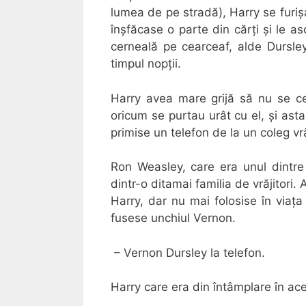
lumea de pe stradă), Harry se furiș
înșfăcase o parte din cărți și le a
cerneală pe cearceaf, alde Dursl
timpul nopții.
Harry avea mare grijă să nu se cer
oricum se purtau urât cu el, și as
primise un telefon de la un coleg vră
Ron Weasley, care era unul dintre
dintr-o ditamai familia de vrăjitori.
Harry, dar nu mai folosise în viața
fusese unchiul Vernon.
– Vernon Dursley la telefon.
Harry care era din întâmplare în ac