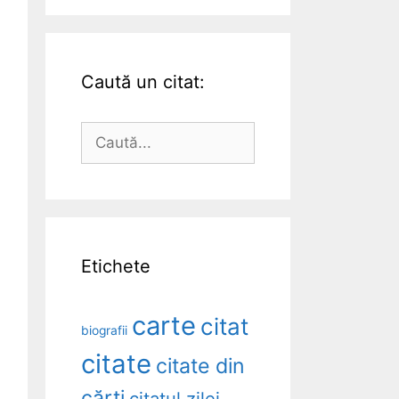
Caută un citat:
Caută
după:
Etichete
carte
citat
biografii
citate
citate din
cărți
citatul zilei