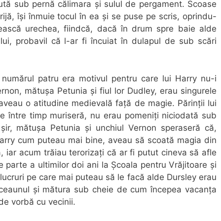
i căută sub pernă călimara și sulul de pergament. Scoase
ijă, își înmuie tocul în ea și se puse pe scris, oprindu-
ească urechea, fiindcă, dacă în drum spre baie alde
ului, probavil că l-ar fi încuiat în dulapul de sub scări
 numărul patru era motivul pentru care lui Harry nu-i
non, mătușa Petunia și fiul lor Dudley, erau singurele
 aveau o atitudine medievală față de magie. Părinții lui
care între timp muriseră, nu erau pomeniți niciodată sub
n șir, mătușa Petunia și unchiul Vernon speraseră că,
Harry cum puteau mai bine, aveau să scoată magia din
, iar acum trăiau terorizați că ar fi putut cineva să afle
parte a ultimilor doi ani la Școala pentru Vrăjitoare și
 lucruri pe care mai puteau să le facă alde Dursley erau
a, ceaunul și mătura sub cheie de cum începea vacanța
de vorbă cu vecinii.