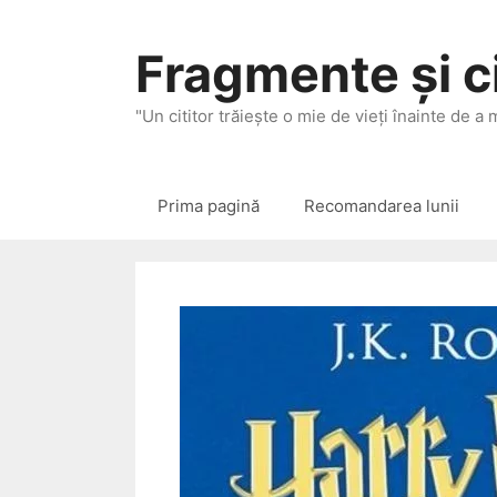
Sari
la
Fragmente și ci
conținut
"Un cititor trăieşte o mie de vieţi înainte de a
Prima pagină
Recomandarea lunii