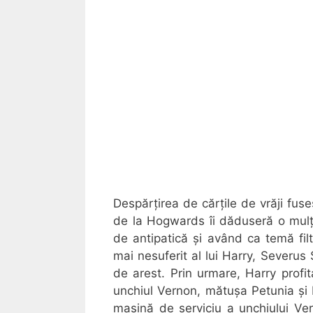
Despărțirea de cărțile de vrăji fus
de la Hogwards îi dăduseră o mulț
de antipatică și având ca temă filt
mai nesuferit al lui Harry, Severus
de arest. Prin urmare, Harry prof
unchiul Vernon, mătușa Petunia și 
mașină de serviciu a unchiului Ve