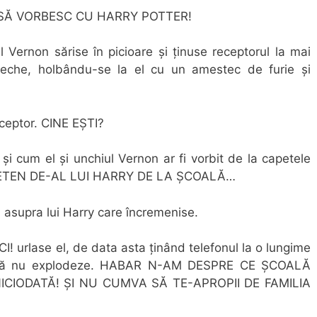
 SĂ VORBESC CU HARRY POTTER!
l Vernon sărise în picioare și ținuse receptorul la mai
eche, holbându-se la el cu un amestec de furie și
eceptor. CINE EȘTI?
 cum el și unchiul Vernon ar fi vorbit de la capetele
PRIETEN DE-AL LUI HARRY DE LA ȘCOALĂ…
ci asupra lui Harry care încremenise.
urlase el, de data asta ținând telefonul la o lungime
ut să nu explodeze. HABAR N-AM DESPRE CE ȘCOALĂ
ICIODATĂ! ȘI NU CUMVA SĂ TE-APROPII DE FAMILIA