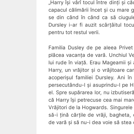
„Harry își vârî tocul între dinți ș
capacul călimării încet și cu mare gr
se din când în când ca să ciugul
Dursley i-ar fi auzit scârțâitul toc
pentru tot restul verii.
Familia Dusley de pe aleea Privet
plăcea vacanța de vară. Unchiul Ver
lui rude în viață. Erau Mageamii și
Harry, un vrăjitor și o vrăjitoare 
acoperișul familiei Dursley. Ani î
persecutându-l și asuprindu-l pe 
el. Spre supărarea lor, nu izbutiseră
că Harry își petrecuse cea mai mare 
Vrăjitori de la Hogwards. Singurele
să-i țină cărțile de vrăji, baghet
de vară și să nu-i dea voie să stea 