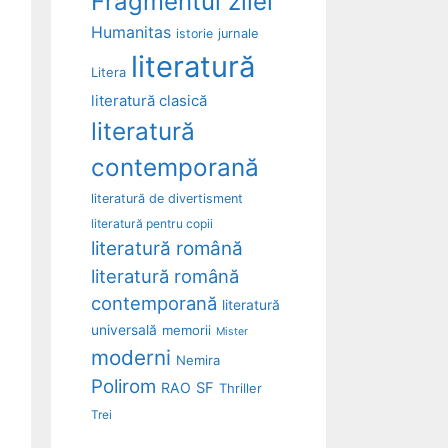
Fragmentul zilei
Humanitas
istorie
jurnale
literatură
Litera
literatură clasică
literatură
contemporană
literatură de divertisment
literatură pentru copii
literatură română
literatură română
contemporană
literatură
universală
memorii
Mister
moderni
Nemira
Polirom
RAO
SF
Thriller
Trei