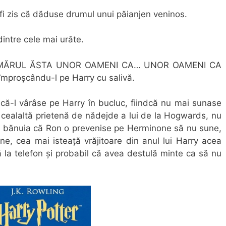
i fi zis că dăduse drumul unui păianjen veninos.
intre cele mai urâte.
UMĂRUL ĂSTA UNOR OAMENI CA… UNOR OAMENI CA
 împroșcându-l pe Harry cu salivă.
ă-l vârâse pe Harry în bucluc, fiindcă nu mai sunase
 cealaltă prietenă de nădejde a lui de la Hogwards, nu
 bănuia că Ron o prevenise pe Herminone să nu sune,
e, cea mai isteață vrăjitoare din anul lui Harry acea
 la telefon și probabil că avea destulă minte ca să nu