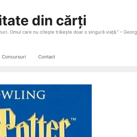
tate din cărți
 muri. Omul care nu citeşte trăieşte doar o singură viaţă." – Geor
Concursuri
Contact