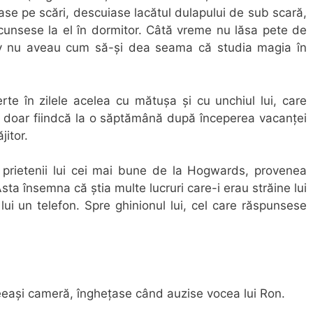
ase pe scări, descuiase lacătul dulapului de sub scară,
scunsese la el în dormitor. Câtă vreme nu lăsa pete de
ey nu aveau cum să-și dea seama că studia magia în
te în zilele acelea cu mătușa și cu unchiul lui, care
ta doar fiindcă la o săptămână după începerea vacanței
jitor.
 prietenii lui cei mai bune de la Hogwards, provenea
 Asta însemna că știa multe lucruri care-i erau străine lui
 lui un telefon. Spre ghinionul lui, cel care răspunsese
eeași cameră, înghețase când auzise vocea lui Ron.