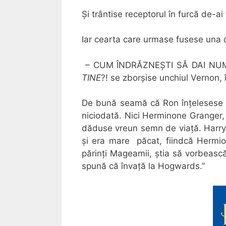
Și trântise receptorul în furcă de-a
Iar cearta care urmase fusese una d
– CUM ÎNDRĂZNEȘTI SĂ DAI N
TINE
?! se zborșise unchiul Vernon,
De bună seamă că Ron înțelesese c
niciodată. Nici Herminone Granger,
dăduse vreun semn de viață. Harry
și era mare păcat, fiindcă Hermion
părinți Mageamii, știa să vorbească
spună că învață la Hogwards.”