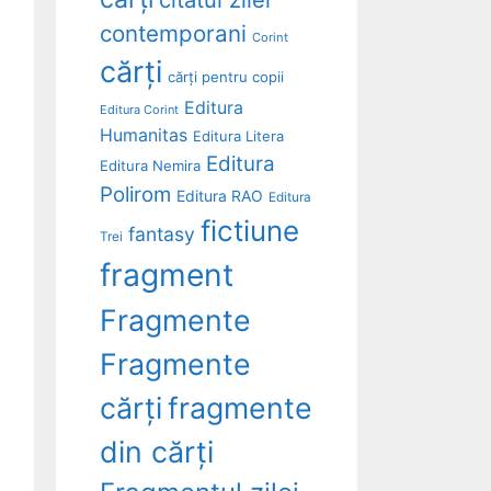
contemporani
Corint
cărți
cărți pentru copii
Editura
Editura Corint
Humanitas
Editura Litera
Editura
Editura Nemira
Polirom
Editura RAO
Editura
fictiune
fantasy
Trei
fragment
Fragmente
Fragmente
cărți
fragmente
din cărți