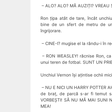
– ALO? ALO? MĂ AUZIȚI? VREAU
Ron țipa atât de tare, încât unchiu
bine de un sfert de metru de ur
îngrijorare.
– CINE-I? mugise el la rându-i în r
– RON WEASLEY! răcnise Ron, ca și
unui teren de fotbal. SUNT UN 
Unchiul Vernon își ațintise ochii mi
– NU E NICI UN HARRY POTTER AICI! 
de braț, de parcă s-ar fi tem
VORBEȘTI! SĂ NU MĂ MAI SUNI N
MEA!