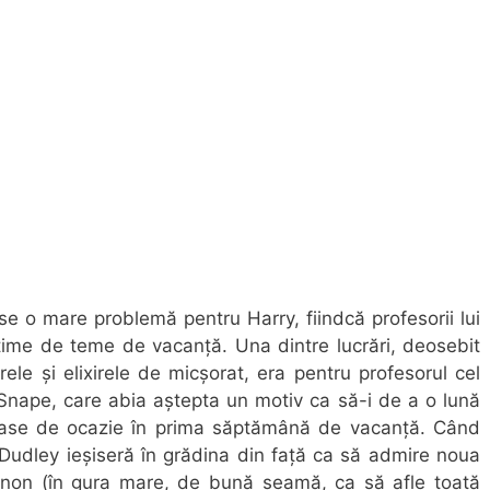
ese o mare problemă pentru Harry, fiindcă profesorii lui
ime de teme de vacanță. Una dintre lucrări, deosebit
rele și elixirele de micșorat, era pentru profesorul cel
 Snape, care abia aștepta un motiv ca să-i de a o lună
itase de ocazie în prima săptămână de vacanță. Când
Dudley ieșiseră în grădina din față ca să admire noua
rnon (în gura mare, de bună seamă, ca să afle toată