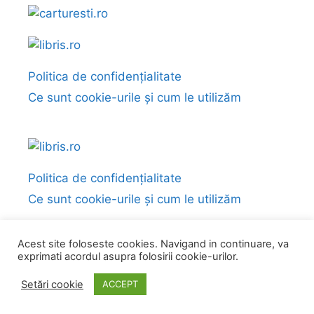
Politica de confidențialitate
Ce sunt cookie-urile și cum le utilizăm
Politica de confidențialitate
Ce sunt cookie-urile și cum le utilizăm
Acest site foloseste cookies. Navigand in continuare, va
exprimati acordul asupra folosirii cookie-urilor.
© 2026 Fragmente și citate din cărți
• Construit cu
GeneratePress
Setări cookie
ACCEPT