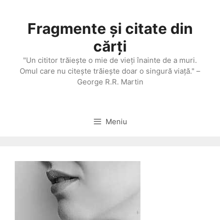
Sari
la
Fragmente și citate din
conținut
cărți
"Un cititor trăieşte o mie de vieţi înainte de a muri.
Omul care nu citeşte trăieşte doar o singură viaţă." –
George R.R. Martin
Meniu