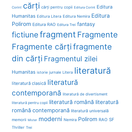
cărți
Editura
cărți pentru copii
Corint
Editura Corint
Editura
Humanitas
Editura Litera
Editura Nemira
Polirom
fantasy
Editura RAO
Editura Trei
fragment
Fragmente
fictiune
Fragmente cărți
fragmente
din cărți
Fragmentul zilei
literatură
Humanitas
Litera
istorie
jurnale
literatură
literatură clasică
contemporană
literatură de divertisment
literatură română
literatură
literatură pentru copii
română contemporană
literatură universală
moderni
Polirom
RAO
SF
memorii
Nemira
Mister
Thriller
Trei