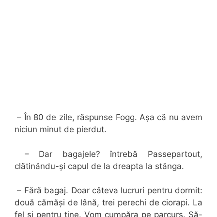
– În 80 de zile, răspunse Fogg. Așa că nu avem
niciun minut de pierdut.
– Dar bagajele? întrebă Passepartout,
clătinându-și capul de la dreapta la stânga.
– Fără bagaj. Doar câteva lucruri pentru dormit:
două cămăși de lână, trei perechi de ciorapi. La
fel și pentru tine. Vom cumpăra pe parcurs. Să-