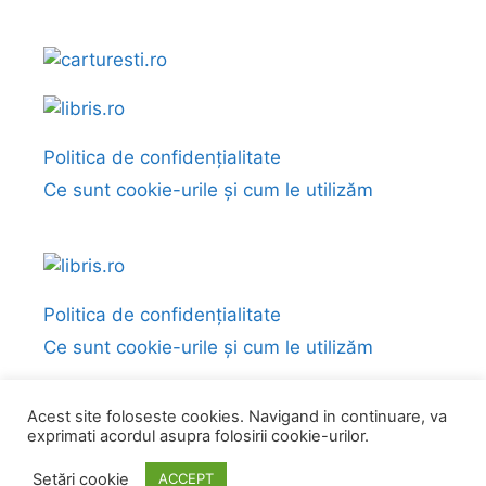
Politica de confidențialitate
Ce sunt cookie-urile și cum le utilizăm
Politica de confidențialitate
Ce sunt cookie-urile și cum le utilizăm
Acest site foloseste cookies. Navigand in continuare, va
exprimati acordul asupra folosirii cookie-urilor.
© 2026 Fragmente și citate din cărți
• Construit cu
GeneratePress
Setări cookie
ACCEPT