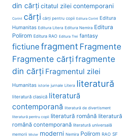
din cărți
citatul zilei
contemporani
cărți
Editura
cărți pentru copii
Corint
Editura Corint
Editura
Humanitas
Editura Litera
Editura Nemira
Polirom
fantasy
Editura RAO
Editura Trei
fragment
Fragmente
fictiune
Fragmente cărți
fragmente
din cărți
Fragmentul zilei
literatură
Humanitas
Litera
istorie
jurnale
literatură
literatură clasică
contemporană
literatură de divertisment
literatură română
literatură
literatură pentru copii
română contemporană
literatură universală
moderni
Polirom
RAO
SF
memorii
Nemira
Mister