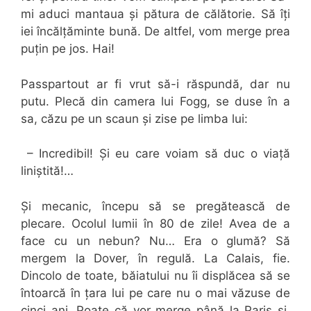
mi aduci mantaua și pătura de călătorie. Să îți
iei încălțăminte bună. De altfel, vom merge prea
puțin pe jos. Hai!
Passpartout ar fi vrut să-i răspundă, dar nu
putu. Plecă din camera lui Fogg, se duse în a
sa, căzu pe un scaun și zise pe limba lui:
– Incredibil! Și eu care voiam să duc o viață
liniștită!…
Și mecanic, începu să se pregătească de
plecare. Ocolul lumii în 80 de zile! Avea de a
face cu un nebun? Nu… Era o glumă? Să
mergem la Dover, în regulă. La Calais, fie.
Dincolo de toate, băiatului nu îi displăcea să se
întoarcă în țara lui pe care nu o mai văzuse de
cinci ani. Poate că vor merge până la Paris și,