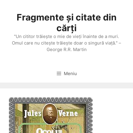
Sari
la
Fragmente și citate din
conținut
cărți
"Un cititor trăieşte o mie de vieţi înainte de a muri.
Omul care nu citeşte trăieşte doar o singură viaţă." –
George R.R. Martin
Meniu