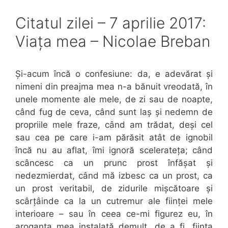
Citatul zilei – 7 aprilie 2017:
Viața mea – Nicolae Breban
Și-acum încă o confesiune: da, e adevărat și
nimeni din preajma mea n-a bănuit vreodată, în
unele momente ale mele, de zi sau de noapte,
când fug de ceva, când sunt laș și nedemn de
propriile mele fraze, când am trădat, deși cel
sau cea pe care i-am părăsit atât de ignobil
încă nu au aflat, îmi ignoră scelerateța; când
scâncesc ca un prunc prost înfășat și
nedezmierdat, când mă izbesc ca un prost, ca
un prost veritabil, de zidurile mișcătoare și
scârțâinde ca la un cutremur ale ființei mele
interioare – sau în ceea ce-mi figurez eu, în
aroganța mea instalată demult, de a fi „ființa