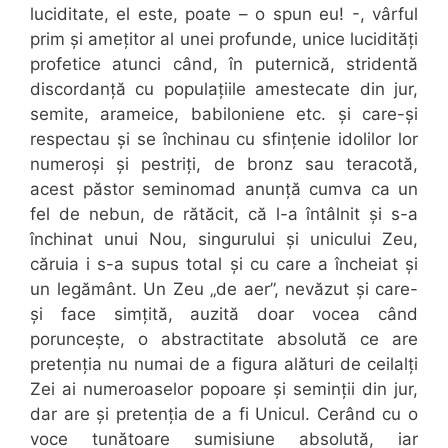
luciditate, el este, poate – o spun eu! -, vârful
prim și amețitor al unei profunde, unice lucidități
profetice atunci când, în puternică, stridentă
discordanță cu populațiile amestecate din jur,
semite, arameice, babiloniene etc. și care-și
respectau și se închinau cu sfințenie idolilor lor
numeroși și pestriți, de bronz sau teracotă,
acest păstor seminomad anunță cumva ca un
fel de nebun, de rătăcit, că l-a întâlnit și s-a
închinat unui Nou, singurului și unicului Zeu,
căruia i s-a supus total și cu care a încheiat și
un legământ. Un Zeu „de aer”, nevăzut și care-
și face simțită, auzită doar vocea când
poruncește, o abstractitate absolută ce are
pretenția nu numai de a figura alături de ceilalți
Zei ai numeroaselor popoare și seminții din jur,
dar are și pretenția de a fi Unicul. Cerând cu o
voce tunătoare sumisiune absolută, iar