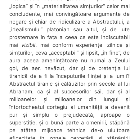
„logica” și în „materialitatea simțurilor” celor mai
concludente, mai convingătoare argumente de
negare și chiar de ridiculizare a Abstractului, a
„idealismului” platonian sau altul, și de iute
prosternare în fața a ceea ce este indiscutabil
mai
vizibil
, mai conform experienței zilnice și
simțurilor, ceva „acceptabil” și lipsit, „în fine”, de
aura aceea amenințătoare nu numai a Zeului
gol, de aer, nevăzut, dar și de pretenția lui
tiranică de a fi la începuturile ființei și a lumii?
Abstractul tiranic și călăuzitor prin secole al lui
Abraham, ca și al succesorilor săi, dar și al
milioanelor și milioanelor din lungul și
întortocheatul cortegiu al umanității a devenit
pur și simplu o prejudecată, aproape o
superstiție, și o bună parte a omenirii, stăpână
pe atâtea mijloace tehnice de-o uluitoare
eficacitate în zonele cercetării și stăpânirii