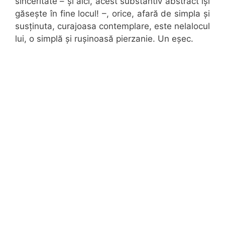
sinceritate – și aici, acest substantiv abstract își
găsește în fine locul! –, orice, afară de simpla și
susținuta, curajoasa contemplare, este nelalocul
lui, o simplă și rușinoasă pierzanie. Un eșec.