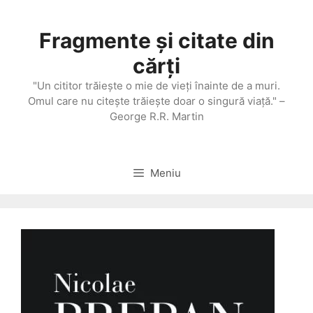
Sari
la
Fragmente și citate din
conținut
cărți
"Un cititor trăieşte o mie de vieţi înainte de a muri.
Omul care nu citeşte trăieşte doar o singură viaţă." –
George R.R. Martin
Meniu