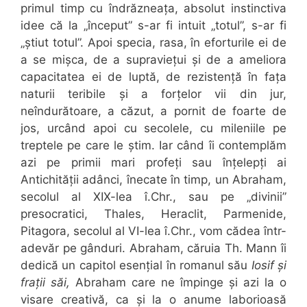
primul timp cu îndrăzneața, absolut instinctiva
idee că la „început” s-ar fi intuit „totul”, s-ar fi
„știut totul”. Apoi specia, rasa, în eforturile ei de
a se mișca, de a supraviețui și de a ameliora
capacitatea ei de luptă, de rezistență în fața
naturii teribile și a forțelor vii din jur,
neîndurătoare, a căzut, a pornit de foarte de
jos, urcând apoi cu secolele, cu mileniile pe
treptele pe care le știm. Iar când îi contemplăm
azi pe primii mari profeți sau înțelepți ai
Antichității adânci, înecate în timp, un Abraham,
secolul al XIX-lea î.Chr., sau pe „divinii”
presocratici, Thales, Heraclit, Parmenide,
Pitagora, secolul al VI-lea î.Chr., vom cădea într-
adevăr pe gânduri. Abraham, căruia Th. Mann îi
dedică un capitol esențial în romanul său
Iosif și
frații săi,
Abraham care ne împinge și azi la o
visare creativă, ca și la o anume laborioasă