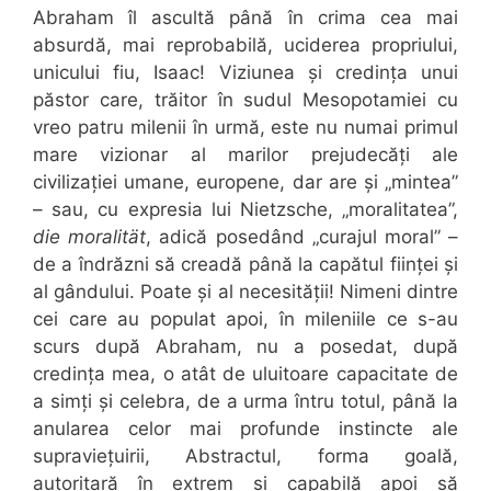
Abraham îl ascultă până în crima cea mai
absurdă, mai reprobabilă, uciderea propriului,
unicului fiu, Isaac! Viziunea și credința unui
păstor care, trăitor în sudul Mesopotamiei cu
vreo patru milenii în urmă, este nu numai primul
mare vizionar al marilor prejudecăți ale
civilizației umane, europene, dar are și „mintea”
– sau, cu expresia lui Nietzsche, „moralitatea”,
die moralität
, adică posedând „curajul moral” –
de a îndrăzni să creadă până la capătul ființei și
al gândului. Poate și al necesității! Nimeni dintre
cei care au populat apoi, în mileniile ce s-au
scurs după Abraham, nu a posedat, după
credința mea, o atât de uluitoare capacitate de
a simți și celebra, de a urma întru totul, până la
anularea celor mai profunde instincte ale
supraviețuirii, Abstractul, forma goală,
autoritară în extrem și capabilă apoi să