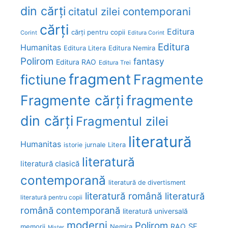
din cărți
citatul zilei
contemporani
cărți
Editura
cărți pentru copii
Corint
Editura Corint
Editura
Humanitas
Editura Litera
Editura Nemira
Polirom
fantasy
Editura RAO
Editura Trei
fragment
Fragmente
fictiune
Fragmente cărți
fragmente
din cărți
Fragmentul zilei
literatură
Humanitas
Litera
istorie
jurnale
literatură
literatură clasică
contemporană
literatură de divertisment
literatură română
literatură
literatură pentru copii
română contemporană
literatură universală
moderni
Polirom
RAO
SF
memorii
Nemira
Mister