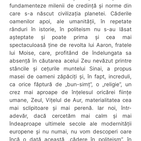
fundamenteze milenii de credință și norme din
care s-a născut civilizația planetei. Căderile
oamenilor apoi, ale umanității, în repetate
rânduri în istorie, în politeism nu s-au lăsat
așteptate și poate prima și cea mai
spectaculoasă ține de revolta lui Aaron, fratele
lui Moise, care, profitând de îndelungata sa
absență în căutarea acelui Zeu nevăzut printre
stâncile și cețurile muntelui Sinai, a propus
masei de oameni zăpăciți și, în fapt, increduli,
ca orice făptură de „bun-simț”, o „religie”, un
crez mai aproape de înțelesul oricărei ființe
umane, Zeul, Vițelul de Aur, materialitatea cea
mai sclipitoare și mai perenă. Iar noi, într-
adevăr, dacă cercetăm mai calm și mai
îndeaproape ultimele secole ale modernității
europene și nu numai, nu vom descoperi oare
încă o dată această „cădere în politeism”, în