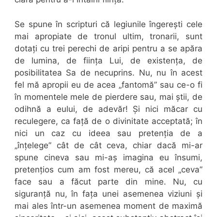
Se spune în scripturi că legiunile îngerești cele
mai apropiate de tronul ultim, tronarii, sunt
dotați cu trei perechi de aripi pentru a se apăra
de lumina, de ființa Lui, de existența, de
posibilitatea Sa de necuprins. Nu, nu în acest
fel mă apropii eu de acea „fantomă” sau ce-o fi
în momentele mele de pierdere sau, mai știi, de
odihnă a eului, de adevăr! Și nici măcar cu
reculegere, ca față de o divinitate acceptată; în
nici un caz cu ideea sau pretenția de a
„înțelege” cât de cât ceva, chiar dacă mi-ar
spune cineva sau mi-aș imagina eu însumi,
pretențios cum am fost mereu, că acel „ceva”
face sau a făcut parte din mine. Nu, cu
siguranță nu, în fața unei asemenea viziuni și
mai ales într-un asemenea moment de maximă