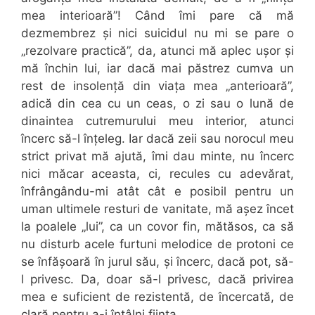
mea interioară”! Când îmi pare că mă
dezmembrez și nici suicidul nu mi se pare o
„rezolvare practică”, da, atunci mă aplec ușor și
mă închin lui, iar dacă mai păstrez cumva un
rest de insolență din viața mea „anterioară”,
adică din cea cu un ceas, o zi sau o lună de
dinaintea cutremurului meu interior, atunci
încerc să-l înțeleg. Iar dacă zeii sau norocul meu
strict privat mă ajută, îmi dau minte, nu încerc
nici măcar aceasta, ci, recules cu adevărat,
înfrângându-mi atât cât e posibil pentru un
uman ultimele resturi de vanitate, mă așez încet
la poalele „lui”, ca un covor fin, mătăsos, ca să
nu disturb acele furtuni melodice de protoni ce
se înfășoară în jurul său, și încerc, dacă pot, să-
l privesc. Da, doar să-l privesc, dacă privirea
mea e suficient de rezistentă, de încercată, de
clară pentru a-i întâlni ființa.