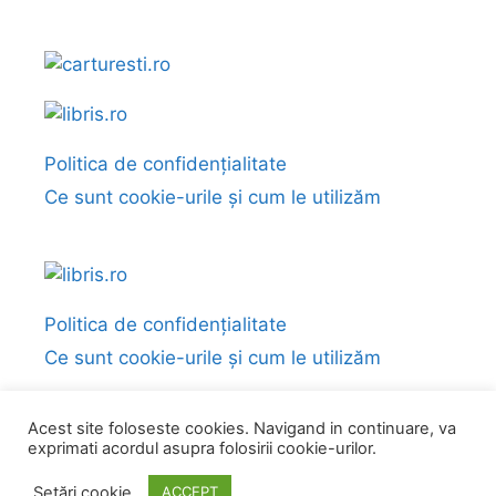
Politica de confidențialitate
Ce sunt cookie-urile și cum le utilizăm
Politica de confidențialitate
Ce sunt cookie-urile și cum le utilizăm
Acest site foloseste cookies. Navigand in continuare, va
exprimati acordul asupra folosirii cookie-urilor.
© 2026 Fragmente și citate din cărți
• Construit cu
GeneratePress
Setări cookie
ACCEPT