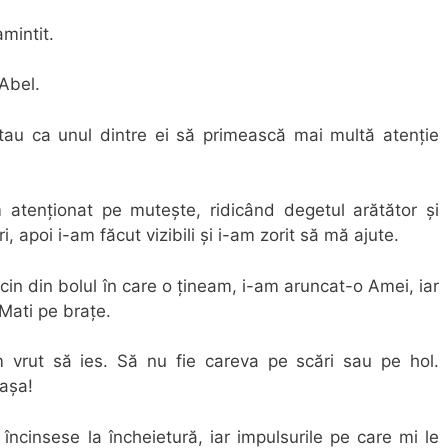
mintit.
Abel.
rtau ca unul dintre ei să primească mai multă atenție
atenționat pe mutește, ridicând degetul arătător și
 apoi i-am făcut vizibili și i-am zorit să mă ajute.
n din bolul în care o țineam, i-am aruncat-o Amei, iar
Mati pe brațe.
vrut să ies. Să nu fie careva pe scări sau pe hol.
 așa!
ncinsese la încheietură, iar impulsurile pe care mi le