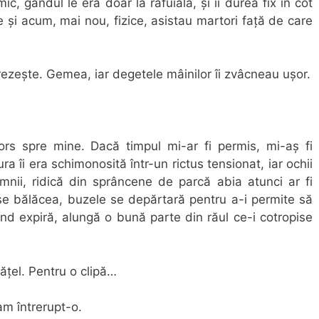
c, gândul le era doar la răfuială, și îi durea fix în cot
le și acum, mai nou, fizice, asistau martori față de care
ezește. Gemea, iar degetele mâinilor îi zvâcneau ușor.
ors spre mine. Dacă timpul mi-ar fi permis, mi-aș fi
 îi era schimonosită într-un rictus tensionat, iar ochii
umnii, ridică din sprâncene de parcă abia atunci ar fi
 se bălăcea, buzele se depărtară pentru a-i permite să
nd expiră, alungă o bună parte din răul ce-i cotropise
ățel. Pentru o clipă…
am întrerupt-o.