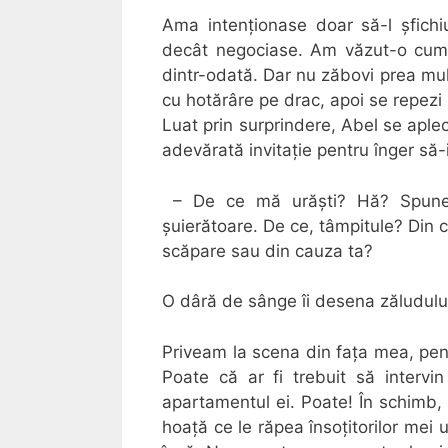
Ama intenționase doar să-l șfichi
decât negociase. Am văzut-o cum s
dintr-odată. Dar nu zăbovi prea mul
cu hotărâre pe drac, apoi se repezi l
Luat prin surprindere, Abel se aple
adevărată invitație pentru înger să-i
– De ce mă urăști? Hă? Spune! r
șuierătoare. De ce, tâmpitule? Din 
scăpare sau din cauza ta?
O dâră de sânge îi desena zăludulu
Priveam la scena din fața mea, pen
Poate că ar fi trebuit să intervi
apartamentul ei. Poate! În schimb,
hoață ce le răpea însoțitorilor mei