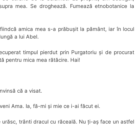
supra mea. Se droghează. Fumează etnobotanice la
iindcă amica mea s-a prăbușit la pământ, iar în locul
elungă a lui Abel.
uperat timpul pierdut prin Purgatoriu și de procurat
tă pentru mica mea rătăcire. Hai!
nvinsă că a visat.
eni Ama. Ia, fă-mi și mie ce i-ai făcut ei.
 urăsc, trânti dracul cu răceală. Nu ți-aș face un astfel