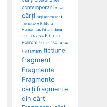
contemporani
Corint
cărți
cărți pentru copii
Editura
Editura Corint
Humanitas
Editura Litera
Editura
Editura Nemira
Polirom
Editura RAO
Editura
fictiune
fantasy
Trei
fragment
Fragmente
Fragmente
cărți
fragmente
din cărți