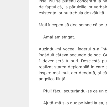
însă. Nu se puteau concentra la nimi
de faptul că, la păruielile lor verba
existența lor nu trebuia dezvăluită.
Mati începea să dea semne că se tr
– Ama! am strigat.
Auzindu-mi vocea, îngerul s-a înt
îngăduit câteva secunde de șoc. Gura
îi deveniseră tulburi. Descleștă p
realizat starea deplorabilă în care
inspire mai mult aer deodată, și câ
angelica ființă.
– Pfui! făcu, scuturându-se ca un c
– Ajută-mă s-o duc pe Mati la ea, 