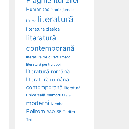
Fragmentul zilei
Humanitas
istorie
jurnale
literatură
Litera
literatură clasică
literatură
contemporană
literatură de divertisment
literatură pentru copii
literatură română
literatură română
contemporană
literatură
universală
memorii
Mister
moderni
Nemira
Polirom
RAO
SF
Thriller
Trei