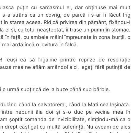
uiască puțin cu sarcasmul ei, dar obținuse mai mult
-a strâns ca un covrig, de parcă i s-ar fi făcut frig
t în starea aceea. Ridică privirea din pământ, fixându-l
a el și, cu totul neașteptat, îi trase un pumn în stomac.
că în față, cu ambele mâini împreunate în zona burții, o
 mai ardă încă o lovitură în falcă.
euși ea să îngaime printre reprize de respirație
cauza mea ne aflăm amândoi aici, legați fără putință de
i o urmă subțirică de la buze până sub bărbie.
dulând când la salvatoremi, când la Mati cea leșinată.
n între nebunii ăia doi și s-o duc pe vecina mea în
 am șoptit comanda de invizibilitate, simțindu-mă ca o
 un drept câștigat cu multă suferință. Nu aveam de ales