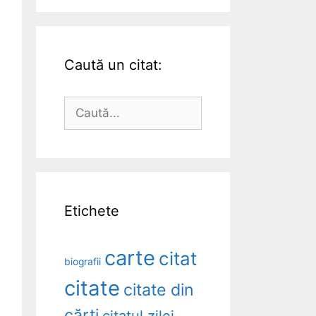
Caută un citat:
Caută
după:
Etichete
carte
citat
biografii
citate
citate din
cărți
citatul zilei