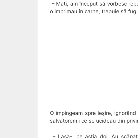
– Mati, am început să vorbesc repe
o imprimau în carne, trebuie să fug
O împingeam spre ieșire, ignorând f
salvatoremii ce se ucideau din privir
– Lasă-i pe ăștia doi. Au scăpa