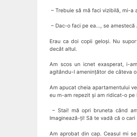
– Trebuie să mă faci vizibilă, mi-a a
– Dac-o faci pe ea…, se amestecă 
Erau ca doi copii geloși. Nu supo
decât altul.
Am scos un icnet exasperat, i-am 
agitându-l amenințător de câteva ori,
Am apucat cheia apartamentului veci
eu m-am repezit și am ridicat-o pe 
– Stai! mă opri bruneta când am 
Imaginează-ți! Să te vadă că o cari
Am aprobat din cap. Ceasul mi se î