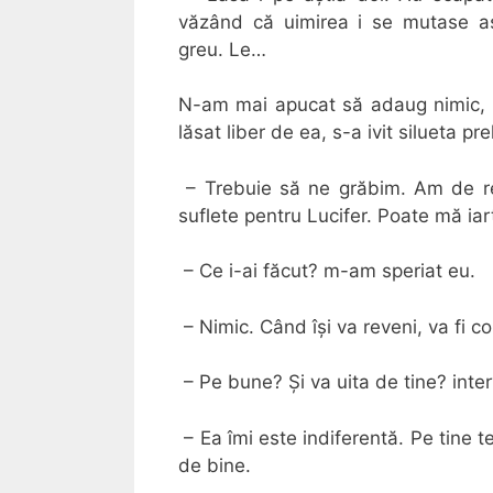
văzând că uimirea i se mutase a
greu. Le…
N-am mai apucat să adaug nimic, f
lăsat liber de ea, s-a ivit silueta pr
– Trebuie să ne grăbim. Am de rec
suflete pentru Lucifer. Poate mă iar
– Ce i-ai făcut? m-am speriat eu.
– Nimic. Când își va reveni, va fi co
– Pe bune? Și va uita de tine? interv
– Ea îmi este indiferentă. Pe tine te
de bine.