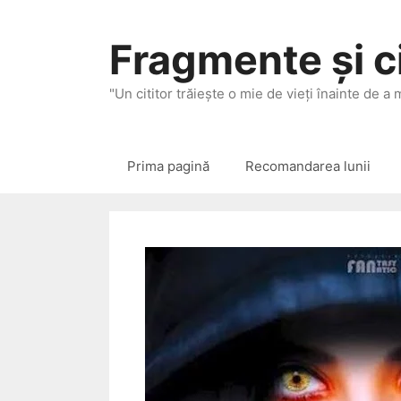
Sari
la
Fragmente și ci
conținut
"Un cititor trăieşte o mie de vieţi înainte de a
Prima pagină
Recomandarea lunii