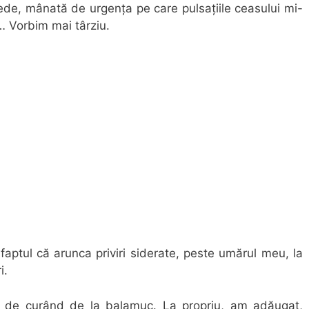
de, mânată de urgența pe care pulsațiile ceasului mi-
… Vorbim mai târziu.
aptul că arunca priviri siderate, peste umărul meu, la
i.
t de curând de la balamuc. La propriu, am adăugat,