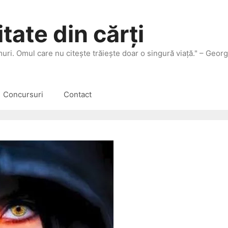
tate din cărți
 muri. Omul care nu citeşte trăieşte doar o singură viaţă." – Geor
Concursuri
Contact