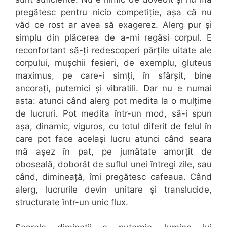
pregătesc pentru nicio competiție, așa că nu
văd ce rost ar avea să exagerez. Alerg pur și
simplu din plăcerea de a-mi regăsi corpul. E
reconfortant să-ți redescoperi părțile uitate ale
corpului, mușchii fesieri, de exemplu, gluteus
maximus, pe care-i simți, în sfârșit, bine
ancorați, puternici și vibratili. Dar nu e numai
asta: atunci când alerg pot medita la o mulțime
de lucruri. Pot medita într-un mod, să-i spun
așa, dinamic, viguros, cu totul diferit de felul în
care pot face același lucru atunci când seara
mă așez în pat, pe jumătate amorțit de
oboseală, doborât de suflul unei întregi zile, sau
când, dimineață, îmi pregătesc cafeaua. Când
alerg, lucrurile devin unitare și translucide,
structurate într-un unic flux.