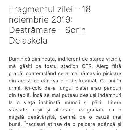
Fragmentul zilei – 18
noiembrie 2019:
Destrămare – Sorin
Delaskela
Duminică dimineața, indiferent de starea vremii,
mă găsiți pe fostul stadion CFR. Alerg fără
grabă, contemplând ce a mai rămas în picioare
din acest loc cândva plin de freamăt. Cu ani în
urmă, ici-colo de-a lungul pistei erau panouri
din tablă. Încă se mai puteau desluși îndemnuri
la o viață închinată muncii și păcii. Litere
sfâșiate, roșii și albastre, caligrafiate cu o
migală desăvârșită, demnă de o cauză mai
bună. Înscrisuri atinse de o paloare adâncă și