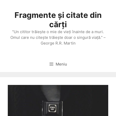
Sari
la
Fragmente și citate din
conținut
cărți
"Un cititor trăieşte o mie de vieţi înainte de a muri.
Omul care nu citeşte trăieşte doar o singură viaţă." –
George R.R. Martin
Meniu