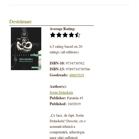
Destrămare
Average Rating:
4,5 rating based on 20
ratings (all editions)
ISBN-10:
9734730762
ISBN-13:
9789734730766
Goodreads:
48667019
Author(s):
Sorin Delaskela
Publisher:
Paralela 45
Published:
10//2019
„Ce face, de fapt, Sorin
Delaskela? Descrie, cu o
asumată tehnică a
comprimării, arheologia
unor stări sufletești