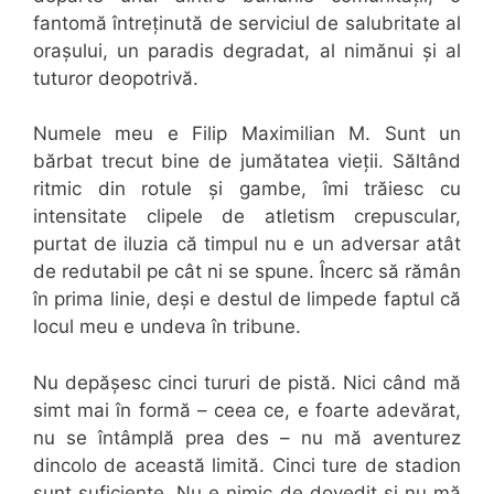
fantomă întreținută de serviciul de salubritate al
orașului, un paradis degradat, al nimănui și al
tuturor deopotrivă.
Numele meu e Filip Maximilian M. Sunt un
bărbat trecut bine de jumătatea vieții. Săltând
ritmic din rotule și gambe, îmi trăiesc cu
intensitate clipele de atletism crepuscular,
purtat de iluzia că timpul nu e un adversar atât
de redutabil pe cât ni se spune. Încerc să rămân
în prima linie, deși e destul de limpede faptul că
locul meu e undeva în tribune.
Nu depășesc cinci tururi de pistă. Nici când mă
simt mai în formă – ceea ce, e foarte adevărat,
nu se întâmplă prea des – nu mă aventurez
dincolo de această limită. Cinci ture de stadion
sunt suficiente. Nu e nimic de dovedit și nu mă