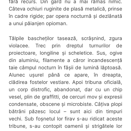
fără recurs. Din gard nu a mai rămas nimic.
Câteva ochiuri ruginite de plasă metalică, prinse
în cadre rigide; par opera nocturnă și dezlânată
a unui păianjen opioman.
Tălpile bascheților tasează, scrâșnind, zgura
violacee. Trec prin dreptul turnurilor de
proiectoare, longiline și scheletice. Sus, ogive
din aluminiu, filamente a căror incandescență
taie câmpul nocturn în fâșii de lumină lăptoasă.
Alunec ușurel până ce apare, în dreapta,
clădirea fostelor vestiare. Apoi tribuna oficială,
un corp distrofic, abandonat, dar cu un chip
vesel, plin de graffitti, de cercuri mov și expresii
condensate, obscene și microbiste. Câțiva plopi
bătrâni păzesc locul – sunt aici din timpuri
vechi. Sub foșnetul lor firav s-au ridicat aceste
tribune, s-au contopit oamenii și strigătele lor