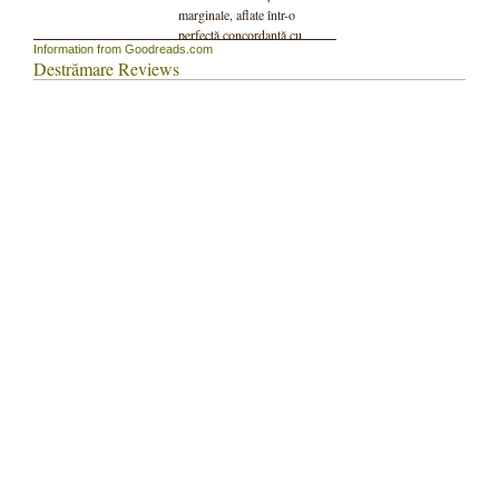
marginale, aflate într-o
perfectă concordanță cu
Information from Goodreads.com
mediul social în care se nasc.
Destrămare Reviews
Nu pot să spun că e un
roman al periferiei, pentru că
ar însemna să-i atribui
valențe total străine de
sunetul de ansamblu al cărții.
Dar pot să spun că, deși
citadin în aparență, romanul
lui Delaskela cuprinde, în
mic, o întreagă paletă de
umori, nemulțumiri, frustrări
și neîmpliniri specifice unui
individ care și-a pus în
geanta de pe umăr toate
întrebările referitoare la
lumea în care se târăște și
care caută, cu o febrilă
nepăsare, răspunsuri.”
(
Dan-Liviu BOERIU
)