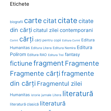
Etichete
carte
citate
citat
citate
biografii
din cărți
citatul zilei
contemporani
cărți
Editura
cărți pentru copii
Corint
Editura Corint
Editura
Humanitas
Editura Litera
Editura Nemira
Polirom
fantasy
Editura RAO
Editura Trei
fragment
Fragmente
fictiune
Fragmente cărți
fragmente
din cărți
Fragmentul zilei
literatură
Humanitas
Litera
istorie
jurnale
literatură
literatură clasică