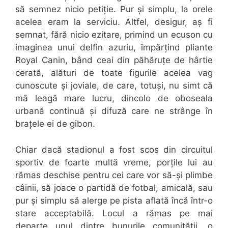
să semnez nicio petiție. Pur și simplu, la orele
acelea eram la serviciu. Altfel, desigur, aș fi
semnat, fără nicio ezitare, primind un ecuson cu
imaginea unui delfin azuriu, împărțind pliante
Royal Canin, bând ceai din păhăruțe de hârtie
cerată, alături de toate figurile acelea vag
cunoscute și joviale, de care, totuși, nu simt că
mă leagă mare lucru, dincolo de oboseala
urbană continuă și difuză care ne strânge în
brațele ei de gibon.
Chiar dacă stadionul a fost scos din circuitul
sportiv de foarte multă vreme, porțile lui au
rămas deschise pentru cei care vor să-și plimbe
câinii, să joace o partidă de fotbal, amicală, sau
pur și simplu să alerge pe pista aflată încă într-o
stare acceptabilă. Locul a rămas pe mai
departe unul dintre bunurile comunității, o