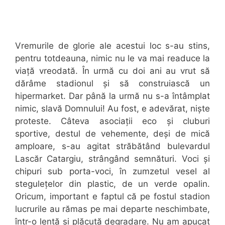
Vremurile de glorie ale acestui loc s-au stins,
pentru totdeauna, nimic nu le va mai readuce la
viață vreodată. În urmă cu doi ani au vrut să
dărâme stadionul și să construiască un
hipermarket. Dar până la urmă nu s-a întâmplat
nimic, slavă Domnului! Au fost, e adevărat, niște
proteste. Câteva asociații eco și cluburi
sportive, destul de vehemente, deși de mică
amploare, s-au agitat străbătând bulevardul
Lascăr Catargiu, strângând semnături. Voci și
chipuri sub porta-voci, în zumzetul vesel al
stegulețelor din plastic, de un verde opalin.
Oricum, important e faptul că pe fostul stadion
lucrurile au rămas pe mai departe neschimbate,
într-o lentă și plăcută degradare. Nu am apucat