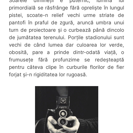
Soarele dimineții e puternic, lumina lui
primordială se răsfrânge fără opreliște în lungul
pistei, scoate-n relief vechi urme striate de
pantofi în praful de zgură, aruncă umbra unui
turn de proiectoare și o curbează până dincolo
de jumătatea terenului. Porțile stadionului sunt
vechi de când lumea dar culoarea lor verde,
obosită, pare a prinde dintr-odată viață, o
frumusețe fără profunzime se redeșteaptă
pentru câteva clipe în curburile florilor de fier
forjat și-n rigiditatea lor rugoasă.