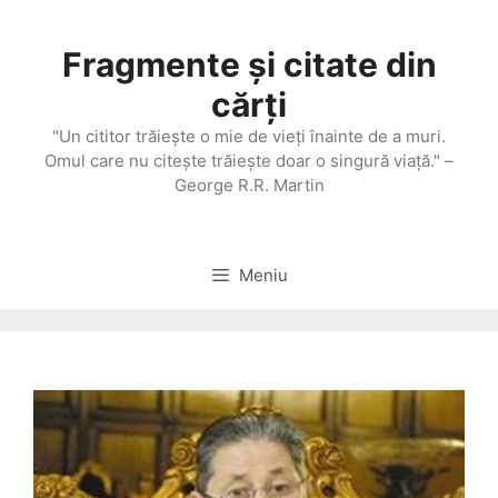
Sari
la
Fragmente și citate din
conținut
cărți
"Un cititor trăieşte o mie de vieţi înainte de a muri.
Omul care nu citeşte trăieşte doar o singură viaţă." –
George R.R. Martin
Meniu