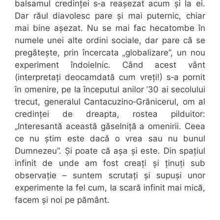
balsamul credinței s‑a reașezat acum și la ei.
Dar răul diavolesc pare și mai puternic, chiar
mai bine așezat. Nu se mai fac hecatombe în
numele unei alte ordini sociale, dar pare că se
pregătește, prin încercata „globalizare”, un nou
experiment îndoielnic. Când acest vânt
(interpretați deocamdată cum vreți!) s‑a pornit
în omenire, pe la începutul anilor ’30 ai secolului
trecut, generalul Cantacuzino‑Grănicerul, om al
credinței de dreapta, rostea pilduitor:
„Interesantă această găselniță a omenirii. Ceea
ce nu știm este dacă o vrea sau nu bunul
Dumnezeu”. Și poate că așa și este. Din spațiul
infinit de unde am fost creați și ținuți sub
observație – suntem scrutați și supuși unor
experimente la fel cum, la scară infinit mai mică,
facem și noi pe pământ.