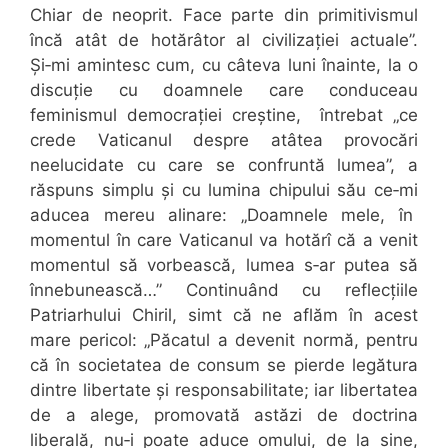
Chiar de neoprit. Face parte din primitivismul
încă atât de hotărâtor al civilizației actuale”.
Și‑mi amintesc cum, cu câteva luni înainte, la o
discuție cu doamnele care conduceau
feminismul democrației creștine, întrebat „ce
crede Vaticanul despre atâtea provocări
neelucidate cu care se confruntă lumea”, a
răspuns simplu și cu lumina chipului său ce‑mi
aducea mereu alinare: „Doamnele mele, în
momentul în care Vaticanul va hotărî că a venit
momentul să vorbească, lumea s‑ar putea să
înnebunească…” Continuând cu reflecțiile
Patriarhului Chiril, simt că ne aflăm în acest
mare pericol: „Păcatul a devenit normă, pentru
că în societatea de consum se pierde legătura
dintre libertate și responsabilitate; iar libertatea
de a alege, promovată astăzi de doctrina
liberală, nu‑i poate aduce omului, de la sine,