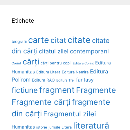
Etichete
carte
citate
citat
citate
biografii
din cărți
citatul zilei
contemporani
cărți
Editura
cărți pentru copii
Corint
Editura Corint
Editura
Humanitas
Editura Litera
Editura Nemira
Polirom
fantasy
Editura RAO
Editura Trei
fragment
Fragmente
fictiune
Fragmente cărți
fragmente
din cărți
Fragmentul zilei
literatură
Humanitas
Litera
istorie
jurnale