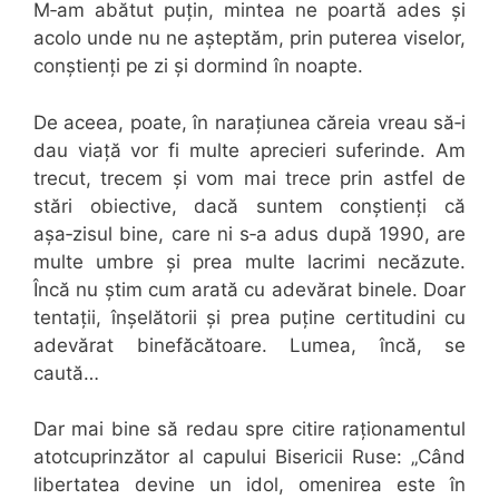
M‑am abătut puțin, mintea ne poartă ades și
acolo unde nu ne așteptăm, prin puterea viselor,
conștienți pe zi și dormind în noapte.
De aceea, poate, în narațiunea căreia vreau să‑i
dau viață vor fi multe aprecieri suferinde. Am
trecut, trecem și vom mai trece prin astfel de
stări obiective, dacă suntem conștienți că
așa‑zisul bine, care ni s‑a adus după 1990, are
multe umbre și prea multe lacrimi necăzute.
Încă nu știm cum arată cu adevărat binele. Doar
tentații, înșelătorii și prea puține certitudini cu
adevărat binefăcătoare. Lumea, încă, se
caută…
Dar mai bine să redau spre citire raționamentul
atotcuprinzător al capului Bisericii Ruse: „Când
libertatea devine un idol, omenirea este în