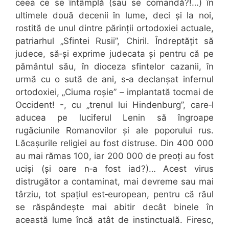
ceea ce se întâmplă (sau se comandă?!…) în
ultimele două decenii în lume, deci și la noi,
rostită de unul dintre părinții ortodoxiei actuale,
patriarhul „Sfintei Rusii”, Chiril. Îndreptățit să
judece, să‑și exprime judecata și pentru că pe
pământul său, în dioceza sfintelor cazanii, în
urmă cu o sută de ani, s‑a declanșat infernul
ortodoxiei, „Ciuma roșie” – implantată tocmai de
Occident! -, cu „trenul lui Hindenburg”, care‑l
aducea pe luciferul Lenin să îngroape
rugăciunile Romanovilor și ale poporului rus.
Lăcașurile religiei au fost distruse. Din 400 000
au mai rămas 100, iar 200 000 de preoți au fost
uciși (și oare n‑a fost iad?)… Acest virus
distrugător a contaminat, mai devreme sau mai
târziu, tot spațiul est‑european, pentru că răul
se răspândește mai abitir decât binele în
această lume încă atât de instinctuală. Firesc,