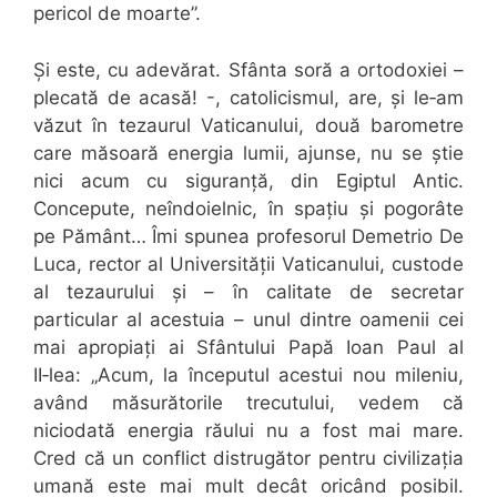
pericol de moarte”.
Și este, cu adevărat. Sfânta soră a ortodoxiei –
plecată de acasă! -, catolicismul, are, și le‑am
văzut în tezaurul Vaticanului, două barometre
care măsoară energia lumii, ajunse, nu se știe
nici acum cu siguranță, din Egiptul Antic.
Concepute, neîndoielnic, în spațiu și pogorâte
pe Pământ… Îmi spunea profesorul Demetrio De
Luca, rector al Universității Vaticanului, custode
al tezaurului și – în calitate de secretar
particular al acestuia – unul dintre oamenii cei
mai apropiați ai Sfântului Papă Ioan Paul al
II‑lea: „Acum, la începutul acestui nou mileniu,
având măsurătorile trecutului, vedem că
niciodată energia răului nu a fost mai mare.
Cred că un conflict distrugător pentru civilizația
umană este mai mult decât oricând posibil.