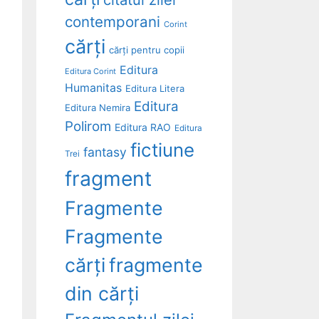
contemporani
Corint
cărți
cărți pentru copii
Editura
Editura Corint
Humanitas
Editura Litera
Editura
Editura Nemira
Polirom
Editura RAO
Editura
fictiune
fantasy
Trei
fragment
Fragmente
Fragmente
cărți
fragmente
din cărți