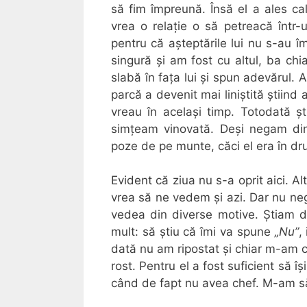
să fim împreună. Însă el a ales c
vrea o relație o să petreacă într-u
pentru că așteptările lui nu s-au î
singură și am fost cu altul, ba chia
slabă în fața lui și spun adevărul. 
parcă a devenit mai liniștită știind a
vreau în același timp. Totodată ș
simțeam vinovată. Deși negam din 
poze de pe munte, căci el era în dr
Evident că ziua nu s-a oprit aici. Al
vrea să ne vedem și azi. Dar nu ne
vedea din diverse motive. Știam d
mult: să știu că îmi va spune
„Nu”
,
dată nu am ripostat și chiar m-am
rost. Pentru el a fost suficient să î
când de fapt nu avea chef. M-am săt