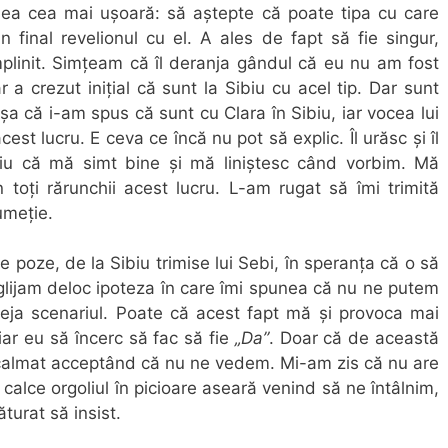
alea cea mai ușoară: să aștepte că poate tipa cu care
n final revelionul cu el. A ales de fapt să fie singur,
mplinit. Simțeam că îl deranja gândul că eu nu am fost
r a crezut inițial că sunt la Sibiu cu acel tip. Dar sunt
Așa că i-am spus că sunt cu Clara în Sibiu, iar vocea lui
cest lucru. E ceva ce încă nu pot să explic. Îl urăsc și îl
tiu că mă simt bine și mă liniștesc când vorbim. Mă
toți rărunchii acest lucru. L-am rugat să îmi trimită
umeție.
te poze, de la Sibiu trimise lui Sebi, în speranța că o să
glijam deloc ipoteza în care îmi spunea că nu ne putem
eja scenariul. Poate că acest fapt mă și provoca mai
 iar eu să încerc să fac să fie
„Da”
. Doar că de această
 calmat acceptând că nu ne vedem. Mi-am zis că nu are
și calce orgoliul în picioare aseară venind să ne întâlnim,
urat să insist.