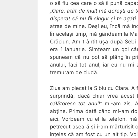
o să fiu cea care o să îi pună capa
„Oare, atât de mult mă dorești de te
disperat să nu fii singur și te agăț
atras de mine. Deși eu, încă mă înd
În același timp, mă gândeam la Mat
Crăciun. Am trântit ușa după Sebi 
era 1 ianuarie. Simțeam un gol cân
spuneam că nu pot să plâng în pri
anului, faci tot anul, iar eu nu mi
tremuram de ciudă.
Ziua am plecat la Sibiu cu Clara. A
surprindă, dacă chiar vrea acest
călătoresc tot anul!”
mi-am zis. A
abține. Prima dată când mi-am dorit
aici. Vorbeam cu el la telefon, 
petrecut aseară și i-am mărturisit 
înțeles că am fost cu un alt tip. V