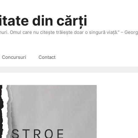
tate din cărți
 muri. Omul care nu citeşte trăieşte doar o singură viaţă." – Geor
Concursuri
Contact