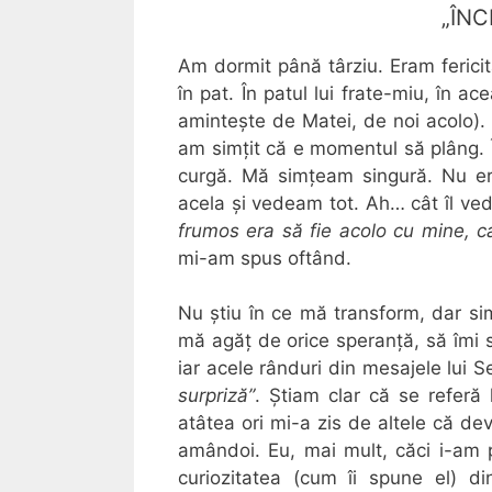
„ÎN
Am dormit până târziu. Eram ferici
în pat. În patul lui frate-miu, în a
amintește de Matei, de noi acolo).
am simțit că e momentul să plâng. Î
curgă. Mă simțeam singură. Nu e
acela și vedeam tot. Ah… cât îl ve
frumos era să fie acolo cu mine, ca
mi-am spus oftând.
Nu știu în ce mă transform, dar si
mă agăț de orice speranță, să îmi s
iar acele rânduri din mesajele lui 
surpriză”
. Știam clar că se referă
atâtea ori mi-a zis de altele că deve
amândoi. Eu, mai mult, căci i-am 
curiozitatea (cum îi spune el) di