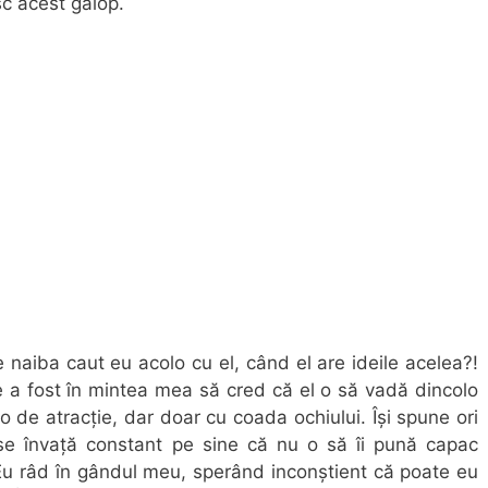
sc acest galop.
naiba caut eu acolo cu el, când el are ideile acelea?!
Ce a fost în mintea mea să cred că el o să vadă dincolo
o de atracție, dar doar cu coada ochiului. Își spune ori
se învață constant pe sine că nu o să îi pună capac
 Eu râd în gândul meu, sperând inconștient că poate eu