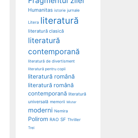
Fragmentul zilei
Humanitas
istorie
jurnale
literatură
Litera
literatură clasică
literatură
contemporană
literatură de divertisment
literatură pentru copii
literatură română
literatură română
contemporană
literatură
universală
memorii
Mister
moderni
Nemira
Polirom
RAO
SF
Thriller
Trei