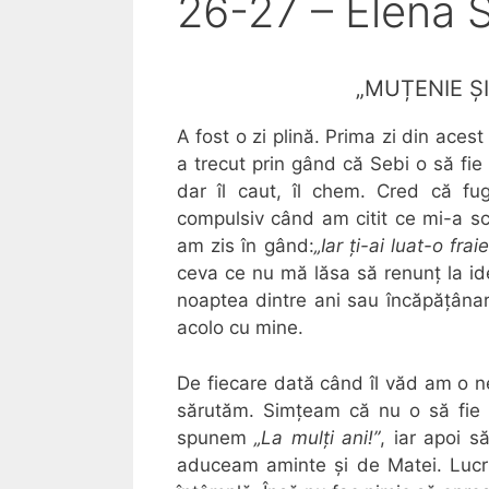
26-27 – Elena 
„MUȚENIE ȘI
A fost o zi plină. Prima zi din aces
a trecut prin gând că Sebi o să fie
dar îl caut, îl chem. Cred că f
compulsiv când am citit ce mi-a scr
am zis în gând:
„Iar ți-ai luat-o fra
ceva ce nu mă lăsa să renunț la id
noaptea dintre ani sau încăpățâna
acolo cu mine.
De fiecare dată când îl văd am o ne
sărutăm. Simțeam că nu o să fie
spunem
„La mulți ani!”
, iar apoi s
aduceam aminte și de Matei. Lucru