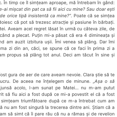
c. În timp ce îl simțeam aproape, mă întrebam în gând:
-ai mișcat din pat ca să fii aici cu mine? Sau doar ești
i de orice tipă insistentă ca mine?”
. Poate că se simțea
oiesc că pot să trezesc atracție și pasiune în bărbați.
ei. Aveam acel regret lăsat în urmă cu câteva zile, de
când a plecat. Puțin mi-a păsat că era 4 dimineața și
d am auzit izbitura ușii. Îmi venea să plâng. Dar îmi
ma zi din an, căci, se spune că ce faci în prima zi a
-am propus să plâng tot anul. Deci am tăcut în sine și
 fost gura de aer de care aveam nevoie. Clara știe să te
 lucru. De aceea ne înțelegem de minune.
„Așa o să
junsă acolo, l-am sunat pe Matei… nu m-am putut
 să fiu aici a fost după ce mi-a povestit el că a fost
mă simțeam triumfătoare după ce m-a întrebat cum am
că nu am fost singură la trecerea dintre ani. Știam că a
oiam să simt că îi pare rău că nu a rămas și de revelion