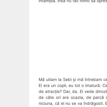
întâmplă. Însă nu fac nimic să opre
Mă uitam la Sebi și mă întrebam ce 
El era un copil, eu tot o imatură. 
de atracție? Dar, da. El vede dincol
de câte ori are ocazia, de parcă 
niciuna, că el nu se va îndrăgosti.