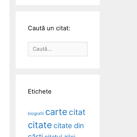
Caută un citat:
Caută
după:
Etichete
carte
citat
biografii
citate
citate din
cărți
citatul zilei