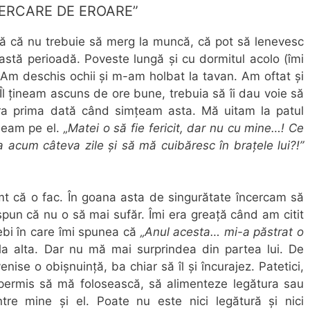
CERCARE DE EROARE”
tă că nu trebuie să merg la muncă, că pot să lenevesc
ceastă perioadă. Poveste lungă și cu dormitul acolo (îmi
 Am deschis ochii și m-am holbat la tavan. Am oftat și
l țineam ascuns de ore bune, trebuia să îi dau voie să
ra prima dată când simțeam asta. Mă uitam la patul
deam pe el.
„Matei o să fie fericit, dar nu cu mine…! Ce
 acum câteva zile și să mă cuibăresc în brațele lui?!”
mt că o fac. În goana asta de singurătate încercam să
pun că nu o să mai sufăr. Îmi era greață când am citit
Sebi în care îmi spunea că
„Anul acesta… mi-a păstrat o
 la alta. Dar nu mă mai surprindea din partea lui. De
nise o obișnuință, ba chiar să îl și încurajez. Patetici,
permis să mă folosească, să alimenteze legătura sau
ntre mine și el. Poate nu este nici legătură și nici