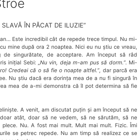
Stroe
 SLAVĂ ÎN PĂCAT DE ILUZIE”
t an… Este incredibil cât de repede trece timpul. Nu mi-
 cu mine după ora 2 noaptea. Nici eu nu știu ce vreau,
ug de singurătate, de acceptare. Am început să râd
is inițial Sebi:
„Nu vin, deja m-am pus să dorm.”
. Mi-
iero! Credeai că o să fie o noapte altfel.”
, dar parcă era
ee. Nu știu dacă era dorința mea de a nu fi singură în
rea mea de a-mi demonstra că îl pot determina să fie
liniște. A venit, am discutat puțin și am început să ne
 doar atât, doar să ne vedem, să ne sărutăm, să ne
ă plece. Nu. A fost mai mult. Mult mai mult. Fizic. Îmi
rile se petrec repede. Nu am timp să realizez ce se