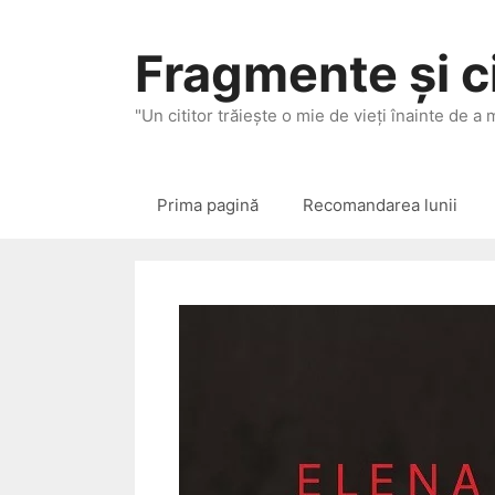
Sari
la
Fragmente și ci
conținut
"Un cititor trăieşte o mie de vieţi înainte de a
Prima pagină
Recomandarea lunii