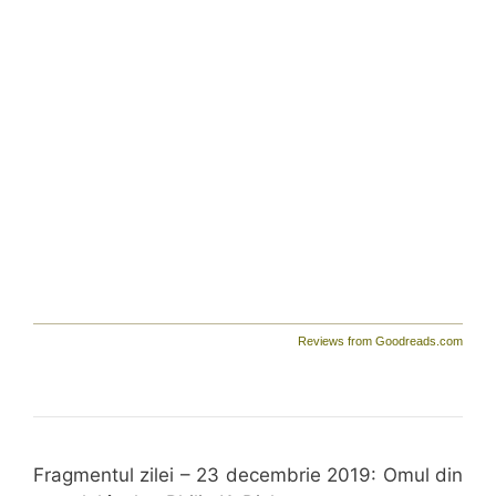
au învins.
Oracolul I Ching pare să
confirme fantezia sa și
concluzia, uluitoare, se
impune de la sine: întreaga
lume este o nălucire populată
de fantome!
Dar nimic nu este atât de
simplu pe cât pare...
Reviews from Goodreads.com
Fragmentul zilei – 23 decembrie 2019: Omul din