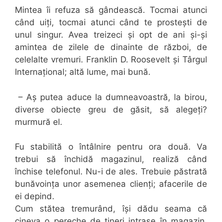
Mintea îi refuza să gândească. Tocmai atunci
când uiți, tocmai atunci când te prostești de
unul singur. Avea treizeci și opt de ani și-și
amintea de zilele de dinainte de război, de
celelalte vremuri. Franklin D. Roosevelt și Târgul
Internațional; altă lume, mai bună.
– Aș putea aduce la dumneavoastră, la birou,
diverse obiecte greu de găsit, să alegeți?
murmură el.
Fu stabilită o întâlnire pentru ora două. Va
trebui să închidă magazinul, realiză când
închise telefonul. Nu-i de ales. Trebuie păstrată
bunăvoința unor asemenea clienți; afacerile de
ei depind.
Cum stătea tremurând, își dădu seama că
cineva o pereche de tineri intrase în magazin.