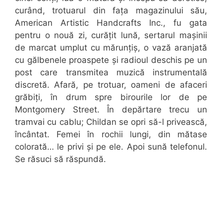
curând, trotuarul din fața magazinului său,
American Artistic Handcrafts Inc., fu gata
pentru o nouă zi, curățit lună, sertarul mașinii
de marcat umplut cu mărunțiș, o vază aranjată
cu gălbenele proaspete și radioul deschis pe un
post care transmitea muzică instrumentală
discretă. Afară, pe trotuar, oameni de afaceri
grăbiți, în drum spre birourile lor de pe
Montgomery Street. În depărtare trecu un
tramvai cu cablu; Childan se opri să-l privească,
încântat. Femei în rochii lungi, din mătase
colorată… le privi și pe ele. Apoi sună telefonul.
Se răsuci să răspundă.