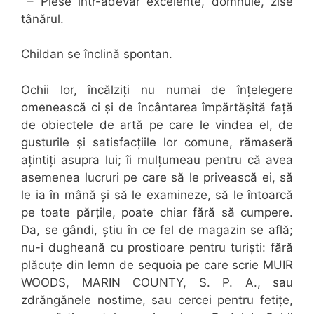
– Piese într-adevăr excelente, domnule, zise
tânărul.
Childan se înclină spontan.
Ochii lor, încălziți nu numai de înțelegere
omenească ci și de încântarea împărtășită față
de obiectele de artă pe care le vindea el, de
gusturile și satisfacțiile lor comune, rămaseră
ațintiți asupra lui; îi mulțumeau pentru că avea
asemenea lucruri pe care să le privească ei, să
le ia în mână și să le examineze, să le întoarcă
pe toate părțile, poate chiar fără să cumpere.
Da, se gândi, știu în ce fel de magazin se află;
nu-i dugheană cu prostioare pentru turiști: fără
plăcuțe din lemn de sequoia pe care scrie MUIR
WOODS, MARIN COUNTY, S. P. A., sau
zdrăngănele nostime, sau cercei pentru fetițe,