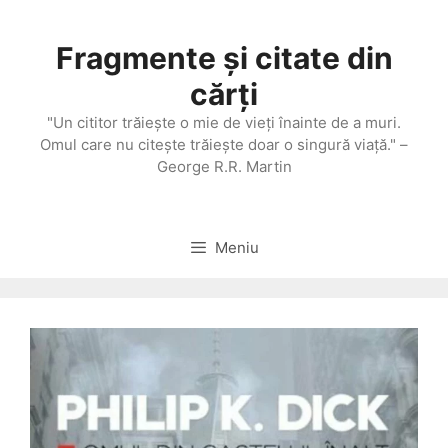
Sari
la
Fragmente și citate din
conținut
cărți
"Un cititor trăieşte o mie de vieţi înainte de a muri.
Omul care nu citeşte trăieşte doar o singură viaţă." –
George R.R. Martin
Meniu