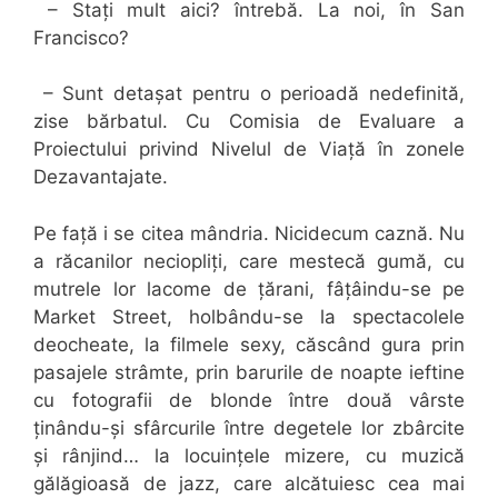
– Stați mult aici? întrebă. La noi, în San
Francisco?
– Sunt detașat pentru o perioadă nedefinită,
zise bărbatul. Cu Comisia de Evaluare a
Proiectului privind Nivelul de Viață în zonele
Dezavantajate.
Pe față i se citea mândria. Nicidecum caznă. Nu
a răcanilor neciopliți, care mestecă gumă, cu
mutrele lor lacome de țărani, fâțâindu-se pe
Market Street, holbându-se la spectacolele
deocheate, la filmele sexy, căscând gura prin
pasajele strâmte, prin barurile de noapte ieftine
cu fotografii de blonde între două vârste
ținându-și sfârcurile între degetele lor zbârcite
și rânjind… la locuințele mizere, cu muzică
gălăgioasă de jazz, care alcătuiesc cea mai