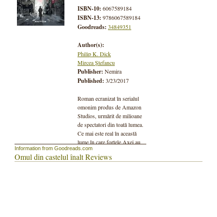
ISBN-10:
6067589184
ISBN-13:
9786067589184
Goodreads:
34849351
Author(s):
Philip K. Dick
Mircea Ștefancu
Publisher:
Nemira
Published:
3/23/2017
Roman ecranizat în serialul
omonim produs de Amazon
Studios, urmărit de milioane
de spectatori din toată lumea.
Ce mai este real în această
lume în care forțele Axei au
Information from Goodreads.com
câștigat cel de-Al Doilea
Omul din castelul înalt Reviews
Război Mondial? Poate doar
romanul unui obscur autor
de science fiction care,
pierdut într-o margine de
Americă pacificată de
japonezi, imaginează o
istorie paralelă, în care aliații