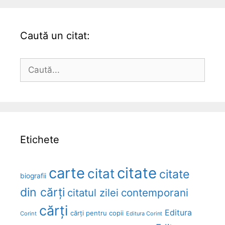
Caută un citat:
Caută
după:
Etichete
carte
citate
citat
citate
biografii
din cărți
citatul zilei
contemporani
cărți
Editura
cărți pentru copii
Corint
Editura Corint