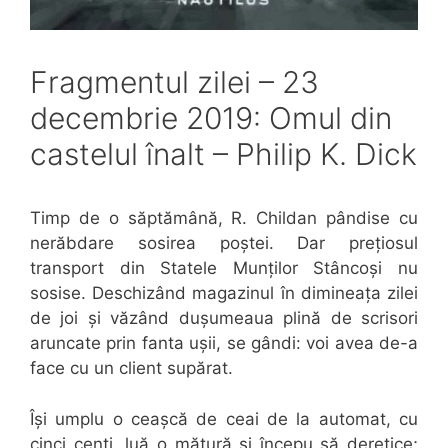
Fragmentul zilei – 23
decembrie 2019: Omul din
castelul înalt – Philip K. Dick
Timp de o săptămână, R. Childan pândise cu
nerăbdare sosirea poștei. Dar prețiosul
transport din Statele Munților Stâncoși nu
sosise. Deschizând magazinul în dimineața zilei
de joi și văzând dușumeaua plină de scrisori
aruncate prin fanta ușii, se gândi: voi avea de-a
face cu un client supărat.
Își umplu o ceașcă de ceai de la automat, cu
cinci cenți, luă o mătură și începu să deretice;