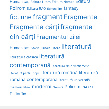
Editura
Humanitas
Editura Litera
Editura Nemira
Polirom
fantasy
Editura RAO
Editura Trei
fragment
Fragmente
fictiune
Fragmente cărți
fragmente
din cărți
Fragmentul zilei
literatură
Humanitas
Litera
istorie
jurnale
literatură
literatură clasică
contemporană
literatură de divertisment
literatură română
literatură
literatură pentru copii
română contemporană
literatură universală
moderni
Polirom
RAO
SF
memorii
Nemira
Mister
Thriller
Trei