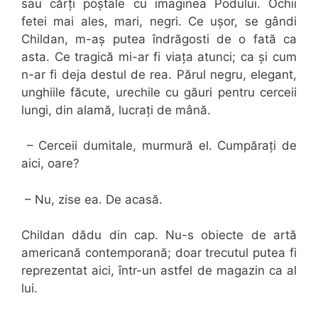
sau cărți poștale cu imaginea Podului. Ochii
fetei mai ales, mari, negri. Ce ușor, se gândi
Childan, m-aș putea îndrăgosti de o fată ca
asta. Ce tragică mi-ar fi viața atunci; ca și cum
n-ar fi deja destul de rea. Părul negru, elegant,
unghiile făcute, urechile cu găuri pentru cerceii
lungi, din alamă, lucrați de mână.
– Cerceii dumitale, murmură el. Cumpărați de
aici, oare?
– Nu, zise ea. De acasă.
Childan dădu din cap. Nu-s obiecte de artă
americană contemporană; doar trecutul putea fi
reprezentat aici, într-un astfel de magazin ca al
lui.