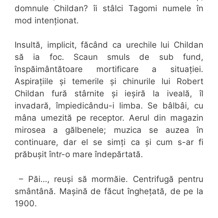
domnule Childan? îi stâlci Tagomi numele în
mod intenționat.
Insultă, implicit, făcând ca urechile lui Childan
să ia foc. Scaun smuls de sub fund,
înspăimântătoare mortificare a situației.
Aspirațiile și temerile și chinurile lui Robert
Childan fură stârnite și ieșiră la iveală, îl
invadară, împiedicându-i limba. Se bâlbâi, cu
mâna umezită pe receptor. Aerul din magazin
mirosea a gălbenele; muzica se auzea în
continuare, dar el se simți ca și cum s-ar fi
prăbușit într-o mare îndepărtată.
– Păi…, reuși să mormăie. Centrifugă pentru
smântână. Mașină de făcut înghețată, de pe la
1900.