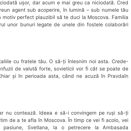
niciodată ușor, dar acum e mai greu ca niciodată. Cred
 vreun agent sub acoperire, în lumină – sub numele tău
motiv perfect plauzibil să te duci la Moscova. Familia
rul unor bunuri legate de unele din fostele colaborări
aliile cu fratele tău. O să-ți înlesnim noi asta. Crede-
fuzii de valută forte, sovieticii vor fi cât se poate de
 Chiar și în perioada asta, când ne acuză în Pravdaîn
iar nu contează. Ideea e să-i convingem pe ruși să-ți
tim de a te afla în Moscova. În timp ce vei fi acolo, vei
a pasiune, Svetlana, la o petrecere la Ambasada