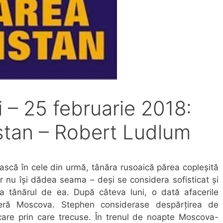
i – 25 februarie 2018:
istan – Robert Ludlum
ască în cele din urmă, tânăra rusoaică părea copleșită
r nu își dădea seama – deși se considera sofisticat și
 tânărul de ea. După câteva luni, o dată afacerile
siseră Moscova. Stephen considerase despărțirea de
are prin care trecuse. În trenul de noapte Moscova-