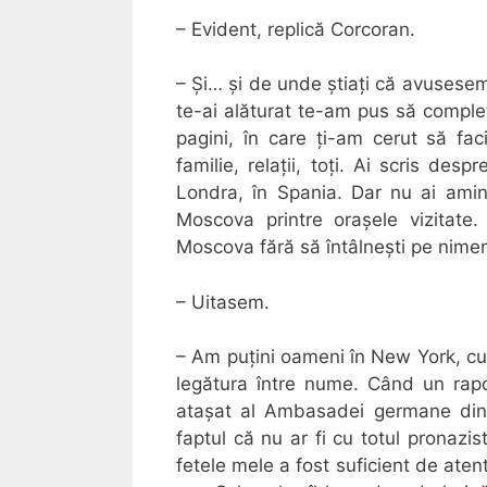
– Evident, replică Corcoran.
– Și… și de unde știați că avusese
te-ai alăturat te-am pus să complet
pagini, în care ți-am cerut să faci
familie, relații, toți. Ai scris des
Londra, în Spania. Dar nu ai amint
Moscova printre orașele vizitate
Moscova fără să întâlnești pe nimeni.
– Uitasem.
– Am puțini oameni în New York, cum
legătura între nume. Când un rapo
atașat al Ambasadei germane din
faptul că nu ar fi cu totul pronazist
fetele mele a fost suficient de ate