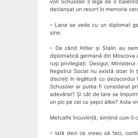
von Schussler îl lega de o baleri
declanșat un resort în memoria cer
– Lana se vede cu un diplomat ge
sine.
– De când Hitler și Stalin au sem
diplomatică germană din Moscova a p
ruși privilegiați. Desigur, Minister
Registrul Social nu există doar în 
discreți în legătură cu dezacordul l
Schussler ar putea fi considerat pri
adevărat? Și cât de tare se împotriv
un pic pe cei cu șepci albe? Asta vre
Metcalfe încuviință, simțind cum îi
– Iată deci ce vreau să faci, con