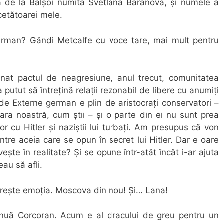
nă de la Balșoi numită Svetlana Baranova, și numele a
cetătoarei mele.
rman? Gândi Metcalfe cu voce tare, mai mult pentru
nat pactul de neagresiune, anul trecut, comunitatea
utut să întrețină relații rezonabil de libere cu anumiți
ul de Externe german e plin de aristocrați conservatori –
țara noastră, cum știi – și o parte din ei nu sunt prea
or cu Hitler și naziștii lui turbați. Am presupus că von
ntre aceia care se opun în secret lui Hitler. Dar e oare
ește în realitate? Și se opune într-atât încât i-ar ajuta
au să afli.
 crește emoția. Moscova din nou! Și… Lana!
tinuă Corcoran. Acum e al dracului de greu pentru un