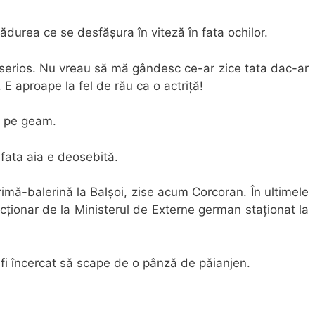
durea ce se desfășura în viteză în fata ochilor.
n serios. Nu vreau să mă gândesc ce-ar zice tata dac-ar
. E aproape la fel de rău ca o actriță!
x pe geam.
fata aia e deosebită.
imă-balerină la Balșoi, zise acum Corcoran. În ultimele
ncționar de la Ministerul de Externe german staționat la
 fi încercat să scape de o pânză de păianjen.