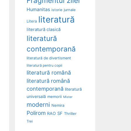
Fragmentul zilei
Humanitas
istorie
jurnale
literatură
Litera
literatură clasică
literatură
contemporană
literatură de divertisment
literatură pentru copii
literatură română
literatură română
contemporană
literatură
universală
memorii
Mister
moderni
Nemira
Polirom
RAO
SF
Thriller
Trei