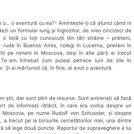
m o… o aventură cu ea?- Amintește-ți că atunci când ni
ezi un formular lung și îngrozitor, de vreo cincizeci de
 o listă cu toți cunoscuții din țări străine – prieteni,
pre rude în Buenos Aires, colegi în Lucerna, prieteni în
it pe nimeni în Moscova, deși în alte părți ai trecut
. Te-am întrebat cum puteai petrece luni de zile în
 Și ai mărturisit că, în fine, ai avut o aventură.
 știi, dar sunt plini de resurse. Sunt antrenați să facă
rt de informații rătăcit, în care era vorba despre un
 Moscova, pe nume Rudolf von Schussler, și despre
, a trecut pe la birourile cercetătorilor mei, una dintre
ntă să lege două puncte. Raportul de supraveghere a lui