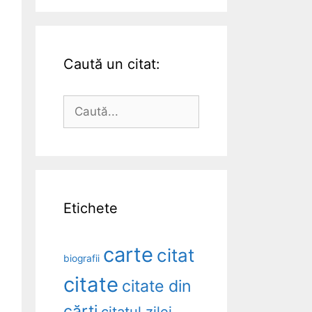
Caută un citat:
Caută
după:
Etichete
carte
citat
biografii
citate
citate din
cărți
citatul zilei