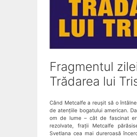
Fragmentul zile
Trădarea lui Tr
Când Metcalfe a reușit să o întâlne
de atențiile bogatului american. Da
om de lume – cât de fascinat era
rezolvate, frații Metcalfe pără
Svetlana cea mai dureroasă încerc