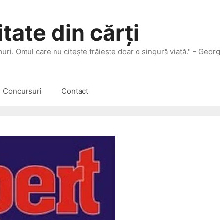
tate din cărți
 muri. Omul care nu citeşte trăieşte doar o singură viaţă." – Geor
Concursuri
Contact