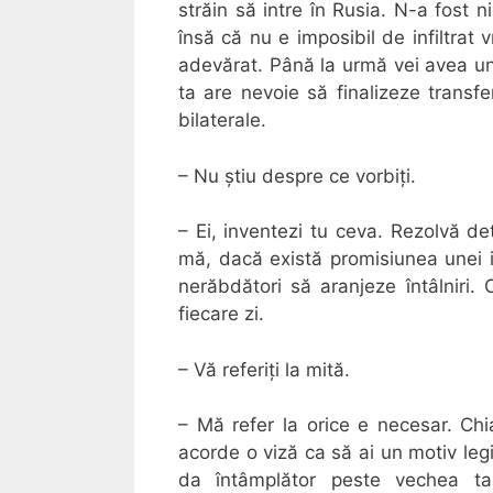
străin să intre în Rusia. N-a fost 
însă că nu e imposibil de infiltrat
adevărat. Până la urmă vei avea un 
ta are nevoie să finalizeze transfe
bilaterale.
– Nu știu despre ce vorbiți.
– Ei, inventezi tu ceva. Rezolvă det
mă, dacă există promisiunea unei in
nerăbdători să aranjeze întâlniri.
fiecare zi.
– Vă referiți la mită.
– Mă refer la orice e necesar. Ch
acorde o viză ca să ai un motiv legi
da întâmplător peste vechea t