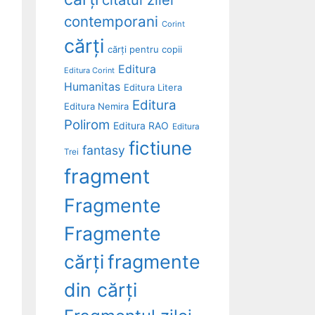
contemporani
Corint
cărți
cărți pentru copii
Editura
Editura Corint
Humanitas
Editura Litera
Editura
Editura Nemira
Polirom
Editura RAO
Editura
fictiune
fantasy
Trei
fragment
Fragmente
Fragmente
cărți
fragmente
din cărți