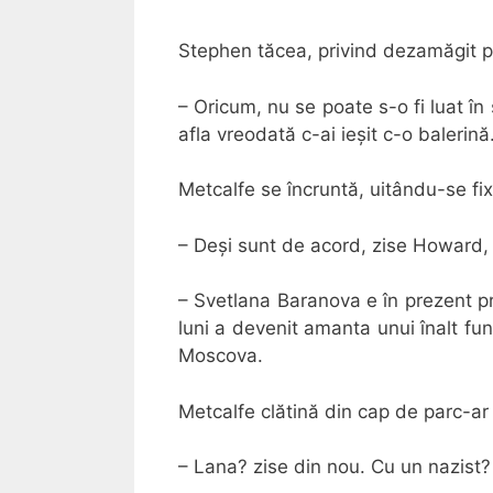
Stephen tăcea, privind dezamăgit pă
– Oricum, nu se poate s-o fi luat î
afla vreodată c-ai ieșit c-o balerină
Metcalfe se încruntă, uitându-se fi
– Deși sunt de acord, zise Howard, 
– Svetlana Baranova e în prezent pr
luni a devenit amanta unui înalt fu
Moscova.
Metcalfe clătină din cap de parc-ar
– Lana? zise din nou. Cu un nazist?