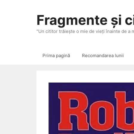
Sari
la
Fragmente și ci
conținut
"Un cititor trăieşte o mie de vieţi înainte de a
Prima pagină
Recomandarea lunii