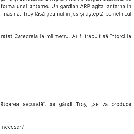
 forma unei lanterne. Un gardian ARP agita lanterna în
cu maşina. Troy lăsă geamul în jos şi aşteptă pomelnicul
at Catedrala la milimetru. Ar fi trebuit să întorci la
mătoarea secundă“, se gândi Troy, „se va produce
r necesar?