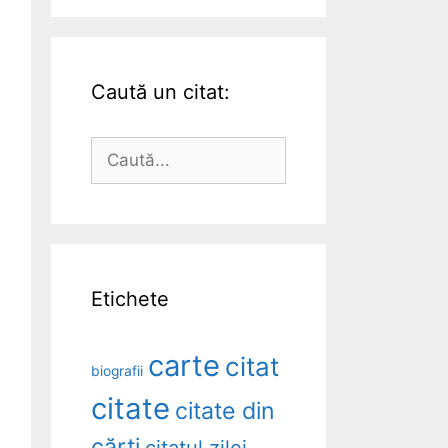
Caută un citat:
Caută
după:
Etichete
carte
citat
biografii
citate
citate din
cărți
citatul zilei