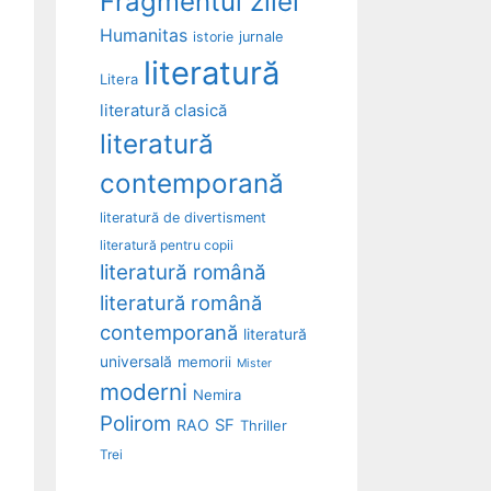
Fragmentul zilei
Humanitas
istorie
jurnale
literatură
Litera
literatură clasică
literatură
contemporană
literatură de divertisment
literatură pentru copii
literatură română
literatură română
contemporană
literatură
universală
memorii
Mister
moderni
Nemira
Polirom
RAO
SF
Thriller
Trei