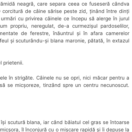
 cărămidă neagră, care separa ceea ce fuseseră cândva
corcitură de câine sărise peste zid, ţinând între dinţi
 urmări cu privirea câinele ce începu să alerge în jurul
 propriu, neregulat, de-a curmezişul pardoselilor,
gmentate de ferestre, înăuntrul şi în afara camerelor
feul şi scuturându-şi blana maronie, pătată, în extazul
 prietenii.
ele în strigăte. Câinele nu se opri, nici măcar pentru a
a să se micşoreze, tinzând spre un centru necunoscut.
 îşi scutură blana, iar când băiatul cel gras se întoarse
micşora, îl înconjură cu o mişcare rapidă şi îi depuse la