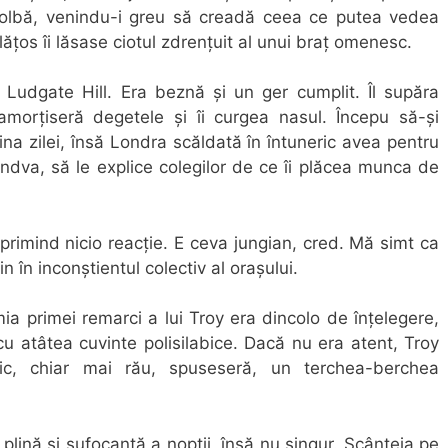
e holbă, venindu-i greu să creadă ceea ce putea vedea
ăţos îi lăsase ciotul zdrenţuit al unui braţ omenesc.
 Ludgate Hill. Era beznă şi un ger cumplit. Îl supăra
 amorţiseră degetele şi îi curgea nasul. Începu să-şi
na zilei, însă Londra scăldată în întuneric avea pentru
ândva, să le explice colegilor de ce îi plăcea munca de
rimind nicio reacţie. E ceva jungian, cred. Mă simt ca
 în inconştientul colectiv al oraşului.
a primei remarci a lui Troy era dincolo de înţelegere,
u atâtea cuvinte polisilabice. Dacă nu era atent, Troy
c, chiar mai rău, spuseseră, un terchea-berchea
 plină şi sufocantă a nopţii, însă nu singur. Scânteia pe