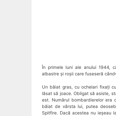
În primele luni ale anului 1944, 
albastre şi roşii care fuseseră când
Un băiat gras, cu ochelari fixaţi c
lăsat să joace. Obligat să asiste, st
est. Numărul bombardierelor era di
băiat de vârsta lui, putea deose
Spitfire. Dacă acestea nu ieşeau la