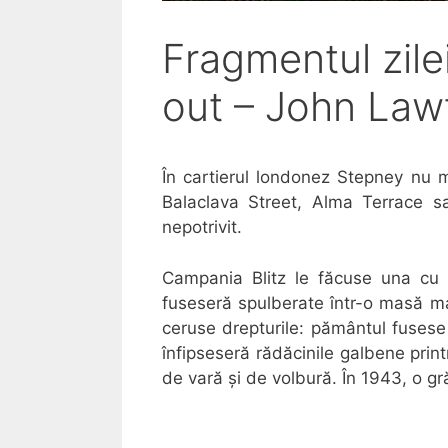
Fragmentul zile
out – John Law
În cartierul londonez Stepney nu 
Balaclava Street, Alma Terrace 
nepotrivit.
Campania Blitz le făcuse una cu p
fuseseră spulberate într-o masă mar
ceruse drepturile: pământul fusese 
înfipseseră rădăcinile galbene printr
de vară şi de volbură. În 1943, o gr