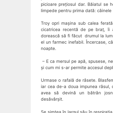
picioare preţiosul dar. Băiatul s
limpede pentru prima dată: câinele l
Troy opri maşina sub calea ferată
cicatricea recentă de pe braţ, îi
dorească să fi făcut drumul la lumi
el un farmec inefabil. Încercase, c
noapte.
– E ca mersul pe apă, spusese, nep
şi cum mi s-ar permite accesul deplin
Urmase o rafală de râsete. Blasfemi
iar cea de-a doua impunea râsul, c
avea să devină un bătrân josni
desăvârşit.
Se simțea în largul său în respiraţia