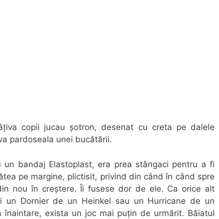
câțiva copii jucau şotron, desenat cu creta pe dalele
va pardoseala unei bucătării.
u un bandaj Elastoplast, era prea stângaci pentru a fi
ătea pe margine, plictisit, privind din când în când spre
n nou în creştere. Îi fusese dor de ele. Ca orice alt
bi un Dornier de un Heinkel sau un Hurricane de un
 înaintare, exista un joc mai puţin de urmărit. Băiatul