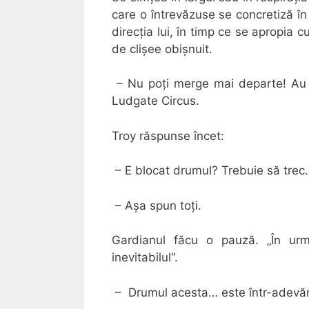
care o întrevăzuse se concretiză în
direcţia lui, în timp ce se apropia 
de clişee obişnuit.
– Nu poţi merge mai departe! Au rat
Ludgate Circus.
Troy răspunse încet:
– E blocat drumul? Trebuie să trec.
– Aşa spun toţi.
Gardianul făcu o pauză. „În ur
inevitabilul“.
– Drumul acesta… este într-adevă