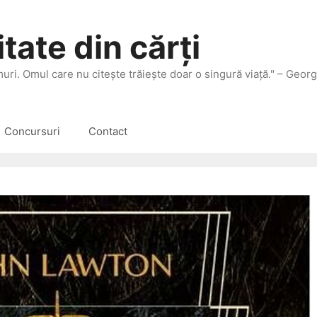
tate din cărți
 muri. Omul care nu citeşte trăieşte doar o singură viaţă." – Geor
Concursuri
Contact