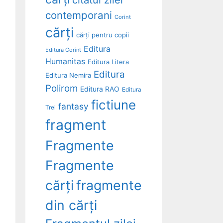
contemporani
Corint
cărți
cărți pentru copii
Editura
Editura Corint
Humanitas
Editura Litera
Editura
Editura Nemira
Polirom
Editura RAO
Editura
fictiune
fantasy
Trei
fragment
Fragmente
Fragmente
cărți
fragmente
din cărți