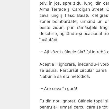
privi în jos, spre zidul lung, din
Alma Terrace şi Cardigan Street. O 
ceva lung şi flasc. Băiatul cel gras
zonei bombardate, urmând un drum
peste ziduri, prin rămăşiţele fra
deschise, agitându-şi ocazional tro
încântării.
– Aţi văzut câinele ăla? îşi întrebă el
Aceștia îl ignorară, înecându-i vorb
se uşura. Parcursul circular păre
Nebunia sa era metodică.
– Are ceva în gură!
Fu din nou ignorat. Câinele ţopăi şi
pentru a-i urmări cercul care se tot 