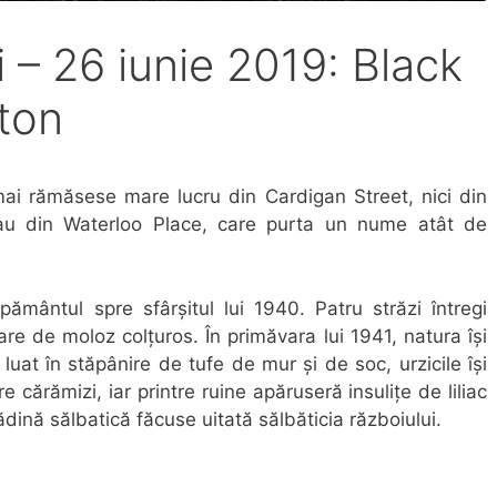
i – 26 iunie 2019: Black
ton
mai rămăsese mare lucru din Cardigan Street, nici din
sau din Waterloo Place, care purta un nume atât de
ământul spre sfârşitul lui 1940. Patru străzi întregi
e de moloz colţuros. În primăvara lui 1941, natura îşi
luat în stăpânire de tufe de mur şi de soc, urzicile îşi
e cărămizi, iar printre ruine apăruseră insuliţe de liliac
ădină sălbatică făcuse uitată sălbăticia războiului.