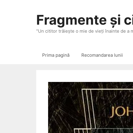
Sari
la
Fragmente și ci
conținut
"Un cititor trăieşte o mie de vieţi înainte de a
Prima pagină
Recomandarea lunii