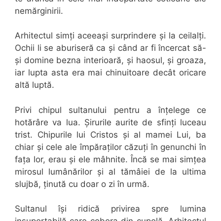
nemărginirii.
Arhitectul simți aceeași surprindere și la ceilalți.
Ochii li se aburiseră ca și când ar fi încercat să-
și domine bezna interioară, și haosul, și groaza,
iar lupta asta era mai chinuitoare decât oricare
altă luptă.
Privi chipul sultanului pentru a înțelege ce
hotărâre va lua. Șirurile aurite de sfinți luceau
trist. Chipurile lui Cristos și al mamei Lui, ba
chiar și cele ale împăraților căzuți în genunchi în
fața lor, erau și ele mâhnite. Încă se mai simțea
mirosul lumânărilor și al tămâiei de la ultima
slujbă, ținută cu doar o zi în urmă.
Sultanul își ridică privirea spre lumina