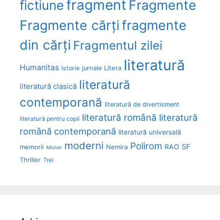
fragment
Fragmente
fictiune
Fragmente cărți
fragmente
din cărți
Fragmentul zilei
literatură
Humanitas
Litera
istorie
jurnale
literatură
literatură clasică
contemporană
literatură de divertisment
literatură română
literatură
literatură pentru copii
română contemporană
literatură universală
moderni
Polirom
RAO
SF
memorii
Nemira
Mister
Thriller
Trei