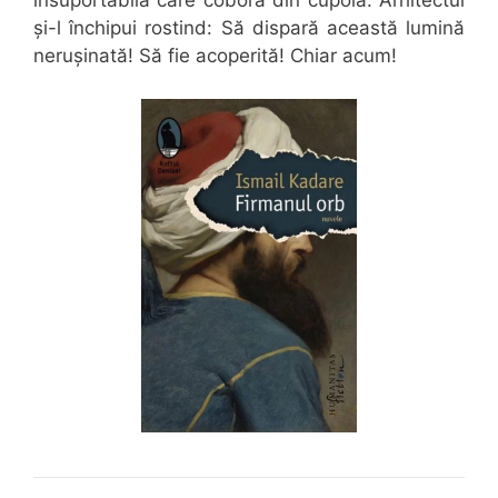
insuportabilă care cobora din cupolă. Arhitectul
și-l închipui rostind: Să dispară această lumină
nerușinată! Să fie acoperită! Chiar acum!