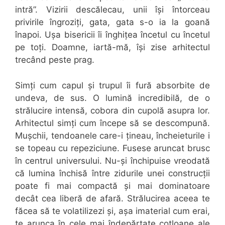
intră”. Vizirii descălecau, unii își întorceau
privirile îngroziți, gata, gata s-o ia la goană
înapoi. Ușa bisericii îi înghițea încetul cu încetul
pe toți. Doamne, iartă-mă, își zise arhitectul
trecând peste prag.
Simți cum capul și trupul îi fură absorbite de
undeva, de sus. O lumină incredibilă, de o
strălucire intensă, cobora din cupolă asupra lor.
Arhitectul simți cum începe să se descompună.
Mușchii, tendoanele care-i țineau, încheieturile i
se topeau cu repeziciune. Fusese aruncat brusc
în centrul universului. Nu-și închipuise vreodată
că lumina închisă între zidurile unei construcții
poate fi mai compactă și mai dominatoare
decât cea liberă de afară. Strălucirea aceea te
făcea să te volatilizezi și, așa imaterial cum erai,
te arunca în cele mai îndepărtate cotloane ale