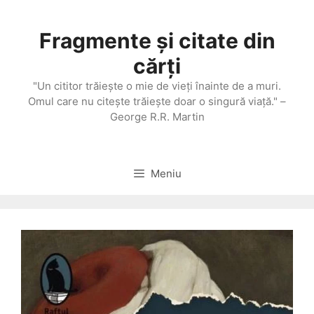
Sari
la
Fragmente și citate din
conținut
cărți
"Un cititor trăieşte o mie de vieţi înainte de a muri.
Omul care nu citeşte trăieşte doar o singură viaţă." –
George R.R. Martin
Meniu