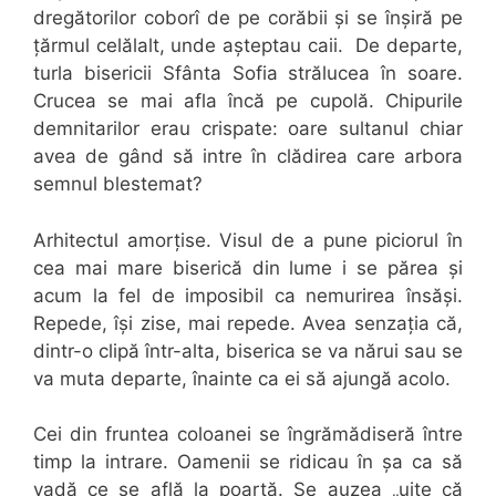
dregătorilor coborî de pe corăbii și se înșiră pe
țărmul celălalt, unde așteptau caii. De departe,
turla bisericii Sfânta Sofia strălucea în soare.
Crucea se mai afla încă pe cupolă. Chipurile
demnitarilor erau crispate: oare sultanul chiar
avea de gând să intre în clădirea care arbora
semnul blestemat?
Arhitectul amorțise. Visul de a pune piciorul în
cea mai mare biserică din lume i se părea și
acum la fel de imposibil ca nemurirea însăși.
Repede, își zise, mai repede. Avea senzația că,
dintr-o clipă într-alta, biserica se va nărui sau se
va muta departe, înainte ca ei să ajungă acolo.
Cei din fruntea coloanei se îngrămădiseră între
timp la intrare. Oamenii se ridicau în șa ca să
vadă ce se află la poartă. Se auzea „uite că