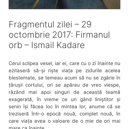
Fragmentul zilei – 29
octombrie 2017: Firmanul
orb – Ismail Kadare
Cerul sclipea vesel, iar ei, care cu o zi înainte nu
ezitaseră să-și riște viața pe zidurile acelea
blestemate, se temeau acum să nu se zgârie în
țărușii cortului, ori se apărau de vreo viespe,
râzând mai apoi singuri de această teamă
exagerată, în vreme ce un gând liniștitor și
senin își făcea loc în mintea lor, anume că se
treziseră într-o epocă nouă, complet nouă, în
care viața avea o valoare de o mie de ori mai
mare ca înainte.