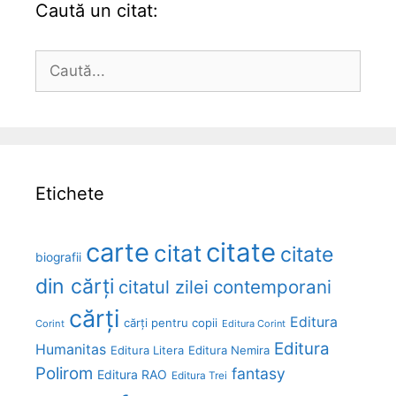
Caută un citat:
Caută
după:
Etichete
carte
citate
citat
citate
biografii
din cărți
citatul zilei
contemporani
cărți
Editura
cărți pentru copii
Corint
Editura Corint
Editura
Humanitas
Editura Litera
Editura Nemira
Polirom
fantasy
Editura RAO
Editura Trei