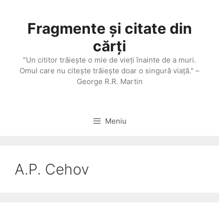
Sari
la
Fragmente și citate din
conținut
cărți
"Un cititor trăieşte o mie de vieţi înainte de a muri.
Omul care nu citeşte trăieşte doar o singură viaţă." –
George R.R. Martin
Meniu
A.P. Cehov