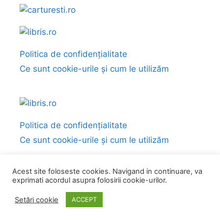
Politica de confidențialitate
Ce sunt cookie-urile și cum le utilizăm
Politica de confidențialitate
Ce sunt cookie-urile și cum le utilizăm
Acest site foloseste cookies. Navigand in continuare, va
exprimati acordul asupra folosirii cookie-urilor.
© 2026 Fragmente și citate din cărți
• Construit cu
GeneratePress
Setări cookie
ACCEPT