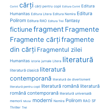
cărți
Editura
cărți pentru copii
Corint
Editura Corint
Editura
Humanitas
Editura Litera
Editura Nemira
Polirom
fantasy
Editura RAO
Editura Trei
fragment
Fragmente
fictiune
Fragmente cărți
fragmente
din cărți
Fragmentul zilei
literatură
Humanitas
Litera
istorie
jurnale
literatură
literatură clasică
contemporană
literatură de divertisment
literatură română
literatură
literatură pentru copii
română contemporană
literatură universală
moderni
Polirom
RAO
SF
memorii
Nemira
Mister
Thriller
Trei