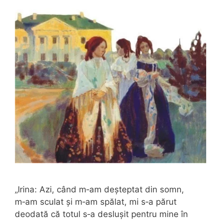
„Irina: Azi, când m‑am deșteptat din somn,
m‑am sculat și m‑am spălat, mi s‑a pă­rut
deodată că totul s‑a deslușit pentru mine în